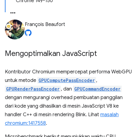
Chrome 149-150
François Beaufort
Mengoptimalkan Java
Script
Kontributor Chromium mempercepat performa WebGPU
untuk metode
GPUComputePassEncoder
,
GPURenderPassEncoder
, dan
GPUCommandEncoder
dengan mengurangi overhead pembuatan panggilan
dari kode yang dihasilkan di mesin JavaScript V8 ke
handler C++ di mesin rendering Blink. Lihat
masalah
chromium:1417558
.
Microbenchmark berikut menunjukkan waktu CPU