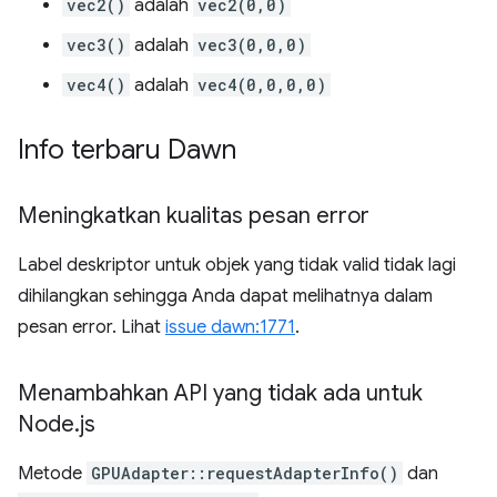
vec2()
adalah
vec2(0,0)
vec3()
adalah
vec3(0,0,0)
vec4()
adalah
vec4(0,0,0,0)
Info terbaru Dawn
Meningkatkan kualitas pesan error
Label deskriptor untuk objek yang tidak valid tidak lagi
dihilangkan sehingga Anda dapat melihatnya dalam
pesan error. Lihat
issue dawn:1771
.
Menambahkan API yang tidak ada untuk
Node
.
js
Metode
GPUAdapter::requestAdapterInfo()
dan