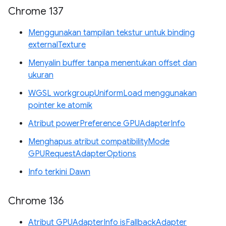
Chrome 137
Menggunakan tampilan tekstur untuk binding
externalTexture
Menyalin buffer tanpa menentukan offset dan
ukuran
WGSL workgroupUniformLoad menggunakan
pointer ke atomik
Atribut powerPreference GPUAdapterInfo
Menghapus atribut compatibilityMode
GPURequestAdapterOptions
Info terkini Dawn
Chrome 136
Atribut GPUAdapterInfo isFallbackAdapter