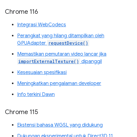
Chrome 116
Integrasi WebCodecs
Perangkat yang hilang ditampilkan oleh
GPUAdapter
requestDevice()
Memastikan pemutaran video lancar jika
importExternalTexture()
dipanggil
Kesesuaian spesifikasi
Meningkatkan pengalaman developer
Info terkini Dawn
Chrome 115
Ekstensi bahasa WGSL yang didukung
Dukungan eksperimental untuk Direct3D 11