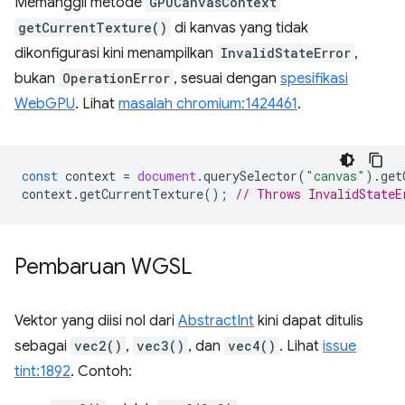
Memanggil metode
GPUCanvasContext
getCurrentTexture()
di kanvas yang tidak
dikonfigurasi kini menampilkan
InvalidStateError
,
bukan
OperationError
, sesuai dengan
spesifikasi
WebGPU
. Lihat
masalah chromium:1424461
.
const
context
=
document
.
querySelector
(
"canvas"
).
get
context
.
getCurrentTexture
();
// Throws InvalidStateE
Pembaruan WGSL
Vektor yang diisi nol dari
AbstractInt
kini dapat ditulis
sebagai
vec2()
,
vec3()
, dan
vec4()
. Lihat
issue
tint:1892
. Contoh: