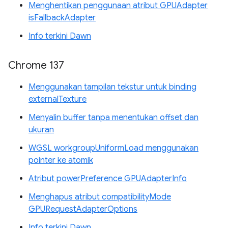
Menghentikan penggunaan atribut GPUAdapter
isFallbackAdapter
Info terkini Dawn
Chrome 137
Menggunakan tampilan tekstur untuk binding
externalTexture
Menyalin buffer tanpa menentukan offset dan
ukuran
WGSL workgroupUniformLoad menggunakan
pointer ke atomik
Atribut powerPreference GPUAdapterInfo
Menghapus atribut compatibilityMode
GPURequestAdapterOptions
Info terkini Dawn