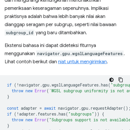
dan mengurangi kemungkinan menonaktifkan
pemeriksaan keseragaman sepenuhnya. Implikasi
praktisnya adalah bahwa lebih banyak nilai akan
dianggap seragam per subgrup, seperti nilai bawaan
subgroup_id
yang baru ditambahkan.
Ekstensi bahasa ini dapat dideteksi fiturnya
menggunakan
navigator.gpu.wgslLanguageFeatures
.
Lihat contoh berikut dan
niat untuk mengirimkan
.
if
(
!
navigator
.
gpu
.
wgslLanguageFeatures
.
has
(
"subgrou
throw
new
Error
(
`WGSL subgroup uniformity is not a
}
const
adapter
=
await
navigator
.
gpu
.
requestAdapter
()
if
(
!
adapter
.
features
.
has
(
"subgroups"
))
{
throw
new
Error
(
"Subgroups support is not availabl
}