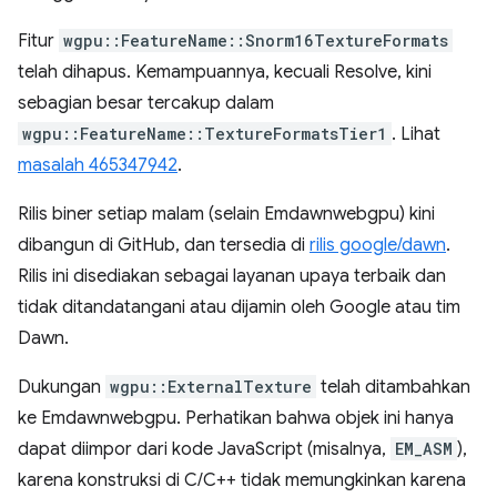
Fitur
wgpu::FeatureName::Snorm16TextureFormats
telah dihapus. Kemampuannya, kecuali Resolve, kini
sebagian besar tercakup dalam
wgpu::FeatureName::TextureFormatsTier1
. Lihat
masalah 465347942
.
Rilis biner setiap malam (selain Emdawnwebgpu) kini
dibangun di GitHub, dan tersedia di
rilis google/dawn
.
Rilis ini disediakan sebagai layanan upaya terbaik dan
tidak ditandatangani atau dijamin oleh Google atau tim
Dawn.
Dukungan
wgpu::ExternalTexture
telah ditambahkan
ke Emdawnwebgpu. Perhatikan bahwa objek ini hanya
dapat diimpor dari kode JavaScript (misalnya,
EM_ASM
),
karena konstruksi di C/C++ tidak memungkinkan karena