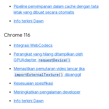
Pipeline penyimpanan dalam cache dengan tata
letak yang dibuat secara otomatis
Info terkini Dawn
Chrome 116
Integrasi WebCodecs
Perangkat yang hilang ditampilkan oleh
GPUAdapter
requestDevice()
Memastikan pemutaran video lancar jika
importExternalTexture()
dipanggil
Kesesuaian spesifikasi
Meningkatkan pengalaman developer
Info terkini Dawn