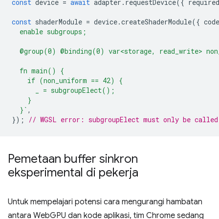
const
device
=
await
adapter
.
requestDevice
({
require
const
shaderModule
=
device
.
createShaderModule
({
cod
  enable subgroups;
  @group(0) @binding(0) var<storage, read_write> non
  fn main() {
    if (non_uniform == 42) {
      _ = subgroupElect();
    }
  }`
,
});
// WGSL error: subgroupElect must only be called
Pemetaan buffer sinkron
eksperimental di pekerja
Untuk mempelajari potensi cara mengurangi hambatan
antara WebGPU dan kode aplikasi, tim Chrome sedang