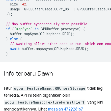
size
:
42
,
usage
:
GPUBufferUsage
.
COPY_DST
|
GPUBufferUsage
.
M
});
// Map buffer synchronously when possible.
if
(
"mapSync"
in
GPUBuffer
.
prototype
)
{
buffer
.
mapSync
(
GPUMapMode
.
READ
);
}
else
{
// Awaiting allows other code to run, which can cau
await
buffer
.
mapAsync
(
GPUMapMode
.
READ
);
}
Info terbaru Dawn
Fitur
wgpu::FeatureName::R8UnormStorage
tidak lagi
tersedia. API ini telah digantikan oleh
wgpu::FeatureName::TextureFormatTier1
, yang kini
menggantikannya. Lihat
masalah 472926167
.