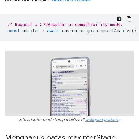
// Request a GPUAdapter in compatibility mode.
const
adapter
=
await
navigator
.
gpu
.
requestAdapter
({
Info adaptor mode kompatibilitas di
webgpureport.org
.
Menghapus batas max
Inter
Stage