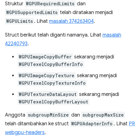
Struktur
WGPURequiredLimits
dan
WGPUSupportedLimits
telah diratakan menjadi
WGPULimits
. Lihat
masalah 374263404
.
Struct berikut telah diganti namanya. Lihat
masalah
42240793
.
WGPUImageCopyBuffer
sekarang menjadi
WGPUTexelCopyBufferInfo
WGPUImageCopyTexture
sekarang menjadi
WGPUTexelCopyTextureInfo
WGPUTextureDataLayout
sekarang menjadi
WGPUTexelCopyBufferLayout
Anggota
subgroupMinSize
dan
subgroupMaxSize
telah ditambahkan ke struct
WGPUAdapterInfo
. Lihat
PR
webgpu-headers
.