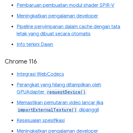
Pembaruan pembuatan modul shader SPIR-V
Meningkatkan pengalaman developer
Pipeline penyimpanan dalam cache dengan tata
letak yang dibuat secara otomatis
Info terkini Dawn
Chrome 116
Integrasi WebCodecs
Perangkat yang hilang ditampilkan oleh
GPUAdapter
requestDevice()
Memastikan pemutaran video lancar jika
importExternalTexture()
dipanggil
Kesesuaian spesifikasi
Meningkatkan pengalaman developer