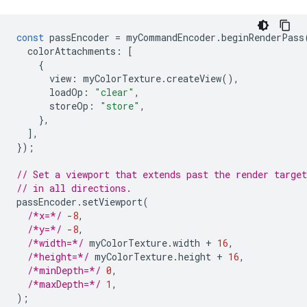
const
passEncoder
=
myCommandEncoder
.
beginRenderPass
colorAttachments
:
[
{
view
:
myColorTexture
.
createView
(),
loadOp
:
"clear"
,
storeOp
:
"store"
,
},
],
});
// Set a viewport that extends past the render targe
// in all directions.
passEncoder
.
setViewport
(
/*x=*/
-
8
,
/*y=*/
-
8
,
/*width=*/
myColorTexture
.
width
+
16
,
/*height=*/
myColorTexture
.
height
+
16
,
/*minDepth=*/
0
,
/*maxDepth=*/
1
,
);