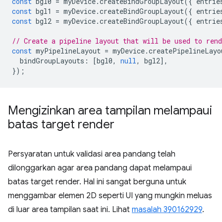
const
bgl0
=
myDevice
.
createBindGroupLayout
({
entrie
const
bgl1
=
myDevice
.
createBindGroupLayout
({
entrie
const
bgl2
=
myDevice
.
createBindGroupLayout
({
entrie
// Create a pipeline layout that will be used to ren
const
myPipelineLayout
=
myDevice
.
createPipelineLayo
bindGroupLayouts
:
[
bgl0
,
null
,
bgl2
],
});
Mengizinkan area tampilan melampaui
batas target render
Persyaratan untuk validasi area pandang telah
dilonggarkan agar area pandang dapat melampaui
batas target render. Hal ini sangat berguna untuk
menggambar elemen 2D seperti UI yang mungkin meluas
di luar area tampilan saat ini. Lihat
masalah 390162929
.