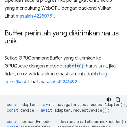
diperluas secara progresif ke perangkat ChromeOS
yang mendukung WebGPU dengan backend Vulkan.
Lihat
masalah 42250751
.
Buffer perintah yang dikirimkan harus
unik
Setiap GPUCommandBuffer yang dikirimkan ke
GPUQueue dengan metode
submit()
harus unik, jika
tidak, error validasi akan dihasilkan. Ini adalah
bug
spesifikasi
. Lihat
masalah 42241492
.
const
adapter
=
await
navigator
.
gpu
.
requestAdapter
()
const
device
=
await
adapter
.
requestDevice
();
const
commandEncoder
=
device
.
createCommandEncoder
()