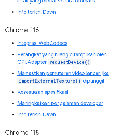
letak yang dibuat secara otomatis
Info terkini Dawn
Chrome 116
Integrasi WebCodecs
Perangkat yang hilang ditampilkan oleh
GPUAdapter
requestDevice()
Memastikan pemutaran video lancar jika
importExternalTexture()
dipanggil
Kesesuaian spesifikasi
Meningkatkan pengalaman developer
Info terkini Dawn
Chrome 115