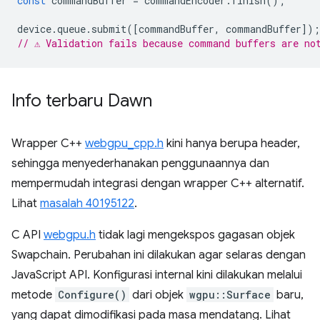
const
commandBuffer
=
commandEncoder
.
finish
();
device
.
queue
.
submit
([
commandBuffer
,
commandBuffer
]);
// ⚠️ Validation fails because command buffers are no
Info terbaru Dawn
Wrapper C++
webgpu_cpp.h
kini hanya berupa header,
sehingga menyederhanakan penggunaannya dan
mempermudah integrasi dengan wrapper C++ alternatif.
Lihat
masalah 40195122
.
C API
webgpu.h
tidak lagi mengekspos gagasan objek
Swapchain. Perubahan ini dilakukan agar selaras dengan
JavaScript API. Konfigurasi internal kini dilakukan melalui
metode
Configure()
dari objek
wgpu::Surface
baru,
yang dapat dimodifikasi pada masa mendatang. Lihat