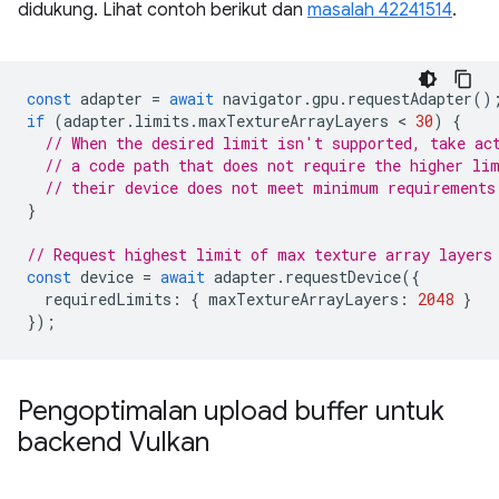
didukung. Lihat contoh berikut dan
masalah 42241514
.
const
adapter
=
await
navigator
.
gpu
.
requestAdapter
()
if
(
adapter
.
limits
.
maxTextureArrayLayers
 < 
30
)
{
// When the desired limit isn't supported, take ac
// a code path that does not require the higher li
// their device does not meet minimum requirements
}
// Request highest limit of max texture array layers
const
device
=
await
adapter
.
requestDevice
({
requiredLimits
:
{
maxTextureArrayLayers
:
2048
}
});
Pengoptimalan upload buffer untuk
backend Vulkan