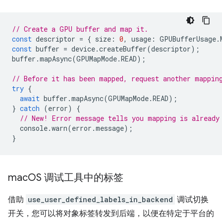
// Create a GPU buffer and map it.
const
descriptor
=
{
size
:
0
,
usage
:
GPUBufferUsage
.
const
buffer
=
device
.
createBuffer
(
descriptor
);
buffer
.
mapAsync
(
GPUMapMode
.
READ
);
// Before it has been mapped, request another mappin
try
{
await
buffer
.
mapAsync
(
GPUMapMode
.
READ
);
}
catch
(
error
)
{
// New! Error message tells you mapping is already
console
.
warn
(
error
.
message
);
}
mac
OS 调试工具中的标签
借助
use_user_defined_labels_in_backend
调试切换
开关，您可以将对象标签转发到后端，以便在特定于平台的