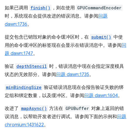
如果已调用
finish()
，则在使用
GPUCommandEncoder
时，系统现在会提供改进的错误消息。请参阅
问题
dawn:1736
。
提交包含已销毁对象的命令缓冲区时，在
submit()
中使
用的命令缓冲区的标签现在会显示在错误消息中。请参阅
问
题 dawn:1747
。
验证
depthStencil
时，错误消息中现在会指定深度模具
状态的无效部分。请参阅
问题 dawn:1735
。
minBindingSize
验证错误消息现在会报告验证失败的绑
定组和绑定数量，以及缓冲区。请参阅
问题 dawn:1604
。
改进了
mapAsync()
方法在
GPUBuffer
对象上返回的错
误消息，以帮助开发者进行调试。请参阅下面的示例和
问题
chromium:1431622
。