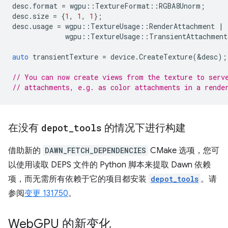
desc
.
format
=
wgpu
::
TextureFormat
::
RGBA8Unorm
;
desc
.
size
=
{
1
,
1
,
1
};
desc
.
usage
=
wgpu
::
TextureUsage
::
RenderAttachment
|
wgpu
::
TextureUsage
::
TransientAttachment
auto
transientTexture
=
device
.
CreateTexture
(
&
desc
);
// You can now create views from the texture to serv
// attachments, e.g. as color attachments in a rende
在没有
depot
_
tools
的情况下进行构建
借助新的
DAWN_FETCH_DEPENDENCIES
CMake 选项，您可
以使用读取 DEPS 文件的 Python 脚本来提取 Dawn 依赖
项，而无需所有依赖于它的项目都安装
depot_tools
。请
参阅
变更 131750
。
Web
GPU 的新变化