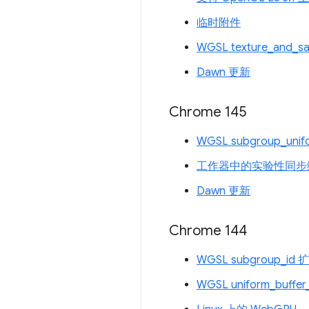
临时附件
WGSL texture_and_s
Dawn 更新
Chrome 145
WGSL subgroup_unif
工作器中的实验性同步
Dawn 更新
Chrome 144
WGSL subgroup_id 
WGSL uniform_buffer