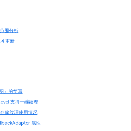
数范围分析
1.4 更新
图）的简写
leLevel 支持一维纹理
 只读存储纹理使用情况
llbackAdapter 属性