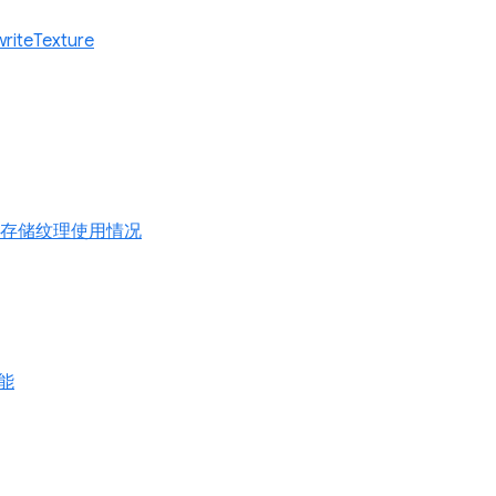
riteTexture
 只读存储纹理使用情况
能