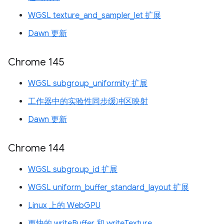
WGSL texture_and_sampler_let 扩展
Dawn 更新
Chrome 145
WGSL subgroup_uniformity 扩展
工作器中的实验性同步缓冲区映射
Dawn 更新
Chrome 144
WGSL subgroup_id 扩展
WGSL uniform_buffer_standard_layout 扩展
Linux 上的 WebGPU
更快的 writeBuffer 和 writeTexture