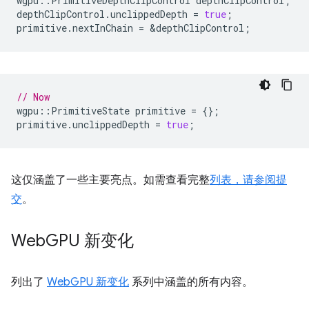
wgpu
::
PrimitiveDepthClipControl
depthClipControl
;
depthClipControl
.
unclippedDepth
=
true
;
primitive
.
nextInChain
=
&
depthClipControl
;
// Now
wgpu
::
PrimitiveState
primitive
=
{};
primitive
.
unclippedDepth
=
true
;
这仅涵盖了一些主要亮点。如需查看完整
列表，请参阅提
交
。
Web
GPU 新变化
列出了
WebGPU 新变化
系列中涵盖的所有内容。