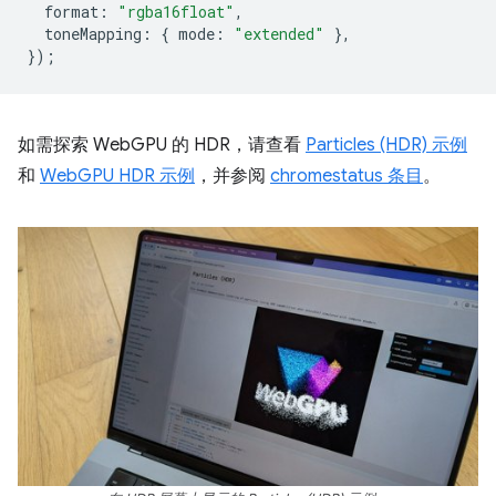
format
:
"rgba16float"
,
toneMapping
:
{
mode
:
"extended"
},
});
如需探索 WebGPU 的 HDR，请查看
Particles (HDR) 示例
和
WebGPU HDR 示例
，并参阅
chromestatus 条目
。