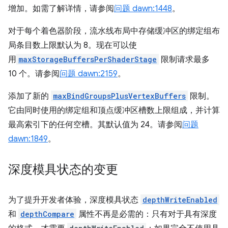
增加。如需了解详情，请参阅
问题 dawn:1448
。
对于每个着色器阶段，流水线布局中存储缓冲区的绑定组布
局条目数上限默认为 8。现在可以使
用
maxStorageBuffersPerShaderStage
限制请求最多
10 个。请参阅
问题 dawn:2159
。
添加了新的
maxBindGroupsPlusVertexBuffers
限制。
它由同时使用的绑定组和顶点缓冲区槽数上限组成，并计算
最高索引下的任何空槽。其默认值为 24。请参阅
问题
dawn:1849
。
深度模具状态的变更
为了提升开发者体验，深度模具状态
depthWriteEnabled
和
depthCompare
属性不再是必需的：只有对于具有深度