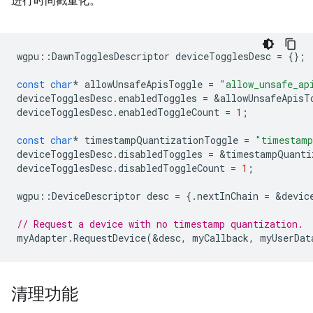
进行时间戳量化。
wgpu
::
DawnTogglesDescriptor
deviceTogglesDesc
=
{};
const
char
*
allowUnsafeApisToggle
=
"allow_unsafe_ap
deviceTogglesDesc
.
enabledToggles
=
&
allowUnsafeApisT
deviceTogglesDesc
.
enabledToggleCount
=
1
;
const
char
*
timestampQuantizationToggle
=
"timestamp
deviceTogglesDesc
.
disabledToggles
=
&
timestampQuanti
deviceTogglesDesc
.
disabledToggleCount
=
1
;
wgpu
::
DeviceDescriptor
desc
=
{.
nextInChain
=
&
devic
// Request a device with no timestamp quantization.
myAdapter
.
RequestDevice
(
&
desc
,
myCallback
,
myUserDat
清理功能