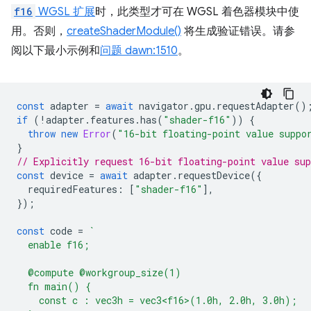
f16
WGSL 扩展
时，此类型才可在 WGSL 着色器模块中使
用。否则，
createShaderModule()
将生成验证错误。请参
阅以下最小示例和
问题 dawn:1510
。
const
adapter
=
await
navigator
.
gpu
.
requestAdapter
()
if
(
!
adapter
.
features
.
has
(
"shader-f16"
))
{
throw
new
Error
(
"16-bit floating-point value suppo
}
// Explicitly request 16-bit floating-point value sup
const
device
=
await
adapter
.
requestDevice
({
requiredFeatures
:
[
"shader-f16"
],
});
const
code
=
`
  enable f16;
  @compute @workgroup_size(1)
  fn main() {
    const c : vec3h = vec3<f16>(1.0h, 2.0h, 3.0h);