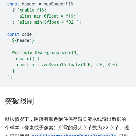
const
header
=
hasShaderF16
?
`enable f16;
     alias min16float = f16;`
:
`alias min16float = f32;`
;
const
code
=
`
${
header
}
  @compute @workgroup_size(1)
  fn main() {
    const c = vec3<min16float>(1.0, 2.0, 3.0);
  }
`
;
突破限制
默认情况下，跨所有颜色附件保存渲染流水线输出数据的一
个样本（像素或子像素）所需的最大字节数为 32 字节。现