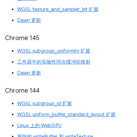
WGSL texture_and_sampler_let 扩展
Dawn 更新
Chrome 145
WGSL subgroup_uniformity 扩展
工作器中的实验性同步缓冲区映射
Dawn 更新
Chrome 144
WGSL subgroup_id 扩展
WGSL uniform_buffer_standard_layout 扩展
Linux 上的 WebGPU
更快的 writeBuffer 和 writeTexture