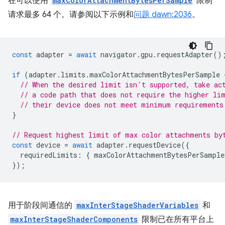
在可以使用
maxColorAttachmentBytesPerSample
限制
请求最多 64 个。请参阅以下示例和
问题 dawn:2036
。
const
adapter
=
await
navigator
.
gpu
.
requestAdapter
()
if
(
adapter
.
limits
.
maxColorAttachmentBytesPerSample
 
// When the desired limit isn't supported, take ac
// a code path that does not require the higher li
// their device does not meet minimum requirements
}
// Request highest limit of max color attachments by
const
device
=
await
adapter
.
requestDevice
({
requiredLimits
:
{
maxColorAttachmentBytesPerSample
});
用于阶段间通信的
maxInterStageShaderVariables
和
maxInterStageShaderComponents
限制已在所有平台上