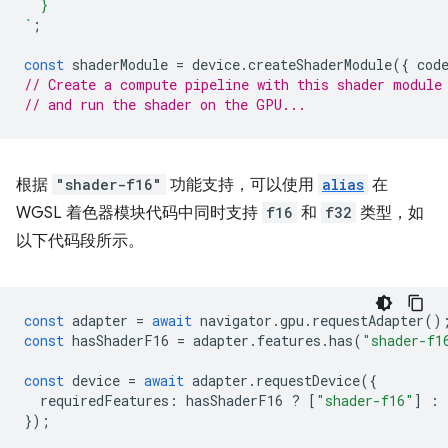
  }
`
;
const
shaderModule
=
device
.
createShaderModule
({
cod
// Create a compute pipeline with this shader module
// and run the shader on the GPU...
根据
"shader-f16"
功能支持，可以使用
alias
在
WGSL 着色器模块代码中同时支持
f16
和
f32
类型，如
以下代码段所示。
const
adapter
=
await
navigator
.
gpu
.
requestAdapter
()
const
hasShaderF16
=
adapter
.
features
.
has
(
"shader-f1
const
device
=
await
adapter
.
requestDevice
({
requiredFeatures
:
hasShaderF16
?
[
"shader-f16"
]
:
});