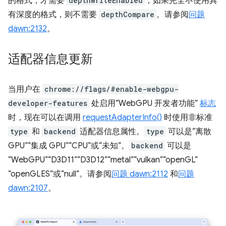
的格式，才需要
depthWriteEnabled
；如果完全不使用具
有深度的格式，则不需要
depthCompare
。请参阅
问题
dawn:2132
。
适配器信息更新
当用户在
chrome://flags/#enable-webgpu-
developer-features
处启用“WebGPU 开发者功能”
标志
时，现在可以在调用
requestAdapterInfo()
时使用非标准
type
和
backend
适配器信息属性。
type
可以是“离散
GPU”“集成 GPU”“CPU”或“未知”。
backend
可以是
“WebGPU”“D3D11”“D3D12”“metal”“vulkan”“openGL”
“openGLES”或“null”。请参阅
问题 dawn:2112
和
问题
dawn:2107
。