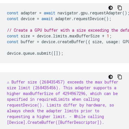
const
adapter
=
await
navigator
.
gpu
.
requestAdapter
()
const
device
=
await
adapter
.
requestDevice
();
// Create a GPU buffer with a size exceeding the def
const
size
=
device
.
limits
.
maxBufferSize
+
1
;
const
buffer
=
device
.
createBuffer
({
size
,
usage
:
GP
device
.
queue
.
submit
([]);
⚠️ Buffer size (268435457) exceeds the max buffer
size limit (268435456). This adapter supports a
higher maxBufferSize of 4294967296, which can be
specified in requiredLimits when calling
requestDevice(). Limits differ by hardware, so
always check the adapter limits prior to
requesting a higher limit.
- While calling
[Device].CreateBuffer([BufferDescriptor]).