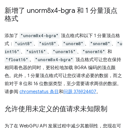
新增了 unorm8x4-bgra 和 1 分量顶点
格式
添加了
"unorm8x4-bgra"
顶点格式和以下 1 分量顶点格
式：
"uint8"
、
"sint8"
、
"unorm8"
、
"snorm8"
、
"u
int16"
、
"sint16"
、
"unorm16"
、
"snorm16"
和
"float16"
。
"unorm8x4-bgra"
顶点格式可让您在保持
相同着色器的同时，更轻松地加载 BGRA 编码的顶点颜
色。此外，1 分量顶点格式可让您仅请求必要的数据，而之
前对于 8 位和 16 位数据类型，至少需要请求两倍的数据。
请参阅
chromestatus 条目
和
问题 376924407
。
允许使用未定义的值请求未知限制
为了在 WebGPU API 发展过程中减少其脆弱性，您现在可