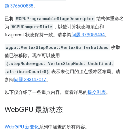
题 376600838
。
已将
WGPUProgrammableStageDescriptor
结构体重命名
为
WGPUComputeState
，以使计算状态与顶点和
fragment 状态保持一致。请参阅
问题 379059434
。
wgpu::VertexStepMode::VertexBufferNotUsed
枚举
值已被移除。现在可以使用
{.stepMode=wgpu::VertexStepMode::Undefined,
.attributeCount=0}
表示未使用的顶点缓冲区布局。请
参阅
问题 383147017
。
以下仅介绍了一些重点内容。查看详尽的
提交列表
。
Web
GPU 最新动态
WebGPU 新变化
系列中涵盖的所有内容。