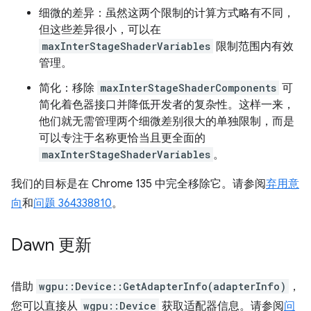
细微的差异：虽然这两个限制的计算方式略有不同，
但这些差异很小，可以在
maxInterStageShaderVariables
限制范围内有效
管理。
简化：移除
maxInterStageShaderComponents
可
简化着色器接口并降低开发者的复杂性。这样一来，
他们就无需管理两个细微差别很大的单独限制，而是
可以专注于名称更恰当且更全面的
maxInterStageShaderVariables
。
我们的目标是在 Chrome 135 中完全移除它。请参阅
弃用意
向
和
问题 364338810
。
Dawn 更新
借助
wgpu::Device::GetAdapterInfo(adapterInfo)
，
您可以直接从
wgpu::Device
获取适配器信息。请参阅
问