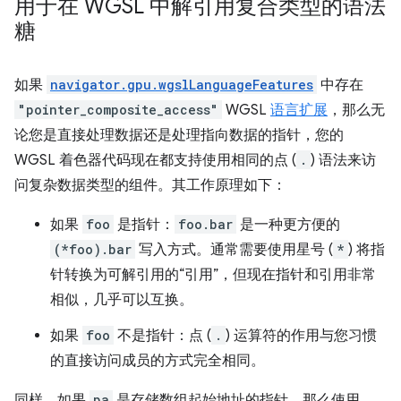
用于在 WGSL 中解引用复合类型的语法
糖
如果
navigator.gpu.wgslLanguageFeatures
中存在
"pointer_composite_access"
WGSL
语言扩展
，那么无
论您是直接处理数据还是处理指向数据的指针，您的
WGSL 着色器代码现在都支持使用相同的点 (
.
) 语法来访
问复杂数据类型的组件。其工作原理如下：
如果
foo
是指针：
foo.bar
是一种更方便的
(*foo).bar
写入方式。通常需要使用星号 (
*
) 将指
针转换为可解引用的“引用”，但现在指针和引用非常
相似，几乎可以互换。
如果
foo
不是指针：点 (
.
) 运算符的作用与您习惯
的直接访问成员的方式完全相同。
同样，如果
pa
是存储数组起始地址的指针，那么使用