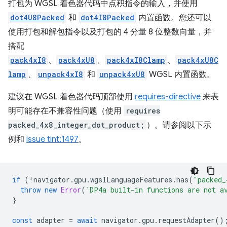
打包为 WGSL 着色器代码中点积指令的输入，并使用
dot4U8Packed
和
dot4I8Packed
内置函数。您还可以
使用打包和解包指令以及打包的 4 分量 8 位整数向量，并
搭配
pack4xI8
、
pack4xU8
、
pack4xI8Clamp
、
pack4xU8C
lamp
、
unpack4xI8
和
unpack4xU8
WGSL 内置函数。
建议在 WGSL 着色器代码顶部使用
requires-directive
来表
明可能存在不兼容性问题（使用
requires
packed_4x8_integer_dot_product;
）。请参阅以下示
例和
issue tint:1497
。
if
(
!
navigator
.
gpu
.
wgslLanguageFeatures
.
has
(
"packed_
throw
new
Error
(
`DP4a built-in functions are not a
}
const
adapter
=
await
navigator
.
gpu
.
requestAdapter
()