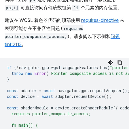
pa[i]
可直接访问存储该数组第
'i
个元素的内存位置。
建议在 WGSL 着色器代码的顶部使用
requires-directive
来
表明可能存在不兼容性问题 (
requires
pointer_composite_access;
)。请参阅以下示例和
问题
tint:2113
。
if
(
!
navigator
.
gpu
.
wgslLanguageFeatures
.
has
(
"pointer
throw
new
Error
(
`Pointer composite access is not a
}
const
adapter
=
await
navigator
.
gpu
.
requestAdapter
()
const
device
=
await
adapter
.
requestDevice
();
const
shaderModule
=
device
.
createShaderModule
({
cod
  requires pointer_composite_access;
  fn main() {