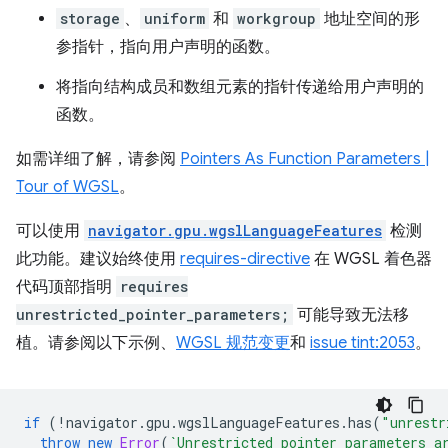
storage
、
uniform
和
workgroup
地址空间的形
参指针，指向用户声明的函数。
将指向结构成员和数组元素的指针传递给用户声明的
函数。
如需详细了解，请参阅
Pointers As Function Parameters |
Tour of WGSL
。
可以使用
navigator.gpu.wgslLanguageFeatures
检测
此功能。建议始终使用
requires-directive
在 WGSL 着色器
代码顶部指明
requires
unrestricted_pointer_parameters;
可能导致无法移
植。请参阅以下示例、
WGSL 规范变更
和
issue tint:2053
。
if
(
!
navigator
.
gpu
.
wgslLanguageFeatures
.
has
(
"unrestr
throw
new
Error
(
`Unrestricted pointer parameters a