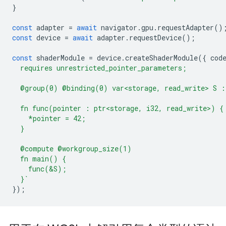
}
const
adapter
=
await
navigator
.
gpu
.
requestAdapter
()
const
device
=
await
adapter
.
requestDevice
();
const
shaderModule
=
device
.
createShaderModule
({
cod
  requires unrestricted_pointer_parameters;
  @group(0) @binding(0) var<storage, read_write> S :
  fn func(pointer : ptr<storage, i32, read_write>) {
    *pointer = 42;
  }
  @compute @workgroup_size(1)
  fn main() {
    func(&S);
  }`
});