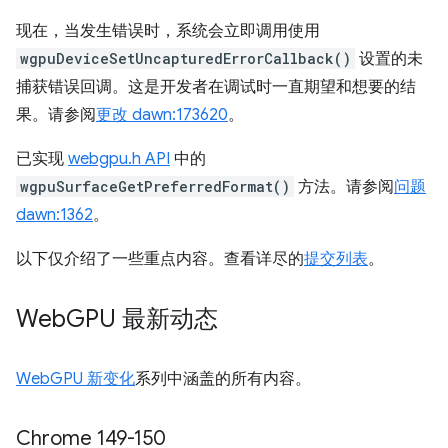
现在，当发生错误时，系统会立即调用使用
wgpuDeviceSetUncapturedErrorCallback()
设置的未
捕获错误回调。这是开发者在调试时一直期望和想要的结
果。请参阅
更改 dawn:173620
。
已实现
webgpu.h API
中的
wgpuSurfaceGetPreferredFormat()
方法。请参阅
问题
dawn:1362
。
以下仅介绍了一些重点内容。查看详尽的
提交列表
。
Web
GPU 最新动态
WebGPU 新变化
系列中涵盖的所有内容。
Chrome 149-150