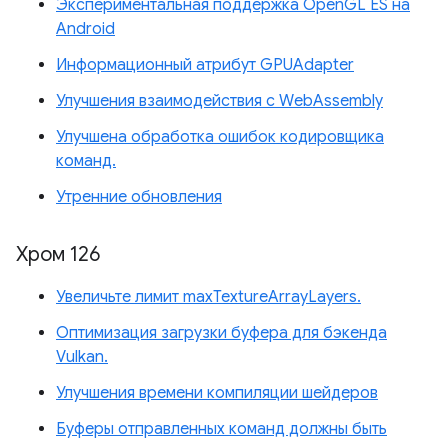
Экспериментальная поддержка OpenGL ES на
Android
Информационный атрибут GPUAdapter
Улучшения взаимодействия с WebAssembly
Улучшена обработка ошибок кодировщика
команд.
Утренние обновления
Хром 126
Увеличьте лимит maxTextureArrayLayers.
Оптимизация загрузки буфера для бэкенда
Vulkan.
Улучшения времени компиляции шейдеров
Буферы отправленных команд должны быть