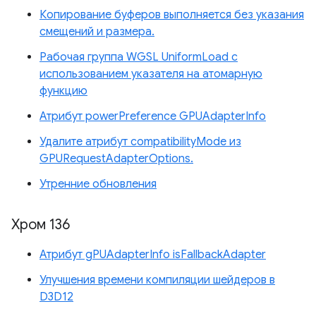
Копирование буферов выполняется без указания
смещений и размера.
Рабочая группа WGSL UniformLoad с
использованием указателя на атомарную
функцию
Атрибут powerPreference GPUAdapterInfo
Удалите атрибут compatibilityMode из
GPURequestAdapterOptions.
Утренние обновления
Хром 136
Атрибут gPUAdapterInfo isFallbackAdapter
Улучшения времени компиляции шейдеров в
D3D12