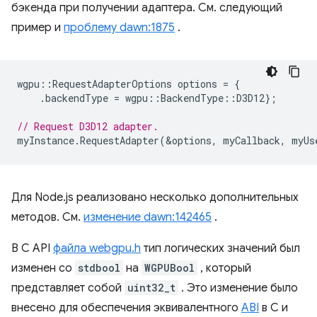
бэкенда при получении адаптера. См. следующий
пример и
проблему dawn:1875
.
wgpu
::
RequestAdapterOptions
options
=
{
.
backendType
=
wgpu
::
BackendType
::
D3D12
};
// Request D3D12 adapter.
myInstance
.
RequestAdapter
(
&
options
,
myCallback
,
myUs
Для Node.js реализовано несколько дополнительных
методов. См.
изменение dawn:142465
.
В C API
файла webgpu.h
тип логических значений был
изменен со
stdbool
на
WGPUBool
, который
представляет собой
uint32_t
. Это изменение было
внесено для обеспечения эквивалентного
ABI
в C и