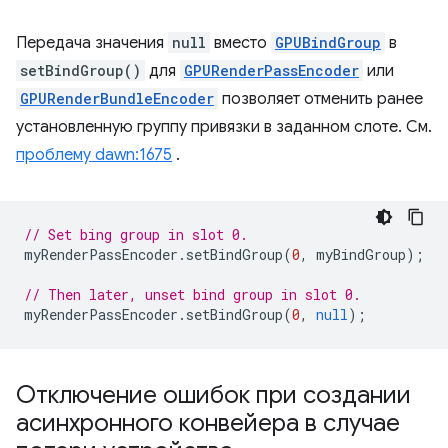
Передача значения
null
вместо
GPUBindGroup
в
setBindGroup()
для
GPURenderPassEncoder
или
GPURenderBundleEncoder
позволяет отменить ранее
установленную группу привязки в заданном слоте. См.
проблему dawn:1675
.
// Set bing group in slot 0.
myRenderPassEncoder
.
setBindGroup
(
0
,
myBindGroup
);
// Then later, unset bind group in slot 0.
myRenderPassEncoder
.
setBindGroup
(
0
,
null
);
Отключение ошибок при создании
асинхронного конвейера в случае