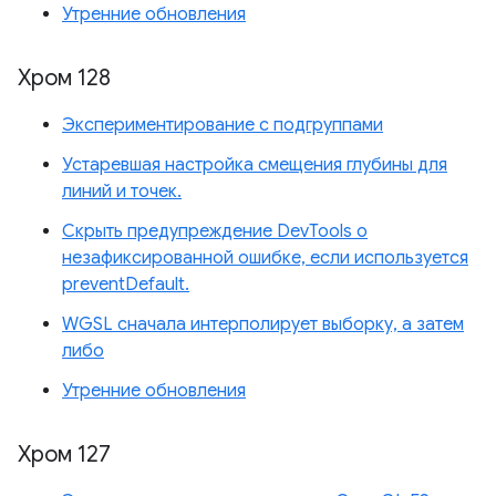
Утренние обновления
Хром 128
Экспериментирование с подгруппами
Устаревшая настройка смещения глубины для
линий и точек.
Скрыть предупреждение DevTools о
незафиксированной ошибке, если используется
preventDefault.
WGSL сначала интерполирует выборку, а затем
либо
Утренние обновления
Хром 127