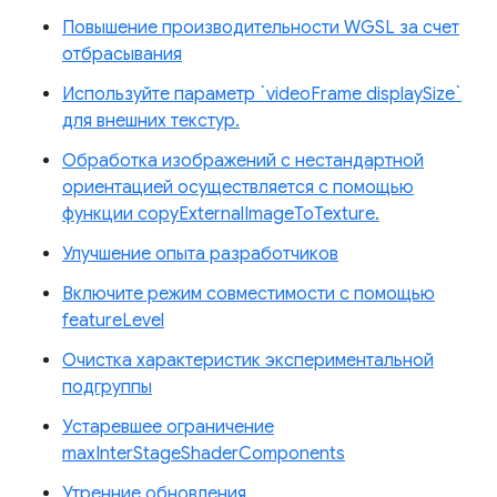
Повышение производительности WGSL за счет
отбрасывания
Используйте параметр `videoFrame displaySize`
для внешних текстур.
Обработка изображений с нестандартной
ориентацией осуществляется с помощью
функции copyExternalImageToTexture.
Улучшение опыта разработчиков
Включите режим совместимости с помощью
featureLevel
Очистка характеристик экспериментальной
подгруппы
Устаревшее ограничение
maxInterStageShaderComponents
Утренние обновления