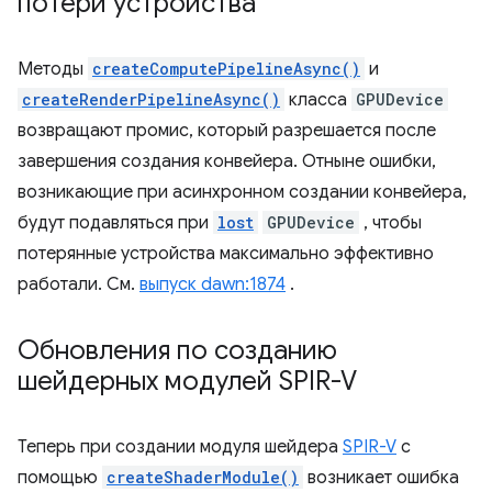
потери устройства
Методы
createComputePipelineAsync()
и
createRenderPipelineAsync()
класса
GPUDevice
возвращают промис, который разрешается после
завершения создания конвейера. Отныне ошибки,
возникающие при асинхронном создании конвейера,
будут подавляться при
lost
GPUDevice
, чтобы
потерянные устройства максимально эффективно
работали. См.
выпуск dawn:1874
.
Обновления по созданию
шейдерных модулей SPIR-V
Теперь при создании модуля шейдера
SPIR-V
с
помощью
createShaderModule()
возникает ошибка