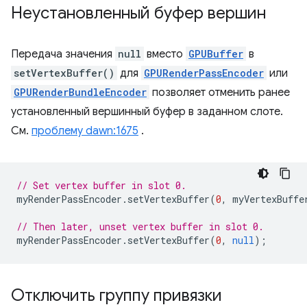
Неустановленный буфер вершин
Передача значения
null
вместо
GPUBuffer
в
setVertexBuffer()
для
GPURenderPassEncoder
или
GPURenderBundleEncoder
позволяет отменить ранее
установленный вершинный буфер в заданном слоте.
См.
проблему dawn:1675
.
// Set vertex buffer in slot 0.
myRenderPassEncoder
.
setVertexBuffer
(
0
,
myVertexBuffe
// Then later, unset vertex buffer in slot 0.
myRenderPassEncoder
.
setVertexBuffer
(
0
,
null
);
Отключить группу привязки