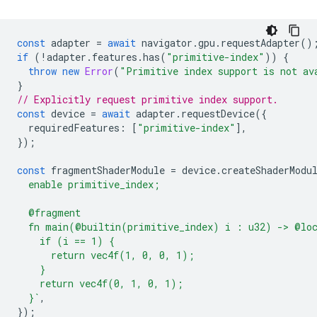
const
adapter
=
await
navigator
.
gpu
.
requestAdapter
()
if
(
!
adapter
.
features
.
has
(
"primitive-index"
))
{
throw
new
Error
(
"Primitive index support is not av
}
// Explicitly request primitive index support.
const
device
=
await
adapter
.
requestDevice
({
requiredFeatures
:
[
"primitive-index"
],
});
const
fragmentShaderModule
=
device
.
createShaderModu
  enable primitive_index;
  @fragment
  fn main(@builtin(primitive_index) i : u32) -> @lo
    if (i == 1) {
      return vec4f(1, 0, 0, 1);
    }
    return vec4f(0, 1, 0, 1);
  }`
,
});