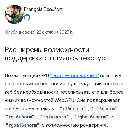
François Beaufort
Опубликовано: 22 октября 2025 г.
Расширены возможности
поддержки форматов текстур
.
Новая функция GPU
"texture-formats-tier1"
позволяет
разработчикам переносить существующий контент в
веб без необходимости переписывать его для более
низких возможностей WebGPU. Она поддерживает
новые форматы текстур
"r16unorm"
,
"r16snorm"
,
"rg16unorm"
,
"rg16snorm"
,
"rgba16unorm"
и
"rgba16snorm"
с возможностью рендеринга,