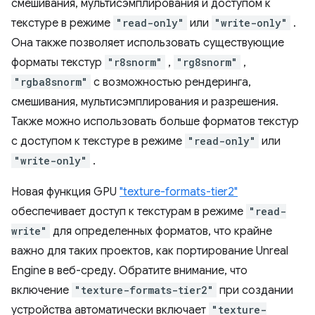
смешивания, мультисэмплирования и доступом к
текстуре в режиме
"read-only"
или
"write-only"
.
Она также позволяет использовать существующие
форматы текстур
"r8snorm"
,
"rg8snorm"
,
"rgba8snorm"
с возможностью рендеринга,
смешивания, мультисэмплирования и разрешения.
Также можно использовать больше форматов текстур
с доступом к текстуре в режиме
"read-only"
или
"write-only"
.
Новая функция GPU
"texture-formats-tier2"
обеспечивает доступ к текстурам в режиме
"read-
write"
для определенных форматов, что крайне
важно для таких проектов, как портирование Unreal
Engine в веб-среду. Обратите внимание, что
включение
"texture-formats-tier2"
при создании
устройства автоматически включает
"texture-