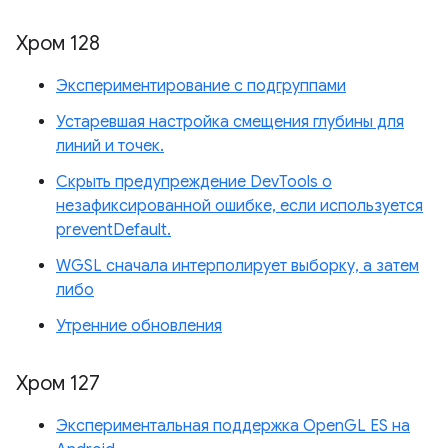
Хром 128
Экспериментирование с подгруппами
Устаревшая настройка смещения глубины для
линий и точек.
Скрыть предупреждение DevTools о
незафиксированной ошибке, если используется
preventDefault.
WGSL сначала интерполирует выборку, а затем
либо
Утренние обновления
Хром 127
Экспериментальная поддержка OpenGL ES на