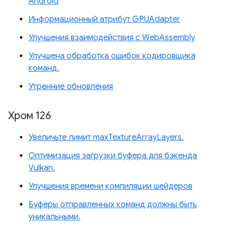
Android
Информационный атрибут GPUAdapter
Улучшения взаимодействия с WebAssembly
Улучшена обработка ошибок кодировщика
команд.
Утренние обновления
Хром 126
Увеличьте лимит maxTextureArrayLayers.
Оптимизация загрузки буфера для бэкенда
Vulkan.
Улучшения времени компиляции шейдеров
Буферы отправленных команд должны быть
уникальными.