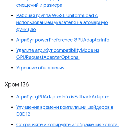
смещений и размера.
Рабочая группа WGSL UniformLoad с
использованием указателя на атомарную
функцию
Атрибут powerPreference GPUAdapterInfo
Удалите атрибут compatibilityMode из
GPURequestAdapterOptions.
Утренние обновления
Хром 136
Атрибут gPUAdapterInfo isFallbackAdapter
Улучшения времени компиляции шейдеров в
D3D12
Сохраняйте и копируйте изображения холста.