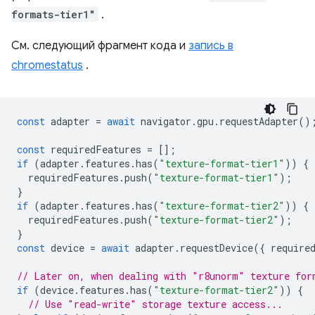
formats-tier1"
.
См. следующий фрагмент кода и
запись в
chromestatus
.
const
adapter
=
await
navigator
.
gpu
.
requestAdapter
()
const
requiredFeatures
=
[];
if
(
adapter
.
features
.
has
(
"texture-format-tier1"
))
{
requiredFeatures
.
push
(
"texture-format-tier1"
);
}
if
(
adapter
.
features
.
has
(
"texture-format-tier2"
))
{
requiredFeatures
.
push
(
"texture-format-tier2"
);
}
const
device
=
await
adapter
.
requestDevice
({
require
// Later on, when dealing with "r8unorm" texture for
if
(
device
.
features
.
has
(
"texture-format-tier2"
))
{
// Use "read-write" storage texture access...