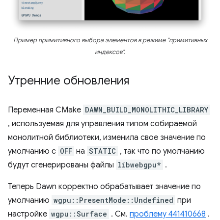
Пример примитивного выбора элементов в режиме "примитивных
индексов".
Утренние обновления
Переменная CMake
DAWN_BUILD_MONOLITHIC_LIBRARY
, используемая для управления типом собираемой
монолитной библиотеки, изменила свое значение по
умолчанию с
OFF
на
STATIC
, так что по умолчанию
будут сгенерированы файлы
libwebgpu*
.
Теперь Dawn корректно обрабатывает значение по
умолчанию
wgpu::PresentMode::Undefined
при
настройке
wgpu::Surface
. См.
проблему 441410668
.