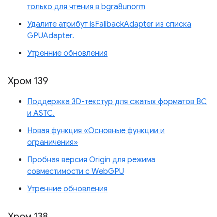
только для чтения в bgra8unorm
Удалите атрибут isFallbackAdapter из списка
GPUAdapter.
Утренние обновления
Хром 139
Поддержка 3D-текстур для сжатых форматов BC
и ASTC.
Новая функция «Основные функции и
ограничения»
Пробная версия Origin для режима
совместимости с WebGPU
Утренние обновления
Хром 138