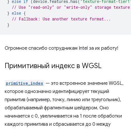
}
else
if
(
device
.
features
.
has
(
"texture-format-tier1
// Use "read-only" or "write-only" storage texture
}
else
{
// Fallback: Use another texture format...
}
Огромное спасибо сотрудникам Intel за их работу!
Примитивный индекс в WGSL
primitive_index
— это встроенное значение WGSL,
которое однозначно идентифицирует текущий
примитив (например, точку, линию или треугольник),
обрабатываемый фрагментным шейдером. Оно
начинается с 0, увеличивается на 1 после обработки
каждого примитива и сбрасывается до 0 между