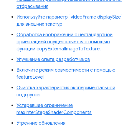
отбрасывания
Используйте параметр `videoFrame displaySize`
для внешних текстур.
Обработка изображений с нестандартной
ориентацией осуществляется с помощью
функции copyExternalImageToTexture.
Улучшение опыта разработчиков
Включите режим совместимости с помощью
featureLevel
Очистка характеристик экспериментальной
подгруппы
Устаревшее ограничение
maxInterStageShaderComponents
Утренние обновления