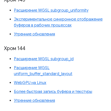
Расширение WGSL subgroup_uniformity
Экспериментальное синхронное отображение
буферов в рабочих процессах
Утренние обновления
Хром 144
Расширение WGSL subgroup_id
Расширение WGSL
uniform_buffer_standard_layout
WebGPU на Linux
Более быстрая запись буфера и текстуры
Утренние обновления