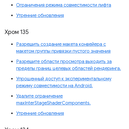
Ограничения режима совместимости лифта
Утренние обновления
Хром 135
Разрешить создание макета конвейера с
макетом группы привязки пустого значения
Разрешите области просмотра выходить за
пределы границ целевых областей рендеринга.
Упрощенный доступ к экспериментальному
режиму совместимости на Android.
Удалите ограничение
maxInterStageShaderComponents.
Утренние обновления