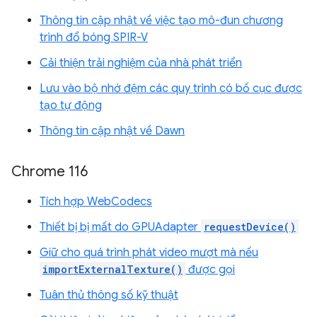
Thông tin cập nhật về việc tạo mô-đun chương
trình đổ bóng SPIR-V
Cải thiện trải nghiệm của nhà phát triển
Lưu vào bộ nhớ đệm các quy trình có bố cục được
tạo tự động
Thông tin cập nhật về Dawn
Chrome 116
Tích hợp WebCodecs
Thiết bị bị mất do GPUAdapter
requestDevice()
Giữ cho quá trình phát video mượt mà nếu
importExternalTexture()
được gọi
Tuân thủ thông số kỹ thuật