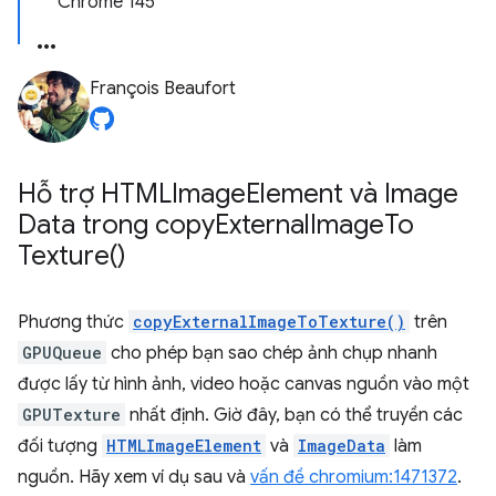
Chrome 145
François Beaufort
Hỗ trợ HTMLImage
Element và Image
Data trong
copy
External
Image
To
Texture(
)
Phương thức
copyExternalImageToTexture()
trên
GPUQueue
cho phép bạn sao chép ảnh chụp nhanh
được lấy từ hình ảnh, video hoặc canvas nguồn vào một
GPUTexture
nhất định. Giờ đây, bạn có thể truyền các
đối tượng
HTMLImageElement
và
ImageData
làm
nguồn. Hãy xem ví dụ sau và
vấn đề chromium:1471372
.