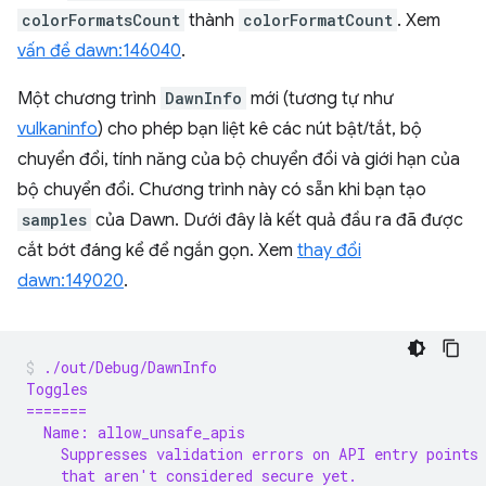
colorFormatsCount
thành
colorFormatCount
. Xem
vấn đề dawn:146040
.
Một chương trình
DawnInfo
mới (tương tự như
vulkaninfo
) cho phép bạn liệt kê các nút bật/tắt, bộ
chuyển đổi, tính năng của bộ chuyển đổi và giới hạn của
bộ chuyển đổi. Chương trình này có sẵn khi bạn tạo
samples
của Dawn. Dưới đây là kết quả đầu ra đã được
cắt bớt đáng kể để ngắn gọn. Xem
thay đổi
dawn:149020
.
./out/Debug/DawnInfo
Toggles
=======
  Name: allow_unsafe_apis
    Suppresses validation errors on API entry points
    that aren't considered secure yet.