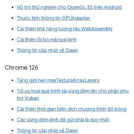
Hỗ trợ thử nghiệm cho OpenGL ES trên Android
Thuộc tính thông tin GPUAdapter
Cải thiện khả năng tương tác WebAssembly
Cải thiện lỗi bộ mã hoá lệnh
Thông tin cập nhật về Dawn
Chrome 126
Tăng giới hạn maxTextureArrayLayers
Tối ưu hoá quá trình tải vùng đệm lên cho phần phụ
trợ Vulkan
Cải thiện thời gian biên dịch chương trình đổ bóng
Các vùng đệm lệnh đã gửi phải là duy nhất
Thông tin cập nhật về Dawn