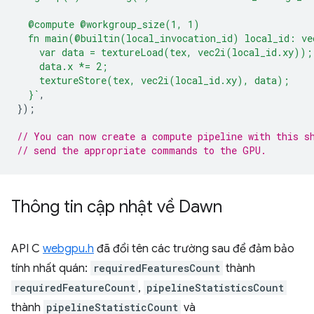
  @compute @workgroup_size(1, 1)
  fn main(@builtin(local_invocation_id) local_id: ve
    var data = textureLoad(tex, vec2i(local_id.xy));
    data.x *= 2;
    textureStore(tex, vec2i(local_id.xy), data);
  }`
,
});
// You can now create a compute pipeline with this s
// send the appropriate commands to the GPU.
Thông tin cập nhật về Dawn
API C
webgpu.h
đã đổi tên các trường sau để đảm bảo
tính nhất quán:
requiredFeaturesCount
thành
requiredFeatureCount
,
pipelineStatisticsCount
thành
pipelineStatisticCount
và