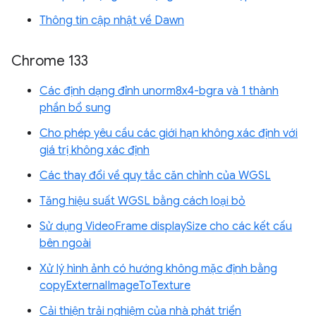
Thông tin cập nhật về Dawn
Chrome 133
Các định dạng đỉnh unorm8x4-bgra và 1 thành
phần bổ sung
Cho phép yêu cầu các giới hạn không xác định với
giá trị không xác định
Các thay đổi về quy tắc căn chỉnh của WGSL
Tăng hiệu suất WGSL bằng cách loại bỏ
Sử dụng VideoFrame displaySize cho các kết cấu
bên ngoài
Xử lý hình ảnh có hướng không mặc định bằng
copyExternalImageToTexture
Cải thiện trải nghiệm của nhà phát triển