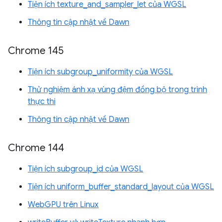
Tiện ích texture_and_sampler_let của WGSL
Thông tin cập nhật về Dawn
Chrome 145
Tiện ích subgroup_uniformity của WGSL
Thử nghiệm ánh xạ vùng đệm đồng bộ trong trình
thực thi
Thông tin cập nhật về Dawn
Chrome 144
Tiện ích subgroup_id của WGSL
Tiện ích uniform_buffer_standard_layout của WGSL
WebGPU trên Linux