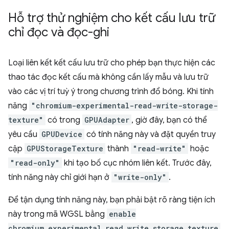
Hỗ trợ thử nghiệm cho kết cấu lưu trữ
chỉ đọc và đọc-ghi
Loại liên kết kết cấu lưu trữ cho phép bạn thực hiện các
thao tác đọc kết cấu mà không cần lấy mẫu và lưu trữ
vào các vị trí tuỳ ý trong chương trình đổ bóng. Khi tính
năng
"chromium-experimental-read-write-storage-
texture"
có trong
GPUAdapter
, giờ đây, bạn có thể
yêu cầu
GPUDevice
có tính năng này và đặt quyền truy
cập
GPUStorageTexture
thành
"read-write"
hoặc
"read-only"
khi tạo bố cục nhóm liên kết. Trước đây,
tính năng này chỉ giới hạn ở
"write-only"
.
Để tận dụng tính năng này, bạn phải bật rõ ràng tiện ích
này trong mã WGSL bằng
enable
chromium_experimental_read_write_storage_texture