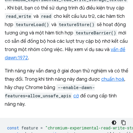
. Khi bật, bạn có thể sử dụng trình đủ điều kiện truy cập
read_write
và
read
cho kết cấu lưu trữ, các hàm tích
hợp
textureLoad()
và
textureStore()
sẽ hoạt động
tương ứng và một hàm tích hợp
textureBarrier()
mới
có sẵn để đồng bộ hoá các lượt truy cập bộ nhớ kết cấu
trong một nhóm công việc. Hãy xem ví dụ sau và
vấn đề
dawn:1972
.
Tính năng này vẫn đang ở giai đoạn thử nghiệm và có thể
thay đổi. Trong khi tính năng này đang được
chuẩn hoá
,
hãy chạy Chrome bằng
--enable-dawn-
features=allow_unsafe_apis
cờ
để cung cấp tính
năng này.
const
feature
=
"chromium-experimental-read-write-st