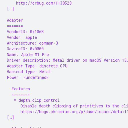
    http://crbug.com/1138528
[…]
Adapter
=======
VendorID: 0x106B
Vendor: apple
Architecture: common-3
DeviceID: 0x0000
Name: Apple M1 Pro
Driver description: Metal driver on macOS Version 13
Adapter Type: discrete GPU
Backend Type: Metal
Power: <undefined>
  Features
  ========
   * depth_clip_control
      Disable depth clipping of primitives to the cl
      https://bugs.chromium.org/p/dawn/issues/detail
[…]