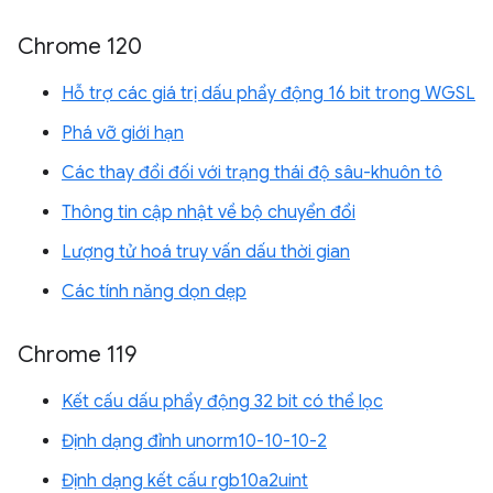
Chrome 120
Hỗ trợ các giá trị dấu phẩy động 16 bit trong WGSL
Phá vỡ giới hạn
Các thay đổi đối với trạng thái độ sâu-khuôn tô
Thông tin cập nhật về bộ chuyển đổi
Lượng tử hoá truy vấn dấu thời gian
Các tính năng dọn dẹp
Chrome 119
Kết cấu dấu phẩy động 32 bit có thể lọc
Định dạng đỉnh unorm10-10-10-2
Định dạng kết cấu rgb10a2uint