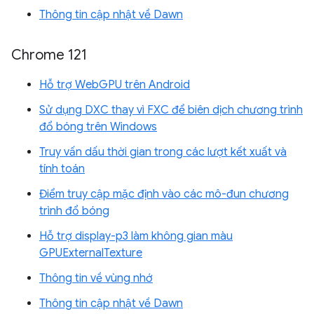
Thông tin cập nhật về Dawn
Chrome 121
Hỗ trợ WebGPU trên Android
Sử dụng DXC thay vì FXC để biên dịch chương trình
đổ bóng trên Windows
Truy vấn dấu thời gian trong các lượt kết xuất và
tính toán
Điểm truy cập mặc định vào các mô-đun chương
trình đổ bóng
Hỗ trợ display-p3 làm không gian màu
GPUExternalTexture
Thông tin về vùng nhớ
Thông tin cập nhật về Dawn