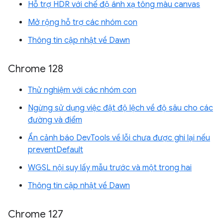
Hỗ trợ HDR với chế độ ánh xạ tông màu canvas
Mở rộng hỗ trợ các nhóm con
Thông tin cập nhật về Dawn
Chrome 128
Thử nghiệm với các nhóm con
Ngừng sử dụng việc đặt độ lệch về độ sâu cho các
đường và điểm
Ẩn cảnh báo DevTools về lỗi chưa được ghi lại nếu
preventDefault
WGSL nội suy lấy mẫu trước và một trong hai
Thông tin cập nhật về Dawn
Chrome 127