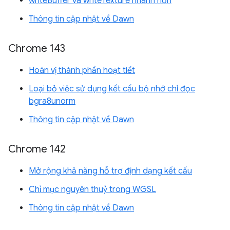
writeBuffer và writeTexture nhanh hơn
Thông tin cập nhật về Dawn
Chrome 143
Hoán vị thành phần hoạt tiết
Loại bỏ việc sử dụng kết cấu bộ nhớ chỉ đọc
bgra8unorm
Thông tin cập nhật về Dawn
Chrome 142
Mở rộng khả năng hỗ trợ định dạng kết cấu
Chỉ mục nguyên thuỷ trong WGSL
Thông tin cập nhật về Dawn