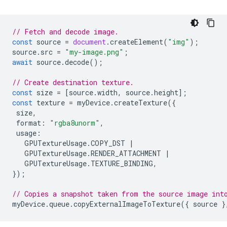
// Fetch and decode image.
const
source
=
document
.
createElement
(
"img"
);
source
.
src
=
"my-image.png"
;
await
source
.
decode
();
// Create destination texture.
const
size
=
[
source
.
width
,
source
.
height
];
const
texture
=
myDevice
.
createTexture
({
size
,
format
:
"rgba8unorm"
,
usage
:
GPUTextureUsage
.
COPY_DST
|
GPUTextureUsage
.
RENDER_ATTACHMENT
|
GPUTextureUsage
.
TEXTURE_BINDING
,
});
// Copies a snapshot taken from the source image int
myDevice
.
queue
.
copyExternalImageToTexture
({
source
}