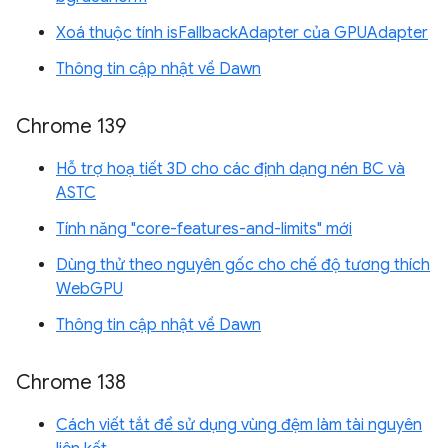
Xoá thuộc tính isFallbackAdapter của GPUAdapter
Thông tin cập nhật về Dawn
Chrome 139
Hỗ trợ hoạ tiết 3D cho các định dạng nén BC và
ASTC
Tính năng "core-features-and-limits" mới
Dùng thử theo nguyên gốc cho chế độ tương thích
WebGPU
Thông tin cập nhật về Dawn
Chrome 138
Cách viết tắt để sử dụng vùng đệm làm tài nguyên