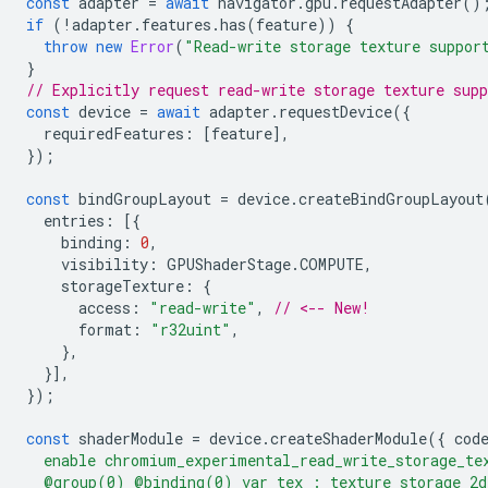
const
adapter
=
await
navigator
.
gpu
.
requestAdapter
()
if
(
!
adapter
.
features
.
has
(
feature
))
{
throw
new
Error
(
"Read-write storage texture suppor
}
// Explicitly request read-write storage texture supp
const
device
=
await
adapter
.
requestDevice
({
requiredFeatures
:
[
feature
],
});
const
bindGroupLayout
=
device
.
createBindGroupLayout
entries
:
[{
binding
:
0
,
visibility
:
GPUShaderStage
.
COMPUTE
,
storageTexture
:
{
access
:
"read-write"
,
// <-- New!
format
:
"r32uint"
,
},
}],
});
const
shaderModule
=
device
.
createShaderModule
({
cod
  enable chromium_experimental_read_write_storage_te
  @group(0) @binding(0) var tex : texture_storage_2d