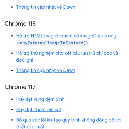
Thông tin cập nhật về Dawn
Chrome 118
Hỗ trợ HTMLImageElement và ImageData trong
copyExternalImageToTexture()
Hỗ trợ thử nghiệm cho kết cấu lưu trữ chỉ đọc và
đọc-ghi
Thông tin cập nhật về Dawn
Chrome 117
Huỷ đặt vùng đệm đỉnh
Huỷ đặt nhóm liên kết
Bỏ qua các lỗi khi tạo quy trình không đồng bộ khi
thiết bị bị mất