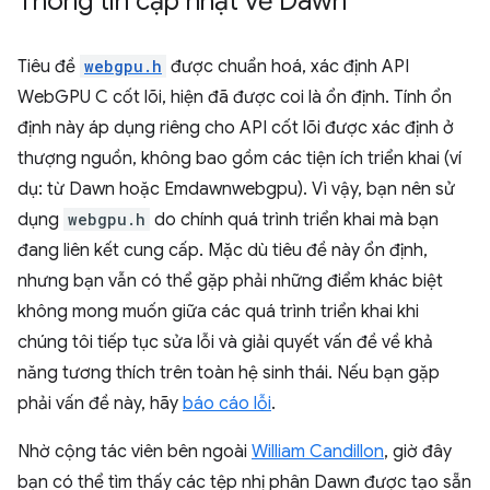
Thông tin cập nhật về Dawn
Tiêu đề
webgpu.h
được chuẩn hoá, xác định API
WebGPU C cốt lõi, hiện đã được coi là ổn định. Tính ổn
định này áp dụng riêng cho API cốt lõi được xác định ở
thượng nguồn, không bao gồm các tiện ích triển khai (ví
dụ: từ Dawn hoặc Emdawnwebgpu). Vì vậy, bạn nên sử
dụng
webgpu.h
do chính quá trình triển khai mà bạn
đang liên kết cung cấp. Mặc dù tiêu đề này ổn định,
nhưng bạn vẫn có thể gặp phải những điểm khác biệt
không mong muốn giữa các quá trình triển khai khi
chúng tôi tiếp tục sửa lỗi và giải quyết vấn đề về khả
năng tương thích trên toàn hệ sinh thái. Nếu bạn gặp
phải vấn đề này, hãy
báo cáo lỗi
.
Nhờ cộng tác viên bên ngoài
William Candillon
, giờ đây
bạn có thể tìm thấy các tệp nhị phân Dawn được tạo sẵn