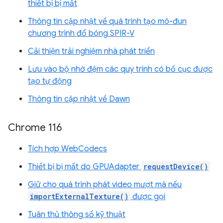
thiết bị bị mất
Thông tin cập nhật về quá trình tạo mô-đun
chương trình đổ bóng SPIR-V
Cải thiện trải nghiệm nhà phát triển
Lưu vào bộ nhớ đệm các quy trình có bố cục được
tạo tự động
Thông tin cập nhật về Dawn
Chrome 116
Tích hợp WebCodecs
Thiết bị bị mất do GPUAdapter
requestDevice()
Giữ cho quá trình phát video mượt mà nếu
importExternalTexture()
được gọi
Tuân thủ thông số kỹ thuật