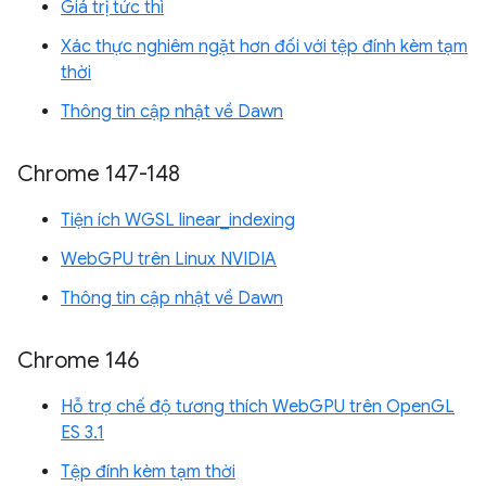
Giá trị tức thì
Xác thực nghiêm ngặt hơn đối với tệp đính kèm tạm
thời
Thông tin cập nhật về Dawn
Chrome 147-148
Tiện ích WGSL linear_indexing
WebGPU trên Linux NVIDIA
Thông tin cập nhật về Dawn
Chrome 146
Hỗ trợ chế độ tương thích WebGPU trên OpenGL
ES 3.1
Tệp đính kèm tạm thời