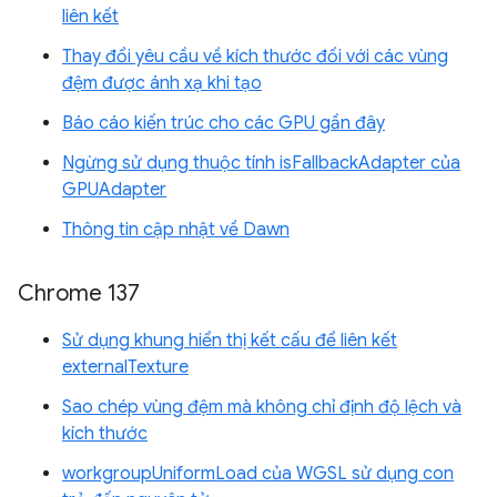
liên kết
Thay đổi yêu cầu về kích thước đối với các vùng
đệm được ánh xạ khi tạo
Báo cáo kiến trúc cho các GPU gần đây
Ngừng sử dụng thuộc tính isFallbackAdapter của
GPUAdapter
Thông tin cập nhật về Dawn
Chrome 137
Sử dụng khung hiển thị kết cấu để liên kết
externalTexture
Sao chép vùng đệm mà không chỉ định độ lệch và
kích thước
workgroupUniformLoad của WGSL sử dụng con