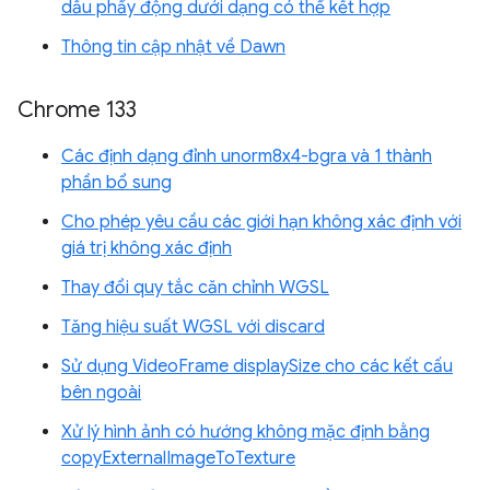
dấu phẩy động dưới dạng có thể kết hợp
Thông tin cập nhật về Dawn
Chrome 133
Các định dạng đỉnh unorm8x4-bgra và 1 thành
phần bổ sung
Cho phép yêu cầu các giới hạn không xác định với
giá trị không xác định
Thay đổi quy tắc căn chỉnh WGSL
Tăng hiệu suất WGSL với discard
Sử dụng VideoFrame displaySize cho các kết cấu
bên ngoài
Xử lý hình ảnh có hướng không mặc định bằng
copyExternalImageToTexture