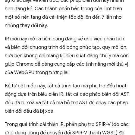
sự khác biệt về kiến trúc, các phép biến đổi này nhanh
hơn đáng kể. Các thành phần bên trong của Tint trên
một số nền tảng đã cải thiện tốc độ lên đến 7 lần nhờ
những thay đổi này.
IR mới này mở ra tiềm năng đáng kể cho việc phân tích
và biến đổi chương trình đổ bóng phức tạp, quy mô lớn,
hứa hẹn không chỉ mang lại hiệu suất đáng chú ý mà còn
giúp Chrome dễ dàng cung cấp các tính năng mới thú vị
của WebGPU trong tương lai.
Kể từ cột mốc này, tất cả trình tạo mã phụ trợ đều hoạt
động dựa trên biểu diễn IR, tất cả các phép biến đổi AST
đều đã bị xoá và tất cả mã hỗ trợ AST để chạy các phép
biến đổi đều đã bị xoá.
Trong quá trình cải thiện IR, phần phụ trợ SPIR-V (do các
ứng dụng dùng để chuyển đổi SPIR-V thành WGSL) đã