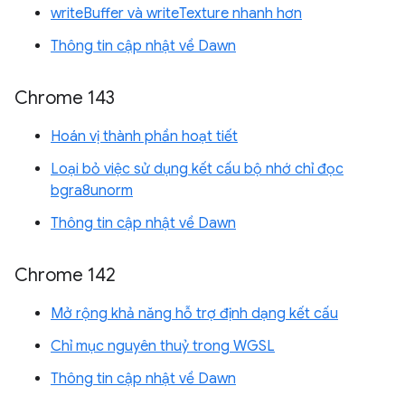
writeBuffer và writeTexture nhanh hơn
Thông tin cập nhật về Dawn
Chrome 143
Hoán vị thành phần hoạt tiết
Loại bỏ việc sử dụng kết cấu bộ nhớ chỉ đọc
bgra8unorm
Thông tin cập nhật về Dawn
Chrome 142
Mở rộng khả năng hỗ trợ định dạng kết cấu
Chỉ mục nguyên thuỷ trong WGSL
Thông tin cập nhật về Dawn