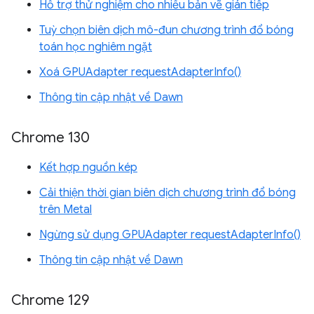
Hỗ trợ thử nghiệm cho nhiều bản vẽ gián tiếp
Tuỳ chọn biên dịch mô-đun chương trình đổ bóng
toán học nghiêm ngặt
Xoá GPUAdapter requestAdapterInfo()
Thông tin cập nhật về Dawn
Chrome 130
Kết hợp nguồn kép
Cải thiện thời gian biên dịch chương trình đổ bóng
trên Metal
Ngừng sử dụng GPUAdapter requestAdapterInfo()
Thông tin cập nhật về Dawn
Chrome 129