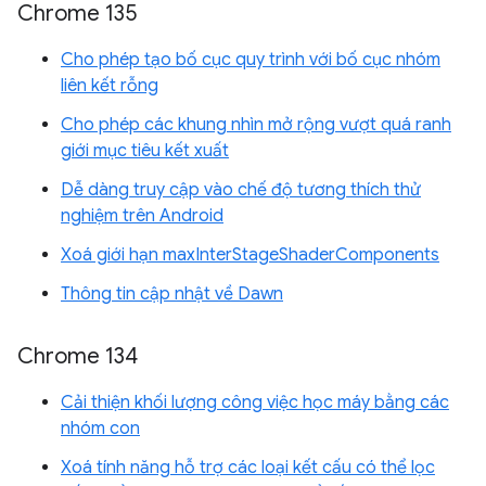
Chrome 135
Cho phép tạo bố cục quy trình với bố cục nhóm
liên kết rỗng
Cho phép các khung nhìn mở rộng vượt quá ranh
giới mục tiêu kết xuất
Dễ dàng truy cập vào chế độ tương thích thử
nghiệm trên Android
Xoá giới hạn maxInterStageShaderComponents
Thông tin cập nhật về Dawn
Chrome 134
Cải thiện khối lượng công việc học máy bằng các
nhóm con
Xoá tính năng hỗ trợ các loại kết cấu có thể lọc