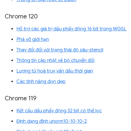
Chrome 120
Hỗ trợ các giá trị dấu phẩy động 16 bit trong WGSL
Phá vỡ giới hạn
Thay đổi đối với trạng thái độ sâu-stencil
Thông tin cập nhật về bộ chuyển đổi
Lượng tử hoá truy vấn dấu thời gian
Các tính năng dọn dẹp
Chrome 119
Kết cấu dấu phẩy động 32 bit có thể lọc
Định dạng đỉnh unorm10-10-10-2