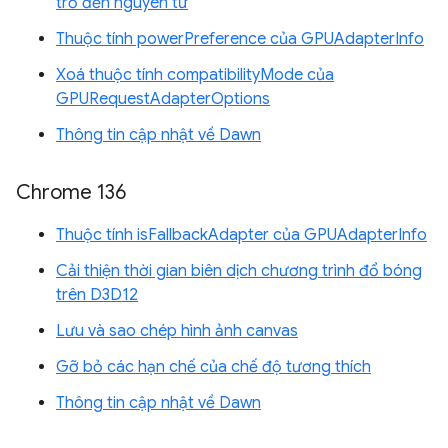
trỏ đến nguyên tử
Thuộc tính powerPreference của GPUAdapterInfo
Xoá thuộc tính compatibilityMode của
GPURequestAdapterOptions
Thông tin cập nhật về Dawn
Chrome 136
Thuộc tính isFallbackAdapter của GPUAdapterInfo
Cải thiện thời gian biên dịch chương trình đổ bóng
trên D3D12
Lưu và sao chép hình ảnh canvas
Gỡ bỏ các hạn chế của chế độ tương thích
Thông tin cập nhật về Dawn