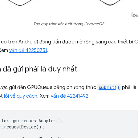
Tạo quy trình kết xuất trong ChromeOS.
đã có trên Android) đang dần được mở rộng sang các thiết 
 Xem
vấn đề 42250751
.
đã gửi phải là duy nhất
ợc gửi đến GPUQueue bằng phương thức
submit()
phải là
ột
lỗi về quy cách
. Xem
vấn đề 42241492
.
ator
.
gpu
.
requestAdapter
();
r
.
requestDevice
();