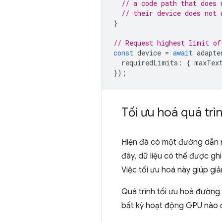
// a code path that does 
// their device does not 
}
// Request highest limit of
const
device
=
await
adapte
requiredLimits
:
{
maxTex
});
Tối ưu hoá quá trì
Hiện đã có một đường dẫn 
đây, dữ liệu có thể được g
Việc tối ưu hoá này giúp giả
Quá trình tối ưu hoá đường
bất kỳ hoạt động GPU nào 