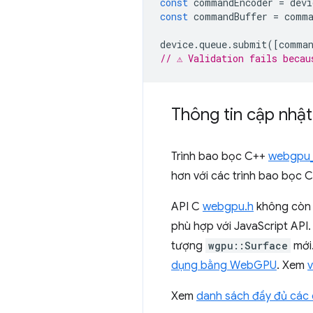
const
commandEncoder
=
devi
const
commandBuffer
=
comma
device
.
queue
.
submit
([
comman
// ⚠️ Validation fails beca
Thông tin cập nhậ
Trình bao bọc C++
webgpu
hơn với các trình bao bọc 
API C
webgpu.h
không còn h
phù hợp với JavaScript API
tượng
wgpu::Surface
mới.
dụng bằng WebGPU
. Xem
Xem
danh sách đầy đủ các