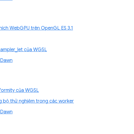
thích WebGPU trên OpenGL ES 3.1
_sampler_let của WGSL
ề Dawn
iformity của WGSL
 bộ thử nghiệm trong các worker
ề Dawn