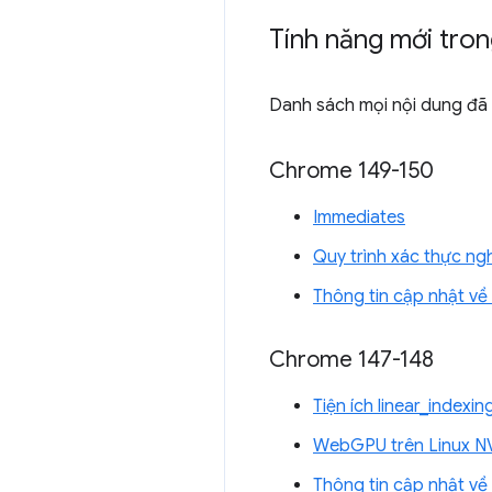
Tính năng mới tro
Danh sách mọi nội dung đã 
Chrome 149-150
Immediates
Quy trình xác thực ng
Thông tin cập nhật v
Chrome 147-148
Tiện ích linear_index
WebGPU trên Linux N
Thông tin cập nhật v