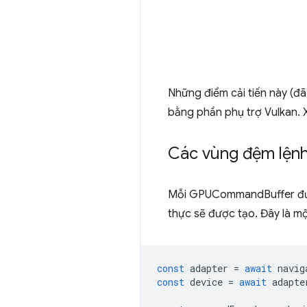
Những điểm cải tiến này (
bằng phần phụ trợ Vulkan.
Các vùng đệm lệnh 
Mỗi GPUCommandBuffer đư
thực sẽ được tạo. Đây là m
const
adapter
=
await
navig
const
device
=
await
adapte