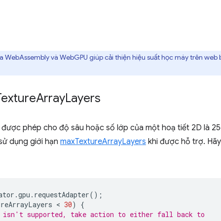
của WebAssembly và WebGPU giúp cải thiện hiệu suất học máy trên we
Texture
Array
Layers
đa được phép cho độ sâu hoặc số lớp của một hoạ tiết 2D là 25
sử dụng giới hạn
maxTextureArrayLayers
khi được hỗ trợ. Hãy
ator
.
gpu
.
requestAdapter
();
ureArrayLayers
 < 
30
)
{
 isn't supported, take action to either fall back to