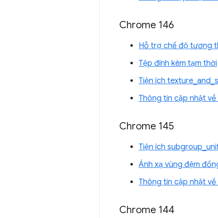
Chrome 146
Hỗ trợ chế độ tương 
Tệp đính kèm tạm thời
Tiện ích texture_and
Thông tin cập nhật v
Chrome 145
Tiện ích subgroup_un
Ánh xạ vùng đệm đồng
Thông tin cập nhật v
Chrome 144