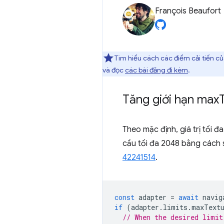
François Beaufort
Tìm hiểu cách các điểm cải tiến 
và đọc
các bài đăng đi kèm
.
Tăng giới hạn max
Theo mặc định, giá trị tối 
cầu tối đa 2048 bằng cách 
42241514
.
const
adapter
=
await
navig
if
(
adapter
.
limits
.
maxText
// When the desired limit