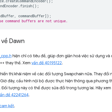
ce
.
createCommandEncoder
();
ndEncoder
.
finish
();
dBuffer
,
commandBuffer
]);
use command buffers are not unique.
t về Dawn
_cpp.h
hiện chỉ có tiêu đề, giúp đơn giản hoá việc sử dụng v
C++ thay thế. Xem
vấn đề 40195122
.
iển thị khái niệm về các đối tượng Swapchain nữa. Thay đổi 
. Giờ đây, cấu hình nội bộ được thực hiện thông qua phương 
 Đối tượng này có thể được sửa đổi trong tương lai. Hãy xem v
vấn đề 42241264
.
 cam kết
.