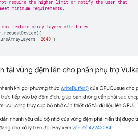
not require the higher limit or notify the user that
meet minimum requirements.
 max texture array layers attributes.
r
.
requestDevice
({
tureArrayLayers
:
2048
}
nh tải vùng đệm lên cho phần phụ trợ Vulk
nhanh khi gọi phương thức
writeBuffer()
của GPUQueue cho ph
hi trực tiếp vào bộ đệm đích, giúp bạn không cần phải sao ch
m lưu lượng truy cập bộ nhớ cần thiết để tải dữ liệu lên GPU.
 dẫn nhanh yêu cầu bộ nhớ của vùng đệm phải hiển thị được 
đang chờ xử lý trên đó. Hãy xem
vấn đề 42242084
.