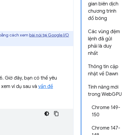
gian biên dịch
chương trình
đổ bóng
Các vùng đệm
b bằng cách xem
bài nói tại Google I/O
lệnh đã gửi
phải là duy
nhất
Thông tin cập
nhật về Dawn
6. Giờ đây, bạn có thể yêu
 xem ví dụ sau và
vấn đề
Tính năng mới
trong WebGPU
Chrome 149-
150
Chrome 147-