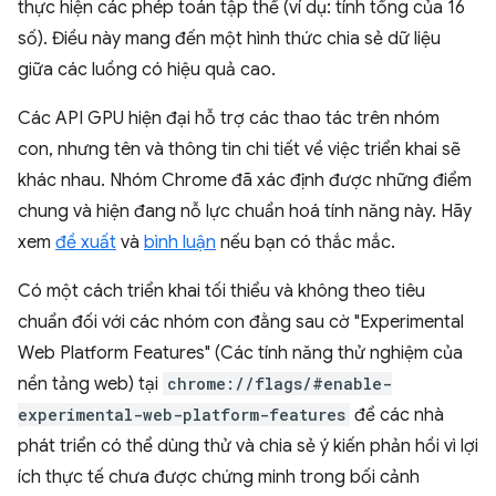
thực hiện các phép toán tập thể (ví dụ: tính tổng của 16
số). Điều này mang đến một hình thức chia sẻ dữ liệu
giữa các luồng có hiệu quả cao.
Các API GPU hiện đại hỗ trợ các thao tác trên nhóm
con, nhưng tên và thông tin chi tiết về việc triển khai sẽ
khác nhau. Nhóm Chrome đã xác định được những điểm
chung và hiện đang nỗ lực chuẩn hoá tính năng này. Hãy
xem
đề xuất
và
bình luận
nếu bạn có thắc mắc.
Có một cách triển khai tối thiểu và không theo tiêu
chuẩn đối với các nhóm con đằng sau cờ "Experimental
Web Platform Features" (Các tính năng thử nghiệm của
nền tảng web) tại
chrome://flags/#enable-
experimental-web-platform-features
để các nhà
phát triển có thể dùng thử và chia sẻ ý kiến phản hồi vì lợi
ích thực tế chưa được chứng minh trong bối cảnh