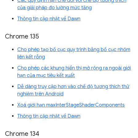
Các quy định hạn chế đối với chế độ tương thích
của giải pháp đo lường mức tăng
Thông tin cập nhật về Dawn
Chrome 135
Cho phép tạo bố cục quy trình bằng bố cục nhóm
liên kết rỗng
Cho phép các khung hiển thị mở rộng ra ngoài giới
hạn của mục tiêu kết xuất
Dễ dàng truy cập hơn vào chế độ tương thích thử
nghiệm trên Android
Xoá giới hạn maxInterStageShaderComponents
Thông tin cập nhật về Dawn
Chrome 134