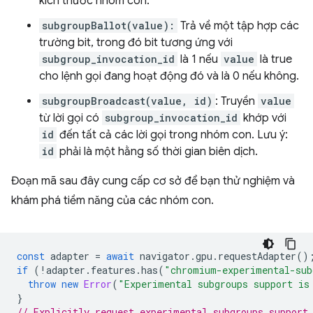
kích thước nhóm con.
subgroupBallot(value):
Trả về một tập hợp các
trường bit, trong đó bit tương ứng với
subgroup_invocation_id
là 1 nếu
value
là true
cho lệnh gọi đang hoạt động đó và là 0 nếu không.
subgroupBroadcast(value, id)
: Truyền
value
từ lời gọi có
subgroup_invocation_id
khớp với
id
đến tất cả các lời gọi trong nhóm con. Lưu ý:
id
phải là một hằng số thời gian biên dịch.
Đoạn mã sau đây cung cấp cơ sở để bạn thử nghiệm và
khám phá tiềm năng của các nhóm con.
const
adapter
=
await
navigator
.
gpu
.
requestAdapter
()
if
(
!
adapter
.
features
.
has
(
"chromium-experimental-sub
throw
new
Error
(
"Experimental subgroups support is
}
// Explicitly request experimental subgroups support