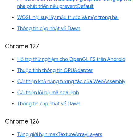
nhà phát triển nếu preventDefault
WGSL nội suy lấy mẫu trước và một trong hai
Thông tin cập nhật về Dawn
Chrome 127
Hỗ trợ thử nghiệm cho OpenGL ES trên Android
Thuộc tính thông tin GPUAdapter
Cải thiện khả năng tương tác của WebAssembly
Cải thiện lỗi bộ mã hoá lệnh
Thông tin cập nhật về Dawn
Chrome 126
Tăng giới hạn maxTextureArrayLayers