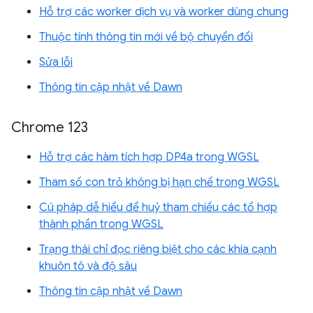
Hỗ trợ các worker dịch vụ và worker dùng chung
Thuộc tính thông tin mới về bộ chuyển đổi
Sửa lỗi
Thông tin cập nhật về Dawn
Chrome 123
Hỗ trợ các hàm tích hợp DP4a trong WGSL
Tham số con trỏ không bị hạn chế trong WGSL
Cú pháp dễ hiểu để huỷ tham chiếu các tổ hợp
thành phần trong WGSL
Trạng thái chỉ đọc riêng biệt cho các khía cạnh
khuôn tô và độ sâu
Thông tin cập nhật về Dawn