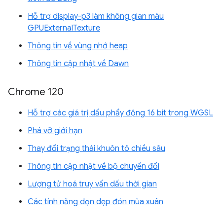
Hỗ trợ display-p3 làm không gian màu
GPUExternalTexture
Thông tin về vùng nhớ heap
Thông tin cập nhật về Dawn
Chrome 120
Hỗ trợ các giá trị dấu phẩy động 16 bit trong WGSL
Phá vỡ giới hạn
Thay đổi trạng thái khuôn tô chiều sâu
Thông tin cập nhật về bộ chuyển đổi
Lượng tử hoá truy vấn dấu thời gian
Các tính năng dọn dẹp đón mùa xuân