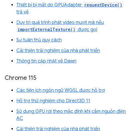
Thiết bị bị mất do GPUAdapter
requestDevice()
trả về
Duy trì quá trình phát video mượt mà nếu
importExternalTexture()
được gọi
Sự tuân thủ quy cách
Cải thiện trải nghiệm của nhà phát triển
Thông tin cập nhật về Dawn
Chrome 115
Các tiện ích ngôn ngữ WGSL được hỗ trợ
Hỗ trợ thử nghiệm cho Direct3D 11
Sử dụng GPU rời theo mặc định khi cắm nguồn điện
AC
Cải thiện trải nghiệm của nhà phát triển