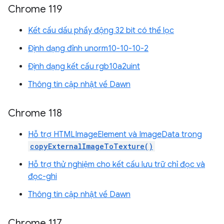
Chrome 119
Kết cấu dấu phẩy động 32 bit có thể lọc
Định dạng đỉnh unorm10-10-10-2
Định dạng kết cấu rgb10a2uint
Thông tin cập nhật về Dawn
Chrome 118
Hỗ trợ HTMLImageElement và ImageData trong
copyExternalImageToTexture()
Hỗ trợ thử nghiệm cho kết cấu lưu trữ chỉ đọc và
đọc-ghi
Thông tin cập nhật về Dawn
Chrome 117