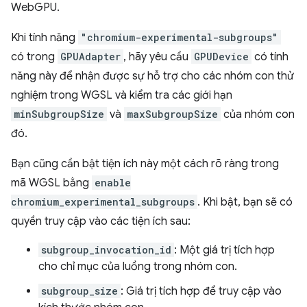
WebGPU.
Khi tính năng
"chromium-experimental-subgroups"
có trong
GPUAdapter
, hãy yêu cầu
GPUDevice
có tính
năng này để nhận được sự hỗ trợ cho các nhóm con thử
nghiệm trong WGSL và kiểm tra các giới hạn
minSubgroupSize
và
maxSubgroupSize
của nhóm con
đó.
Bạn cũng cần bật tiện ích này một cách rõ ràng trong
mã WGSL bằng
enable
chromium_experimental_subgroups
. Khi bật, bạn sẽ có
quyền truy cập vào các tiện ích sau:
subgroup_invocation_id
: Một giá trị tích hợp
cho chỉ mục của luồng trong nhóm con.
subgroup_size
: Giá trị tích hợp để truy cập vào