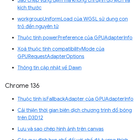
Sao chép vùng đệm mà không chỉ định độ lệch và
kích thước
workgroupUniformLoad của WGSL sử dụng con
trỏ đến nguyên tử
Thuộc tính powerPreference của GPUAdapterInfo
Xoá thuộc tính compatibilityMode của
GPURequestAdapterOptions
Thông tin cập nhật về Dawn
Chrome 136
Thuộc tính isFallbackAdapter của GPUAdapterInfo
Cải thiện thời gian biên dịch chương trình đổ bóng
trên D3D12
Lưu và sao chép hình ảnh trên canvas