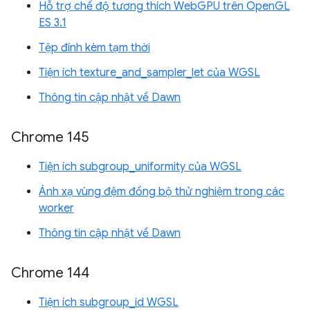
Hỗ trợ chế độ tương thích WebGPU trên OpenGL
ES 3.1
Tệp đính kèm tạm thời
Tiện ích texture_and_sampler_let của WGSL
Thông tin cập nhật về Dawn
Chrome 145
Tiện ích subgroup_uniformity của WGSL
Ánh xạ vùng đệm đồng bộ thử nghiệm trong các
worker
Thông tin cập nhật về Dawn
Chrome 144
Tiện ích subgroup_id WGSL