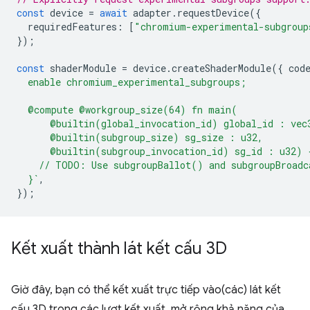
const
device
=
await
adapter
.
requestDevice
({
requiredFeatures
:
[
"chromium-experimental-subgroup
});
const
shaderModule
=
device
.
createShaderModule
({
cod
  enable chromium_experimental_subgroups;
  @compute @workgroup_size(64) fn main(
      @builtin(global_invocation_id) global_id : vec
      @builtin(subgroup_size) sg_size : u32,
      @builtin(subgroup_invocation_id) sg_id : u32) 
    // TODO: Use subgroupBallot() and subgroupBroadc
  }`
,
});
Kết xuất thành lát kết cấu 3D
Giờ đây, bạn có thể kết xuất trực tiếp vào(các) lát kết
cấu 3D trong các lượt kết xuất, mở rộng khả năng của