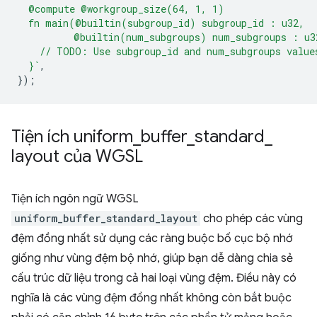
  @compute @workgroup_size(64, 1, 1)
  fn main(@builtin(subgroup_id) subgroup_id : u32,
          @builtin(num_subgroups) num_subgroups : u3
    // TODO: Use subgroup_id and num_subgroups value
  }`
,
});
Tiện ích uniform
_
buffer
_
standard
_
layout của WGSL
Tiện ích ngôn ngữ WGSL
uniform_buffer_standard_layout
cho phép các vùng
đệm đồng nhất sử dụng các ràng buộc bố cục bộ nhớ
giống như vùng đệm bộ nhớ, giúp bạn dễ dàng chia sẻ
cấu trúc dữ liệu trong cả hai loại vùng đệm. Điều này có
nghĩa là các vùng đệm đồng nhất không còn bắt buộc