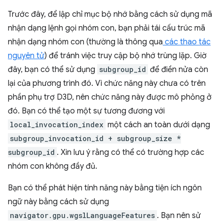
Trước đây, để lập chỉ mục bộ nhớ bằng cách sử dụng mã
nhận dạng lệnh gọi nhóm con, bạn phải tái cấu trúc mã
nhận dạng nhóm con (thường là thông qua
các thao tác
nguyên tử
) để tránh việc truy cập bộ nhớ trùng lặp. Giờ
đây, bạn có thể sử dụng
subgroup_id
để điền nửa còn
lại của phương trình đó. Vì chức năng này chưa có trên
phần phụ trợ D3D, nên chức năng này được mô phỏng ở
đó. Bạn có thể tạo một sự tương đương với
local_invocation_index
một cách an toàn dưới dạng
subgroup_invocation_id + subgroup_size *
subgroup_id
. Xin lưu ý rằng có thể có trường hợp các
nhóm con không đầy đủ.
Bạn có thể phát hiện tính năng này bằng tiện ích ngôn
ngữ này bằng cách sử dụng
navigator.gpu.wgslLanguageFeatures
. Bạn nên sử