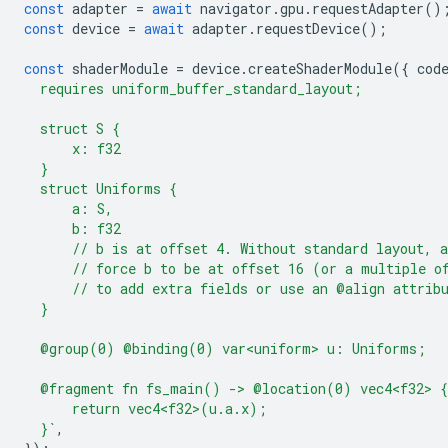
const
adapter
=
await
navigator
.
gpu
.
requestAdapter
()
const
device
=
await
adapter
.
requestDevice
();
const
shaderModule
=
device
.
createShaderModule
({
cod
  requires uniform_buffer_standard_layout;
  struct S {
      x: f32
  }
  struct Uniforms {
      a: S,
      b: f32
      // b is at offset 4. Without standard layout, 
      // force b to be at offset 16 (or a multiple o
      // to add extra fields or use an @align attrib
  }
  @group(0) @binding(0) var<uniform> u: Uniforms;
  @fragment fn fs_main() -> @location(0) vec4<f32> {
      return vec4<f32>(u.a.x);
  }`
,