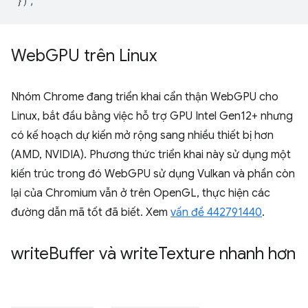
});
Web
GPU trên Linux
Nhóm Chrome đang triển khai cẩn thận WebGPU cho
Linux, bắt đầu bằng việc hỗ trợ GPU Intel Gen12+ nhưng
có kế hoạch dự kiến mở rộng sang nhiều thiết bị hơn
(AMD, NVIDIA). Phương thức triển khai này sử dụng một
kiến trúc trong đó WebGPU sử dụng Vulkan và phần còn
lại của Chromium vẫn ở trên OpenGL, thực hiện các
đường dẫn mã tốt đã biết. Xem
vấn đề 442791440
.
write
Buffer và write
Texture nhanh hơn