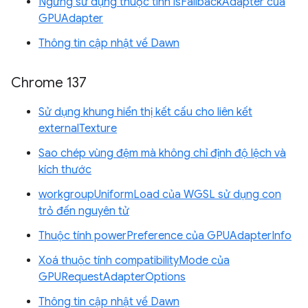
Ngừng sử dụng thuộc tính isFallbackAdapter của
GPUAdapter
Thông tin cập nhật về Dawn
Chrome 137
Sử dụng khung hiển thị kết cấu cho liên kết
externalTexture
Sao chép vùng đệm mà không chỉ định độ lệch và
kích thước
workgroupUniformLoad của WGSL sử dụng con
trỏ đến nguyên tử
Thuộc tính powerPreference của GPUAdapterInfo
Xoá thuộc tính compatibilityMode của
GPURequestAdapterOptions
Thông tin cập nhật về Dawn