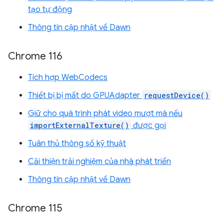
tạo tự động
Thông tin cập nhật về Dawn
Chrome 116
Tích hợp WebCodecs
Thiết bị bị mất do GPUAdapter
requestDevice()
Giữ cho quá trình phát video mượt mà nếu
importExternalTexture()
được gọi
Tuân thủ thông số kỹ thuật
Cải thiện trải nghiệm của nhà phát triển
Thông tin cập nhật về Dawn
Chrome 115