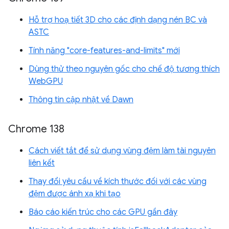
Hỗ trợ hoạ tiết 3D cho các định dạng nén BC và
ASTC
Tính năng "core-features-and-limits" mới
Dùng thử theo nguyên gốc cho chế độ tương thích
WebGPU
Thông tin cập nhật về Dawn
Chrome 138
Cách viết tắt để sử dụng vùng đệm làm tài nguyên
liên kết
Thay đổi yêu cầu về kích thước đối với các vùng
đệm được ánh xạ khi tạo
Báo cáo kiến trúc cho các GPU gần đây