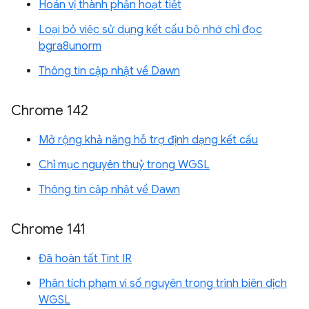
Hoán vị thành phần hoạt tiết
Loại bỏ việc sử dụng kết cấu bộ nhớ chỉ đọc
bgra8unorm
Thông tin cập nhật về Dawn
Chrome 142
Mở rộng khả năng hỗ trợ định dạng kết cấu
Chỉ mục nguyên thuỷ trong WGSL
Thông tin cập nhật về Dawn
Chrome 141
Đã hoàn tất Tint IR
Phân tích phạm vi số nguyên trong trình biên dịch
WGSL