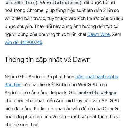
writeBuffer()
và
writeTexture()
đã được tối ưu
hoá trong Chrome, giúp tăng hiệu suất lên đến 2 lần so
với phiên bản trước, tuỳ thuộc vào kích thước của dữ liệu
được chuyển. Thay đổi này cũng ảnh hưởng đến tất cả
người dùng của phương thức triển khai
Dawn Wire
. Xem
vấn đề 441900745
.
Thông tin cập nhật về Dawn
Nhóm GPU Android đã phát hành
bản phát hành alpha
đầu tiên
của các liên kết Kotlin cho WebGPU trên
Android có sẵn bằng Jetpack. Gói
androidx.webgpu
cho phép nhà phát triển Android truy cập vào API GPU
hiện đại bằng Kotlin, bỏ qua các vấn đề cũ của OpenGL
hoặc độ phức tạp của Vulkan – một sự phát triển thú vị
cho hệ sinh thái!