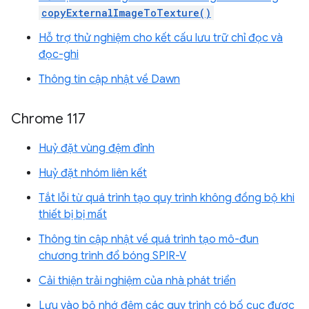
copyExternalImageToTexture()
Hỗ trợ thử nghiệm cho kết cấu lưu trữ chỉ đọc và
đọc-ghi
Thông tin cập nhật về Dawn
Chrome 117
Huỷ đặt vùng đệm đỉnh
Huỷ đặt nhóm liên kết
Tắt lỗi từ quá trình tạo quy trình không đồng bộ khi
thiết bị bị mất
Thông tin cập nhật về quá trình tạo mô-đun
chương trình đổ bóng SPIR-V
Cải thiện trải nghiệm của nhà phát triển
Lưu vào bộ nhớ đệm các quy trình có bố cục được