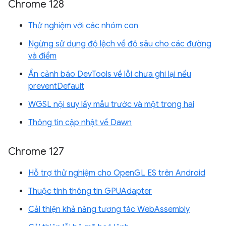
Chrome 128
Thử nghiệm với các nhóm con
Ngừng sử dụng độ lệch về độ sâu cho các đường
và điểm
Ẩn cảnh báo DevTools về lỗi chưa ghi lại nếu
preventDefault
WGSL nội suy lấy mẫu trước và một trong hai
Thông tin cập nhật về Dawn
Chrome 127
Hỗ trợ thử nghiệm cho OpenGL ES trên Android
Thuộc tính thông tin GPUAdapter
Cải thiện khả năng tương tác WebAssembly