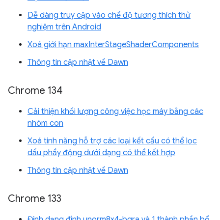
Dễ dàng truy cập vào chế độ tương thích thử
nghiệm trên Android
Xoá giới hạn maxInterStageShaderComponents
Thông tin cập nhật về Dawn
Chrome 134
Cải thiện khối lượng công việc học máy bằng các
nhóm con
Xoá tính năng hỗ trợ các loại kết cấu có thể lọc
dấu phẩy động dưới dạng có thể kết hợp
Thông tin cập nhật về Dawn
Chrome 133
Định dạng đỉnh unorm8x4-bgra và 1 thành phần bổ