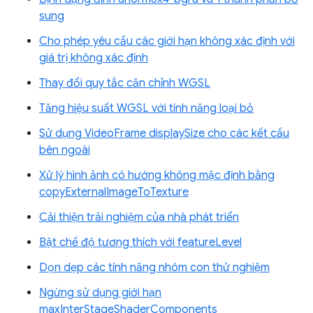
sung
Cho phép yêu cầu các giới hạn không xác định với
giá trị không xác định
Thay đổi quy tắc căn chỉnh WGSL
Tăng hiệu suất WGSL với tính năng loại bỏ
Sử dụng VideoFrame displaySize cho các kết cấu
bên ngoài
Xử lý hình ảnh có hướng không mặc định bằng
copyExternalImageToTexture
Cải thiện trải nghiệm của nhà phát triển
Bật chế độ tương thích với featureLevel
Dọn dẹp các tính năng nhóm con thử nghiệm
Ngừng sử dụng giới hạn
maxInterStageShaderComponents