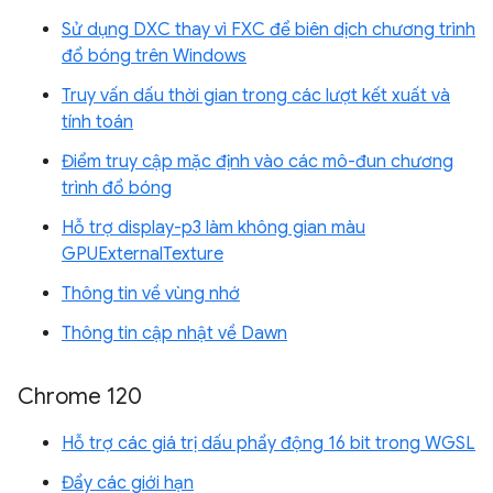
Sử dụng DXC thay vì FXC để biên dịch chương trình
đổ bóng trên Windows
Truy vấn dấu thời gian trong các lượt kết xuất và
tính toán
Điểm truy cập mặc định vào các mô-đun chương
trình đổ bóng
Hỗ trợ display-p3 làm không gian màu
GPUExternalTexture
Thông tin về vùng nhớ
Thông tin cập nhật về Dawn
Chrome 120
Hỗ trợ các giá trị dấu phẩy động 16 bit trong WGSL
Đẩy các giới hạn