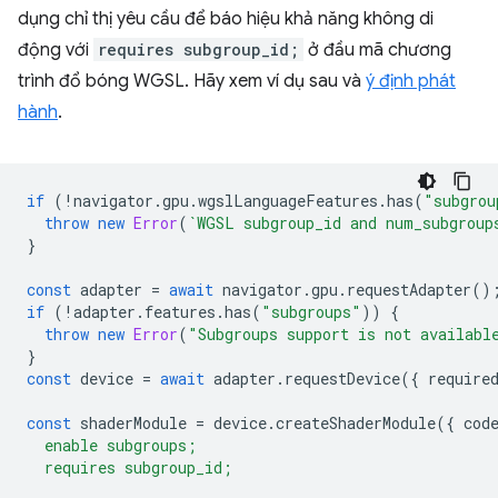
dụng chỉ thị yêu cầu để báo hiệu khả năng không di
động với
requires subgroup_id;
ở đầu mã chương
trình đổ bóng WGSL. Hãy xem ví dụ sau và
ý định phát
hành
.
if
(
!
navigator
.
gpu
.
wgslLanguageFeatures
.
has
(
"subgrou
throw
new
Error
(
`WGSL subgroup_id and num_subgroup
}
const
adapter
=
await
navigator
.
gpu
.
requestAdapter
()
if
(
!
adapter
.
features
.
has
(
"subgroups"
))
{
throw
new
Error
(
"Subgroups support is not availabl
}
const
device
=
await
adapter
.
requestDevice
({
require
const
shaderModule
=
device
.
createShaderModule
({
cod
  enable subgroups;
  requires subgroup_id;