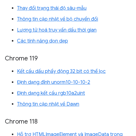
Thay đổi trạng thái độ sâu-mẫu
Thông tin cập nhật về bộ chuyển đổi
Lượng tử hoá truy vấn dấu thời gian
Các tính năng dọn dẹp
Chrome 119
Kết cấu dấu phẩy động 32 bit có thể lọc
Định dạng đỉnh unorm10-10-10-2
Định dạng kết cấu rgb10a2uint
Thông tin cập nhật về Dawn
Chrome 118
Hỗ trợ HTMLImageElement và ImageData trong