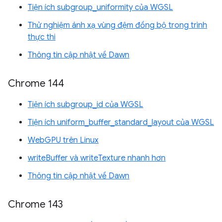
Tiện ích subgroup_uniformity của WGSL
Thử nghiệm ánh xạ vùng đệm đồng bộ trong trình
thực thi
Thông tin cập nhật về Dawn
Chrome 144
Tiện ích subgroup_id của WGSL
Tiện ích uniform_buffer_standard_layout của WGSL
WebGPU trên Linux
writeBuffer và writeTexture nhanh hơn
Thông tin cập nhật về Dawn
Chrome 143