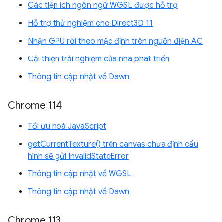
Các tiện ích ngôn ngữ WGSL được hỗ trợ
Hỗ trợ thử nghiệm cho Direct3D 11
Nhận GPU rời theo mặc định trên nguồn điện AC
Cải thiện trải nghiệm của nhà phát triển
Thông tin cập nhật về Dawn
Chrome 114
Tối ưu hoá JavaScript
getCurrentTexture() trên canvas chưa định cấu
hình sẽ gửi InvalidStateError
Thông tin cập nhật về WGSL
Thông tin cập nhật về Dawn
Chrome 113