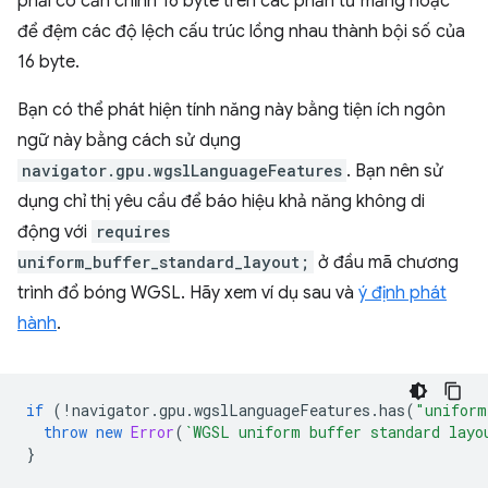
phải có căn chỉnh 16 byte trên các phần tử mảng hoặc
để đệm các độ lệch cấu trúc lồng nhau thành bội số của
16 byte.
Bạn có thể phát hiện tính năng này bằng tiện ích ngôn
ngữ này bằng cách sử dụng
navigator.gpu.wgslLanguageFeatures
. Bạn nên sử
dụng chỉ thị yêu cầu để báo hiệu khả năng không di
động với
requires
uniform_buffer_standard_layout;
ở đầu mã chương
trình đổ bóng WGSL. Hãy xem ví dụ sau và
ý định phát
hành
.
if
(
!
navigator
.
gpu
.
wgslLanguageFeatures
.
has
(
"uniform
throw
new
Error
(
`WGSL uniform buffer standard layo
}