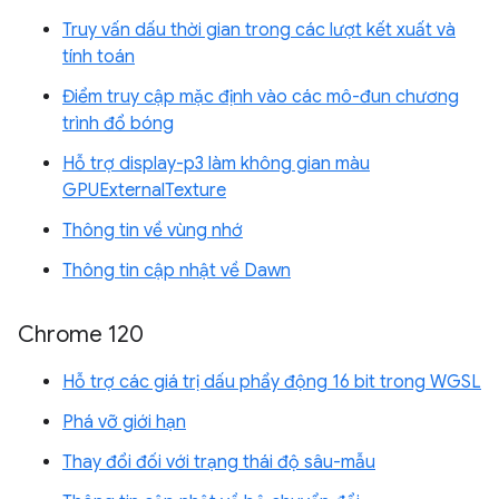
Truy vấn dấu thời gian trong các lượt kết xuất và
tính toán
Điểm truy cập mặc định vào các mô-đun chương
trình đổ bóng
Hỗ trợ display-p3 làm không gian màu
GPUExternalTexture
Thông tin về vùng nhớ
Thông tin cập nhật về Dawn
Chrome 120
Hỗ trợ các giá trị dấu phẩy động 16 bit trong WGSL
Phá vỡ giới hạn
Thay đổi đối với trạng thái độ sâu-mẫu