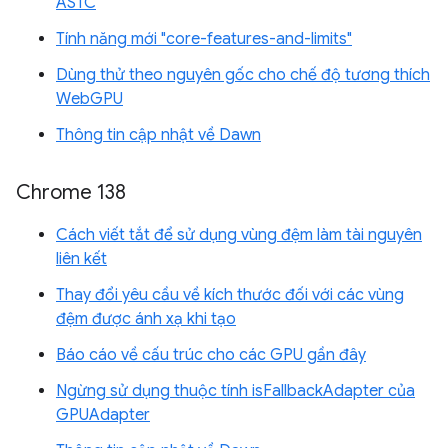
ASTC
Tính năng mới "core-features-and-limits"
Dùng thử theo nguyên gốc cho chế độ tương thích
WebGPU
Thông tin cập nhật về Dawn
Chrome 138
Cách viết tắt để sử dụng vùng đệm làm tài nguyên
liên kết
Thay đổi yêu cầu về kích thước đối với các vùng
đệm được ánh xạ khi tạo
Báo cáo về cấu trúc cho các GPU gần đây
Ngừng sử dụng thuộc tính isFallbackAdapter của
GPUAdapter