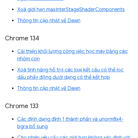
Xoá giới hạn maxInterStageShaderComponents
Thông tin cập nhật về Dawn
Chrome 134
Cải thiện khối lượng công việc học máy bằng các
nhóm con
Xoá tính năng hỗ trợ các loại kết cấu có thể lọc
dấu phẩy động dưới dạng có thể kết hợp
Thông tin cập nhật về Dawn
Chrome 133
Các định dạng đỉnh 1 thành phần và unorm8x4-
bgra bổ sung
Cho phép yêu cầu các giới hạn không xác định với