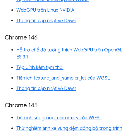
WebGPU trên Linux NVIDIA
Thông tin cập nhật về Dawn
Chrome 146
Hỗ trợ chế độ tương thích WebGPU trên OpenGL
ES 3.1
Tệp đính kèm tạm thời
Tiện ích texture_and_sampler_let của WGSL
Thông tin cập nhật về Dawn
Chrome 145
Tiện ích subgroup_uniformity của WGSL
Thử nghiệm ánh xạ vùng đệm đồng bộ trong trình