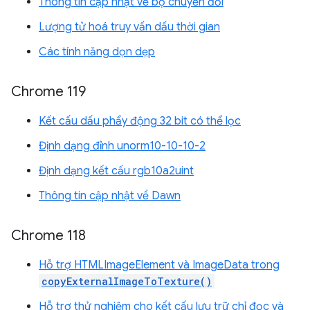
Thông tin cập nhật về bộ chuyển đổi
Lượng tử hoá truy vấn dấu thời gian
Các tính năng dọn dẹp
Chrome 119
Kết cấu dấu phẩy động 32 bit có thể lọc
Định dạng đỉnh unorm10-10-10-2
Định dạng kết cấu rgb10a2uint
Thông tin cập nhật về Dawn
Chrome 118
Hỗ trợ HTMLImageElement và ImageData trong
copyExternalImageToTexture()
Hỗ trợ thử nghiệm cho kết cấu lưu trữ chỉ đọc và