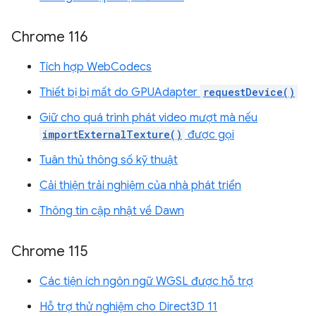
Chrome 116
Tích hợp WebCodecs
Thiết bị bị mất do GPUAdapter
requestDevice()
Giữ cho quá trình phát video mượt mà nếu
importExternalTexture()
được gọi
Tuân thủ thông số kỹ thuật
Cải thiện trải nghiệm của nhà phát triển
Thông tin cập nhật về Dawn
Chrome 115
Các tiện ích ngôn ngữ WGSL được hỗ trợ
Hỗ trợ thử nghiệm cho Direct3D 11