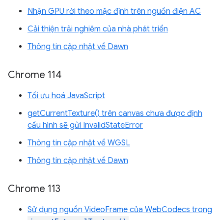
Nhận GPU rời theo mặc định trên nguồn điện AC
Cải thiện trải nghiệm của nhà phát triển
Thông tin cập nhật về Dawn
Chrome 114
Tối ưu hoá JavaScript
getCurrentTexture() trên canvas chưa được định
cấu hình sẽ gửi InvalidStateError
Thông tin cập nhật về WGSL
Thông tin cập nhật về Dawn
Chrome 113
Sử dụng nguồn VideoFrame của WebCodecs trong