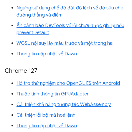
Ngừng sử dụng chế độ đặt độ lệch về độ sâu cho
đường thẳng và điểm
Ẩn cảnh báo DevTools về lỗi chưa được ghi lại nếu
preventDefault
WGSL nội suy lấy mẫu trước và một trong hai
Thông tin cập nhật về Dawn
Chrome 127
Hỗ trợ thử nghiệm cho OpenGL ES trên Android
Thuộc tính thông tin GPUAdapter
Cải thiện khả năng tương tác WebAssembly
Cải thiện lỗi bộ mã hoá lệnh
Thông tin cập nhật về Dawn