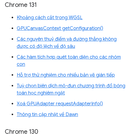
Chrome 131
Khoảng cách cắt trong WGSL
GPUCanvasContext getConfiguration()
Các nguyên thuỷ điểm và đường thẳng không
được có độ lệch về độ sâu
Các hàm tích hợp quét toàn diện cho các nhóm
con
Hỗ trợ thử nghiệm cho nhiều bản vẽ gián tiếp
Tuỳ chọn biên dịch mô-đun chương trình đổ bóng
toán học nghiêm ngặt
Xoá GPUAdapter requestAdapterInfo()
Thông tin cập nhật về Dawn
Chrome 130