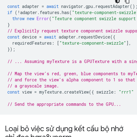
const
adapter
=
await
navigator
.
gpu
.
requestAdapter
()
if
(
!
adapter
.
features
.
has
(
"texture-component-swizzle
throw
new
Error
(
"Texture component swizzle support
}
// Explicitly request texture component swizzle supp
const
device
=
await
adapter
.
requestDevice
({
requiredFeatures
:
[
"texture-component-swizzle"
],
});
// ... Assuming myTexture is a GPUTexture with a sin
// Map the view's red, green, blue components to myT
// and force the view's alpha component to 1 so that
// a grayscale image.
const
view
=
myTexture
.
createView
({
swizzle
:
"rrr1"
// Send the appropriate commands to the GPU...
Loại bỏ việc sử dụng kết cấu bộ nhớ