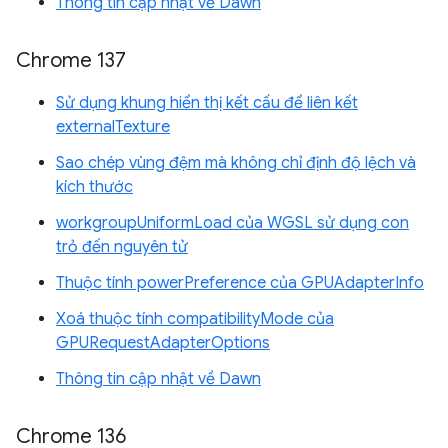
Thông tin cập nhật về Dawn
Chrome 137
Sử dụng khung hiển thị kết cấu để liên kết
externalTexture
Sao chép vùng đệm mà không chỉ định độ lệch và
kích thước
workgroupUniformLoad của WGSL sử dụng con
trỏ đến nguyên tử
Thuộc tính powerPreference của GPUAdapterInfo
Xoá thuộc tính compatibilityMode của
GPURequestAdapterOptions
Thông tin cập nhật về Dawn
Chrome 136