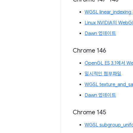
WGSL linear_index
Linux NVIDIA의 WebG
Dawn 업데이트
Chrome 146
OpenGL ES 3.1에서 
일시적인 첨부파일
WGSL texture_and_
Dawn 업데이트
Chrome 145
WGSL subgroup_uni