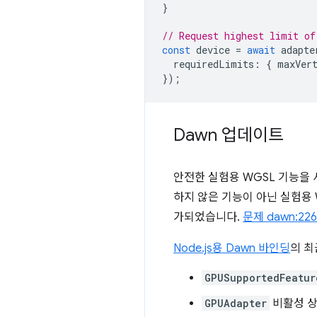
}
// Request highest limit of
const
device
=
await
adapte
requiredLimits
:
{
maxVer
});
Dawn 업데이트
안전한 실험용 WGSL 기능을 사
하지 않은 기능이 아닌 실험용
가되었습니다.
문제 dawn:22
Node.js용 Dawn 바인딩
의 최
GPUSupportedFeatur
GPUAdapter
비활성 상