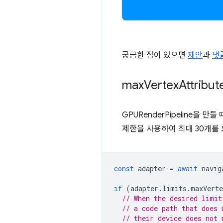
궁금한 점이 있으면
제안
과
댓
max
Vertex
Attrib
GPURenderPipeline을
제한을 사용하여 최대 30개를
const
adapter
=
await
navig
if
(
adapter
.
limits
.
maxVerte
// When the desired limit
// a code path that does 
// their device does not 