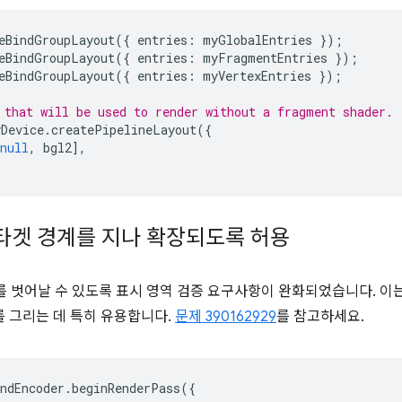
eBindGroupLayout
({
entries
:
myGlobalEntries
});
eBindGroupLayout
({
entries
:
myFragmentEntries
});
eBindGroupLayout
({
entries
:
myVertexEntries
});
 that will be used to render without a fragment shader.
yDevice
.
createPipelineLayout
({
null
,
bgl2
],
타겟 경계를 지나 확장되도록 허용
를 벗어날 수 있도록 표시 영역 검증 요구사항이 완화되었습니다. 이는
소를 그리는 데 특히 유용합니다.
문제 390162929
를 참고하세요.
ndEncoder
.
beginRenderPass
({