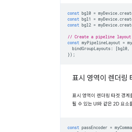
const
bgl0
=
myDevice
.
creat
const
bgl1
=
myDevice
.
creat
const
bgl2
=
myDevice
.
creat
// Create a pipeline layout
const
myPipelineLayout
=
m
bindGroupLayouts
:
[
bgl0
,
});
표시 영역이 렌더링 
표시 영역이 렌더링 타겟 경계
될 수 있는 UI와 같은 2D 요
const
passEncoder
=
myComma