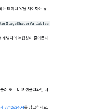
달되는 데이터 양을 제어하는 유
terStageShaderVariables
고 개발자의 복잡성이 줄어듭니
샘플러 또는 비교 샘플러와만 사
제 374263404
를 참고하세요.