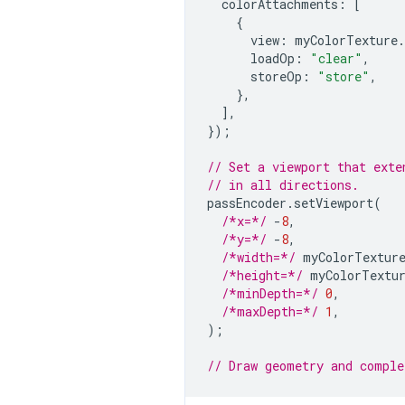
colorAttachments
:
[
{
view
:
myColorTexture
.
loadOp
:
"clear"
,
storeOp
:
"store"
,
},
],
});
// Set a viewport that exte
// in all directions.
passEncoder
.
setViewport
(
/*x=*/
-
8
,
/*y=*/
-
8
,
/*width=*/
myColorTextur
/*height=*/
myColorTextu
/*minDepth=*/
0
,
/*maxDepth=*/
1
,
);
// Draw geometry and comple