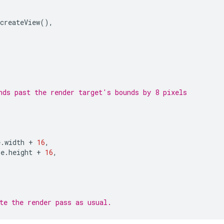
createView
(),
nds past the render target's bounds by 8 pixels
e
.
width
+
16
,
re
.
height
+
16
,
te the render pass as usual.