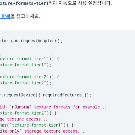
xture-formats-tier1"
이 자동으로 사용 설정됩니다.
s 항목
을 참고하세요.
ator
.
gpu
.
requestAdapter
();
;
exture-format-tier1"
))
{
xture-format-tier1"
);
exture-format-tier2"
))
{
xture-format-tier2"
);
r
.
requestDevice
({
requiredFeatures
});
ith "r8unorm" texture formats for example...
xture-format-tier2"
))
{
ge texture access...
has
(
"texture-format-tier1"
))
{
ite-only" storage texture access...