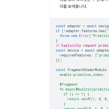
더를 보여줍니다.
const
adapter
=
await
navig
if
(
!
adapter
.
features
.
has
(
throw
new
Error
(
"Primitiv
}
// Explicitly request primi
const
device
=
await
adapte
requiredFeatures
:
[
"prim
});
const
fragmentShaderModule
  enable primitive_index;
  @fragment
  fn main(@builtin(primiti
    if (i == 1) {
      return vec4f(1, 0, 0,
    }
    return vec4f(0, 1, 0, 1