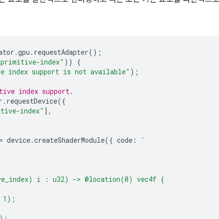
ator
.
gpu
.
requestAdapter
();
"primitive-index"
))
{
e index support is not available"
);
tive index support.
r
.
requestDevice
({
itive-index"
],
=
device
.
createShaderModule
({
code
:
`
ve_index) i : u32) -> @location(0) vec4f {
 1);
);