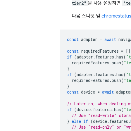
tier2"
을 사용 설정하면
"te
다음 스니펫 및
chromestatu
const
adapter
=
await
navig
const
requiredFeatures
=
[]
if
(
adapter
.
features
.
has
(
"t
requiredFeatures
.
push
(
"te
}
if
(
adapter
.
features
.
has
(
"t
requiredFeatures
.
push
(
"te
}
const
device
=
await
adapte
// Later on, when dealing w
if
(
device
.
features
.
has
(
"te
// Use "read-write" stora
}
else
if
(
device
.
features
.
// Use "read-only" or "wr