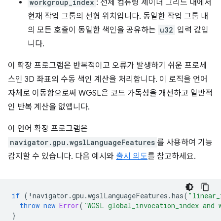
workgroup_index
: 전체 컴퓨팅 셰이더 그리드 내에서
현재 작업 그룹의 선형 위치입니다. 동일한 작업 그룹 내
의 모든 호출이 동일한 색인을 공유하는
u32
입력 값입
니다.
이 확장 프로그램은 반복적이고 오류가 발생하기 쉬운 프로세
스인 3D 좌표의 수동 색인 계산을 처리합니다. 이 로직을 언어
자체로 이동함으로써 WGSL은 코드 가독성을 개선하고 일반적
인 반복 계산을 없앱니다.
이 언어 확장 프로그램은
navigator.gpu.wgslLanguageFeatures
를 사용하여 기능
감지할 수 있습니다. 다음 예시와
출시 의도
를 참고하세요.
if
(
!
navigator
.
gpu
.
wgslLanguageFeatures
.
has
(
"linear_
throw
new
Error
(
`WGSL global_invocation_index and 
}