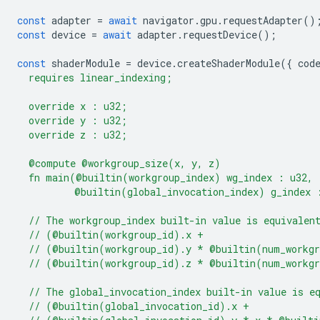
const
adapter
=
await
navigator
.
gpu
.
requestAdapter
()
const
device
=
await
adapter
.
requestDevice
();
const
shaderModule
=
device
.
createShaderModule
({
cod
  requires linear_indexing;
  override x : u32;
  override y : u32;
  override z : u32;
  @compute @workgroup_size(x, y, z)
  fn main(@builtin(workgroup_index) wg_index : u32,
          @builtin(global_invocation_index) g_index 
  // The workgroup_index built-in value is equivalen
  // (@builtin(workgroup_id).x +
  // (@builtin(workgroup_id).y * @builtin(num_workg
  // (@builtin(workgroup_id).z * @builtin(num_workg
  // The global_invocation_index built-in value is e
  // (@builtin(global_invocation_id).x +