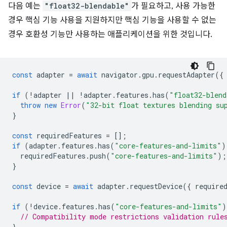
다음 예는
"float32-blendable"
가 필요하고, 사용 가능한
경우 핵심 기능 사용을 지원하지만 핵심 기능을 사용할 수 없는
경우 호환성 기능만 사용하는 애플리케이션을 위한 것입니다.
const
adapter
=
await
navigator
.
gpu
.
requestAdapter
({
if
(
!
adapter
||
!
adapter
.
features
.
has
(
"float32-blend
throw
new
Error
(
"32-bit float textures blending su
}
const
requiredFeatures
=
[];
if
(
adapter
.
features
.
has
(
"core-features-and-limits"
)
requiredFeatures
.
push
(
"core-features-and-limits"
);
}
const
device
=
await
adapter
.
requestDevice
({
require
if
(
!
device
.
features
.
has
(
"core-features-and-limits"
)
// Compatibility mode restrictions validation rule
}