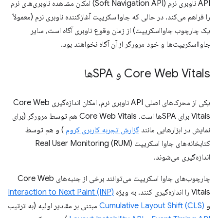
API ناوبری نرم (Soft Navigation API) امکان مشاهده ناوبری‌های نرم
را فراهم می‌کند. در حالی که جاوااسکریپت آغازکننده ناوبری نرم (معمولاً
یک چارچوب جاوااسکریپت) از زمان وقوع ناوبری آگاه است، سایر
جاوااسکریپت‌ها و خود مرورگر از آن آگاه نخواهند بود.
Core Web Vitals و SPAها
یکی از محرک‌های اصلی API ناوبری نرم، امکان اندازه‌گیری Core Web
Vitals برای SPAها است. Core Web Vitals هم توسط مرورگر (برای
نمایش در ابزارهایی مانند
گزارش تجربه کاربری کروم
) و هم توسط
کتابخانه‌های جاوا اسکریپت Real User Monitoring (RUM)
اندازه‌گیری می‌شوند.
چارچوب‌های جاوا اسکریپت می‌توانند برخی از جنبه‌های Core Web
Vitals را اندازه‌گیری کنند. به ویژه
Interaction to Next Paint (INP)
و
Cumulative Layout Shift (CLS)
مبتنی بر مقادیر اولیه (به ترتیب