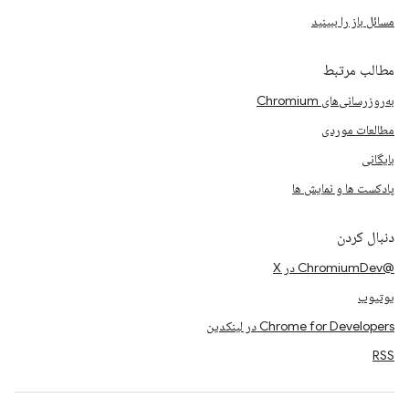
مسائل باز را ببینید
مطالب مرتبط
به‌روزرسانی‌های Chromium
مطالعات موردی
بایگانی
پادکست ها و نمایش ها
دنبال کردن
@ChromiumDev در X
یوتیوب
Chrome for Developers در لینکدین
RSS