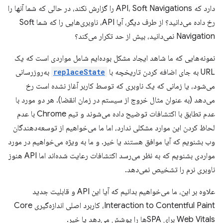
دارد که API، Soft Navigations را گزارش نکند، در حالی که شما آنها را
رخ داده می‌دانید؟ از طرف دیگر، آیا API، ناوبری‌هایی را که شما Soft
Navigation نمی‌دانید، بیش از حد تکرار می‌کند؟
نمونه‌هایی که ما شاهد ایجاد مشکل بوده‌ایم شامل مواردی است که یک
URL به جای اضافه کردن تاریخچه با
replaceState
به‌روزرسانی
می‌شود، یا زمانی که یک ناوبری که توسط کاربر آغاز نشده است رخ
می‌دهد (به عنوان مثال خروج از سیستم در زمان انقضا). هر دو مورد با
عدم تطابق با اکتشافات توضیح داده می‌شوند و تیم Chrome با عدم
لحاظ کردن این موارد مشکلی ندارد، اما ما می‌خواهیم از توسعه‌دهندگان
وب بشنویم که آیا موافق هستند یا خیر. و ما به ویژه می‌خواهیم در مورد
مواردی بشنویم که به نظر می‌رسد اکتشافات رعایت شده‌اند اما API هنوز
ناوبری نرم را تشخیص نمی‌دهد.
علاوه بر این، ما می‌خواهیم بدانیم که آیا این API و قابلیت جدید
Interaction to Contentful Paint، کاربرد اصلی اندازه‌گیری Core
Web Vitals برای SPAها را پوشش می‌دهد یا خیر.