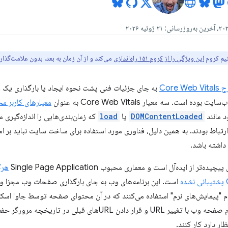
یم کروم
این ویژگی را از کروم ۱۵۱ راه‌اندازی
می‌کند و از آن زمان به بعد، بدون علامت‌گذا
Core Web V
به جای جزئیات فنی پشت نحوه ایجاد یا بارگذاری یک وب
ده است. سه معیار Core Web Vitals به عنوان
معیارهای کاربر م
 مانند
DOMContentLoaded
یا
load
که زمان‌بندی‌هایی را اندازه‌گیری 
رتباط بودند. به همین دلیل، فناوری مورد استفاده برای ساخت سایت نباید بر ام
داشته باشد.
ر از ایده‌آل است و معماری محبوب Single Page Application
هرگ
است. این برنامه‌های وب به جای بارگذاری صفحات وب مجزا و ج
م "پیمایش‌های نرم" استفاده می‌کنند که در آن محتوای صفحه توسط جاوا اسکریپ
توهم معماری مرسوم صفحه وب با تغییر URL و قرار دادن URLها
ار دارد کار کنند.