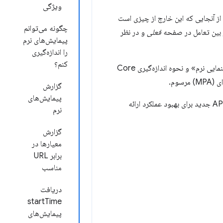
ویژگی
 از آنجایی که این خارج از چیزی است
چگونه می‌توانم
ز بین تعامل در صفحه
فعلی
و در نظر
پیمایش‌های نرم
را اندازه‌گیری
کنم؟
تیم کروم مدتی است که این چالش را در نظر گرفته است و به دنبال استانداردسازی تعریفی از «راهنمایی نرم» و نحوه اندازه‌گیری Core
گزارش
پیمایش‌های
ما بر اساس بازخورد توسعه‌دهندگان، چندین بهبود در این پیشنهاد ایجاد کرده‌ایم و قصد داریم دو API جدید برای بهبود عملکرد ارائه
نرم
گزارش
معیارها در
برابر URL
مناسب
دریافت
startTime
پیمایش‌های