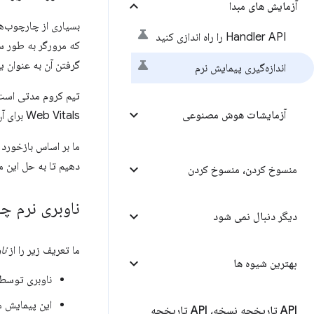
آزمایش های مبدا
بسیاری از چارچوب‌ها
Handler API را راه اندازی کنید
که مرورگر به طور س
گرفتن آن به عنوان
اندازه‌گیری پیمایش نرم
آزمایشات هوش مصنوعی
Web Vitals برای آن است - به روشی مشابه وب‌سایت‌های پیاده‌سازی شده در معماری چند صفحه‌ای (MPA) مرسوم.
دهیم تا به حل این مشکل از 
منسوخ کردن، منسوخ کردن
ناوبری نرم 
دیگر دنبال نمی شود
ما تعریف زیر را از
نا
بهترین شیوه ها
ناوبری توسط 
این پیمایش منجر به تغییر URL 
API تاریخچه نسخه، API تاریخچه