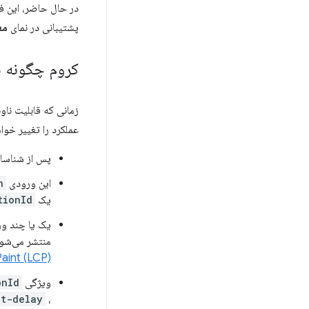
پشتیبانی در نمای
مع
کروم چگونه نا
زمانی که قابلیت نا
عملکرد را تغییر خواه
پس از شناسای
این ورودی
n
یک
tionId
یک یا چند و
منتشر می‌شو
aint (LCP)
ویژگی
onId
ut-delay
،