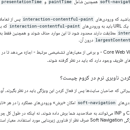
soft-naviga
همچنین شامل
paintTime
و
presentationTime
باشید که ورودی‌های
interaction-contentful-paint
پس از تعاملا
interaction-contentful-paint
که با
inte
مطابقت دارند محدود شود تا این موارد حذف شوند و همچنین فقط به
largestConten
درون آن.
این تغییرات به Core Web Vitals - و برخی از معیارهای تشخیصی مرتبط - اجازه می
ای ظریف وجود دارد که باید در نظر گرفته شوند.
کردن ناوبری نرم در کروم چیست؟
ییراتی که صاحبان سایت‌ها پس از فعال کردن این ویژگی باید در نظر بگیرند، آ
دی‌های
soft-navigation
امکان «برش» ورودی‌های عملکرد را در هر «ناو
معیارهای CLS و INP می‌توانند به صلاحدید شما برش داده شوند، نه اینکه در طول ک
شوند، اما ویژگی Soft Navigation صرف نظر از فناوری زیربنایی مورد استفاده،