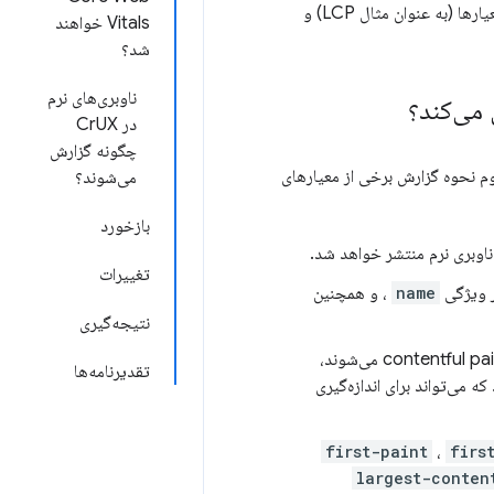
در حال حاضر، این فقط پیمایش نرم و مهرهای زمانی LCP را در نمای ردیابی نشان می‌دهد. سایر معیارها (به عنوان مثال LCP) و
Vitals خواهند
شد؟
ناوبری‌های نرم
 می‌کند؟
در CrUX
چگونه گزارش
م نحوه گزارش برخی از معیارهای
می‌شوند؟
بازخورد
اوبری نرم منتشر خواهد شد.
تغییرات
ر ویژگی
name
، و همچنین
نتیجه‌گیری
پس از تعاملاتی که باعث contentful paint می‌شوند،
تقدیرنامه‌ها
ه می‌تواند برای اندازه‌گیری
first-paint
،
firs
largest-conten