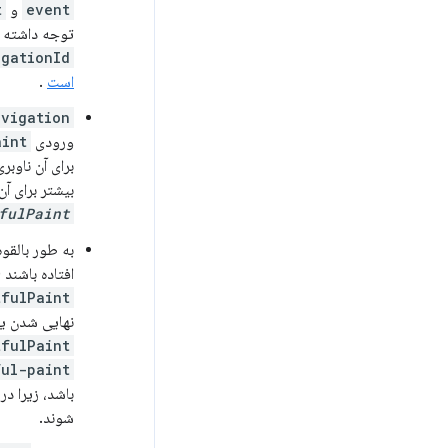
event
و
t
توجه داشته ب
igationId
است
.
avigation
ورودی
aint
برای آن ناوبری استفا
بیشتر برای آن
fulPaint
به طور بالقو
افتاده باشند (اگر به‌روزرسانی URL تا بعد 
ulPaint()
نهایی شدن یک
ulPaint()
ful-paint
باشد، زیرا در
شوند.