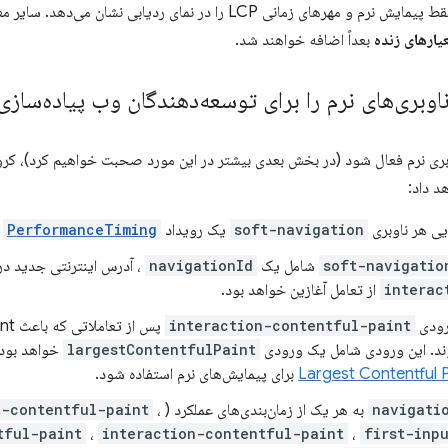
یارهای زنده
بعداً اضافه خواهند شد.
وبری‌های نرم را برای توسعه‌دهندگان وب پیاده‌سازی
وبری نرم فعال شود (در بخش بعدی بیشتر در این مورد صحبت خواهیم کرد)، کرو
د داد:
ی هر ناوبری
soft-navigation
یک رویداد
PerformanceTiming
ن
soft-navigatio
شامل یک
navigationId
، آدرس اینترنتی جدید د
interac
از تعامل آغازین خواهد بود.
رودی
interaction-contentful-paint
ند. این ورودی شامل یک ورودی
largestContentfulPaint
خواهد بود ک
Largest Contentful P
برای پیمایش‌های نرم استفاده شود.
navigati
به هر یک از زمان‌بندی‌های عملکرد (
،
t-contentful-paint
tful-paint
،
interaction-contentful-paint
،
first-inp