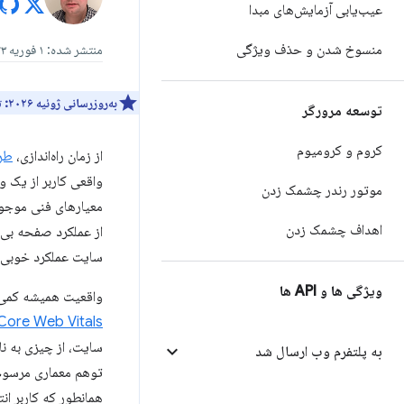
عیب‌یابی آزمایش‌های مبدا
منسوخ شدن و حذف ویژگی
منتشر شده: ۱ فوریه ۲۰۲۳، آخرین به‌روزرسانی: ۲۱ ژوئیه ۲۰۲۶
به‌روزرسانی ژوئیه ۲۰۲۶:
ت
توسعه مرورگر
کروم و کرومیوم
از زمان راه‌اندازی،
طرح itals
واقعی کاربر از یک وب‌سایت بو
موتور رندر چشمک زدن
معیارهای فنی موجود
اهداف چشمک زدن
از عملکرد صفحه بی‌ا
سایت عملکرد خوبی 
ویژگی ها و API ها
واقعیت همیشه کمی پیچیده‌ت
Core Web Vitals پشتیبانی نشده
سایت، از چیزی به نا
به پلتفرم وب ارسال شد
همانطور که کاربر انتظ