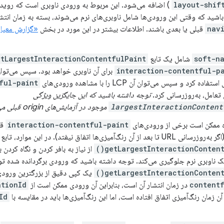
layout-shif
) اضافه می‌شود. این مربوط به ورودی ناوبری است که روید
اشید که وقتی این ورودی‌ها شامل ناوبری‌های نرم می‌شوند، بسته به زمان ان
nav
قبلی یا بعدی باشند. اطلاعات بیشتر در این مورد در بخش
soft-n
شامل یک تابع
tLargestInteractionContentfulPaint()
interaction-contentful-p
ده کرد و سپس می‌توان آن LCP را با مشاهده ورودی‌های
ful-paint
 تعامل، به‌روزرسانی کرد.
توجه داشته باشید که این جایگزین ویژگی
largestInteractionContent
موجود در آزمایش‌های origin قبلی می‌شود.
ه ممکن است برخی از ورودی‌های
interaction-contentful-paint
قب
از آن رنگ‌آمیزی‌ها اتفاق نیفتد). در این موارد، تابع
getLargestInteractionContentf
از نیاز به بافر کردن و نگاه کردن
 ناوبری نرم جلوگیری می‌کند. توجه داشته باشید که ورودی برگردانده شده 
getLargestInteractionContentf
یک کپی دقیق از بزرگترین ورود
content
در زمان انتشار آن است، بنابراین آن ورودی ممکن است از
ationId
 آن زمان رنگ‌آمیزی اتفاق افتاده است، اما این رنگ‌آمیزی‌ها باید در مقایسه با
Id