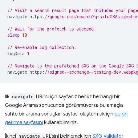
// Visit a search result page that includes your page
navigate
https
:
//google.com/search?q=site%3Asigned-e
// Wait for the prefetch to succeed.
sleep
10
// Re-enable log collection.
logData
1
// Navigate to the prefetched SXG on the Google SXG 
navigate
https
:
//signed--exchange--testing-dev.webpk
İlk
navigate
URL'si için sayfanız henüz herhangi bir
Google Arama sonucunda görünmüyorsa bu amaçla
sahte bir arama sonuçları sayfası oluşturmak için
bu ön
getirme sayfasını
kullanabilirsiniz.
İkinci
navigate
URL'sini belirlemek için
SXG Validator