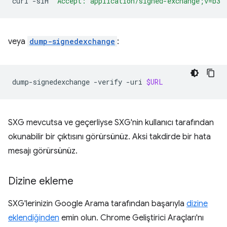
curl
-siH
"Accept: application/signed-exchange;v=b3"
veya
dump-signedexchange
:
dump-signedexchange
-verify
-uri
$URL
SXG mevcutsa ve geçerliyse SXG'nin kullanıcı tarafından
okunabilir bir çıktısını görürsünüz. Aksi takdirde bir hata
mesajı görürsünüz.
Dizine ekleme
SXG'lerinizin Google Arama tarafından başarıyla
dizine
eklendiğinden
emin olun. Chrome Geliştirici Araçları'nı