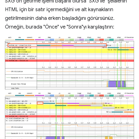
SXG ön getirme işlemi başarılı olursa "SXG ile" şelalenin
HTML için bir satır içermediğini ve alt kaynakların
getirilmesinin daha erken başladığını görürsünüz.
Örneğin, burada "Önce" ve "Sonra"yı karşılaştırın: