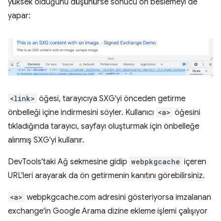
yüksek olduğunu düşünürse sonucu ön beslemeyi de
yapar:
<link>
öğesi, tarayıcıya SXG'yi önceden getirme
önbelleği içine indirmesini söyler. Kullanıcı
<a>
öğesini
tıkladığında tarayıcı, sayfayı oluşturmak için önbelleğe
alınmış SXG'yi kullanır.
DevTools'taki Ağ sekmesine gidip
webpkgcache
içeren
URL'leri arayarak da ön getirmenin kanıtını görebilirsiniz.
<a>
webpkgcache.com adresini gösteriyorsa imzalanan
exchange'in Google Arama dizine ekleme işlemi çalışıyor