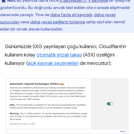
Not:
Bu yayında daha önce
6 saniyeden 0, 9 saniyeye
bir iyileşme
gösteriliyordu. Bu doğruydu ancak test edilen site o sırada alışılmadık
derecede yavaştı. Yine de
daha fazla alt kaynağı
,
daha yavaş
sunucuları
veya
daha yavaş bağlantı türlerine
sahip sayfaları temsil
eden bir örnek olarak kullanılabilir.
Günümüzde SXG yayınlayan çoğu kullanıcı, Cloudflare'ın
kullanımı kolay
otomatik imzalı takas
(ASX) özelliğini
kullanıyor (
açık kaynak seçenekleri
de mevcuttur):