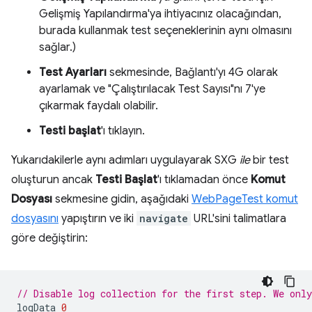
Gelişmiş Yapılandırma'ya ihtiyacınız olacağından,
burada kullanmak test seçeneklerinin aynı olmasını
sağlar.)
Test Ayarları
sekmesinde, Bağlantı'yı 4G olarak
ayarlamak ve "Çalıştırılacak Test Sayısı"nı 7'ye
çıkarmak faydalı olabilir.
Testi başlat
'ı tıklayın.
Yukarıdakilerle aynı adımları uygulayarak SXG
ile
bir test
oluşturun ancak
Testi Başlat
'ı tıklamadan önce
Komut
Dosyası
sekmesine gidin, aşağıdaki
WebPageTest komut
dosyasını
yapıştırın ve iki
navigate
URL'sini talimatlara
göre değiştirin:
// Disable log collection for the first step. We only
logData
0