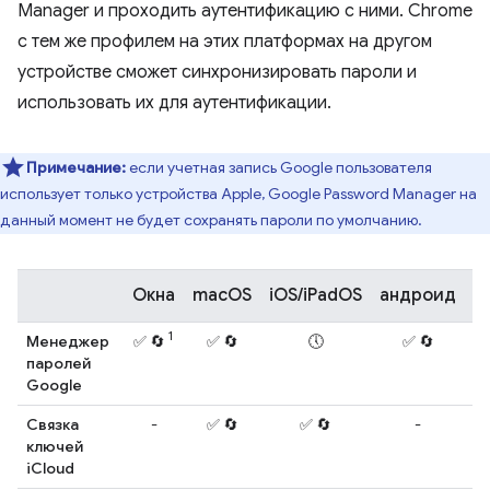
Manager и проходить аутентификацию с ними. Chrome
с тем же профилем на этих платформах на другом
устройстве сможет синхронизировать пароли и
использовать их для аутентификации.
Примечание:
если учетная запись Google пользователя
использует только устройства Apple, Google Password Manager на
данный момент не будет сохранять пароли по умолчанию.
Окна
macOS
iOS/iPadOS
андроид
л
1
Менеджер
✅ 🔄
✅ 🔄
🕔
✅ 🔄
паролей
Google
Связка
-
✅ 🔄
✅ 🔄
-
ключей
iCloud