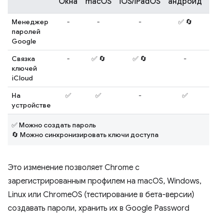
Окна
macOS
iOS/iPadOS
андроид
л
Менеджер
-
-
-
✅ 🔄
паролей
Google
Связка
-
✅ 🔄
✅ 🔄
-
ключей
iCloud
На
✅
✅
-
✅
устройстве
✅ Можно создать пароль
🔄 Можно синхронизировать ключи доступа
Это изменение позволяет Chrome с
зарегистрированным профилем на macOS, Windows,
Linux или ChromeOS (тестирование в бета-версии)
создавать пароли, хранить их в Google Password