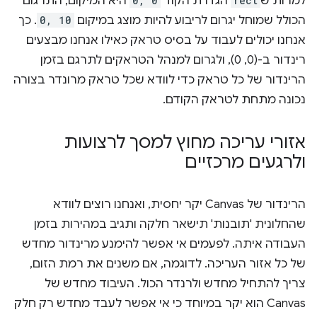
למרות ש
rect
הגדרת הקוד
0, 0
היא המיקום, התרגום
הכולל שמוחל יגרום לריבוע להיות מוצג במיקום
0, 10
. כך
אנחנו יכולים לעבוד על בסיס טראק כאילו אנחנו מבצעים
רינדור ב-(0, 0), ולגרום למנהל הטראקים לתרגם בזמן
הרינדור של כל טראק כדי לוודא שכל טראק מרונדר בצורה
נכונה מתחת לטראק הקודם.
אזורי עריכה מחוץ למסך לרצועות
ולרגעים מרכזיים
הרינדור של Canvas יקר יחסית, ואנחנו רוצים לוודא
שהחלונית 'תובנות' תישאר חלקה ותגיב במהירות בזמן
העבודה איתה. לפעמים אי אפשר להימנע מרינדור מחדש
של כל אזור העריכה. לדוגמה, אם משנים את רמת הזום,
צריך להתחיל מחדש ולרנדר הכול. העיבוד מחדש של
Canvas הוא יקר במיוחד כי אי אפשר לעבד מחדש רק חלק