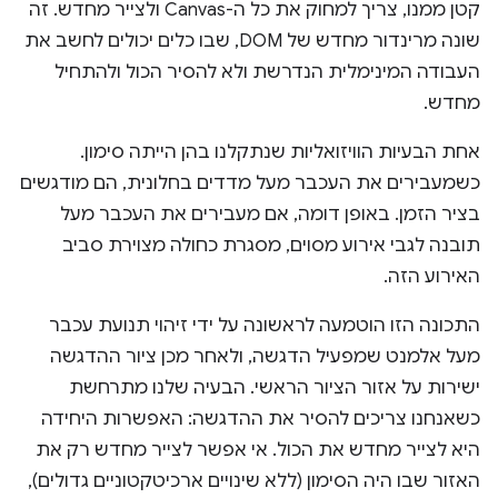
קטן ממנו, צריך למחוק את כל ה-Canvas ולצייר מחדש. זה
שונה מרינדור מחדש של DOM, שבו כלים יכולים לחשב את
העבודה המינימלית הנדרשת ולא להסיר הכול ולהתחיל
מחדש.
אחת הבעיות הוויזואליות שנתקלנו בהן הייתה סימון.
כשמעבירים את העכבר מעל מדדים בחלונית, הם מודגשים
בציר הזמן. באופן דומה, אם מעבירים את העכבר מעל
תובנה לגבי אירוע מסוים, מסגרת כחולה מצוירת סביב
האירוע הזה.
התכונה הזו הוטמעה לראשונה על ידי זיהוי תנועת עכבר
מעל אלמנט שמפעיל הדגשה, ולאחר מכן ציור ההדגשה
ישירות על אזור הציור הראשי. הבעיה שלנו מתרחשת
כשאנחנו צריכים להסיר את ההדגשה: האפשרות היחידה
היא לצייר מחדש את הכול. אי אפשר לצייר מחדש רק את
האזור שבו היה הסימון (ללא שינויים ארכיטקטוניים גדולים),