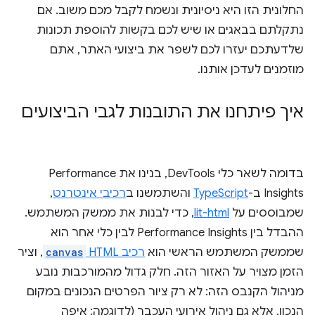
החלונית הזו היא ניסיונית ונשמח לקבל מכם משוב. אם
נתקלתם בבאגים או שיש לכם בקשות להוספת תכונות
שלדעתכם יעזרו לכם לשפר את ביצועי האתר, אתם
מוזמנים לעדכן אותנו.
איך פיתחנו את התובנות לגבי הביצועים
בדומה לשאר כלי DevTools, בנינו את Performance
Insights ב-
TypeScript
והשתמשנו ב
רכיבי אינטרנט
,
שמבוססים על
lit-html
, כדי לבנות את ממשק המשתמש.
ההבדל בין Performance Insights לבין כלי אחר הוא
שממשק המשתמש הראשי הוא
רכיב HTML‏
canvas
, וציר
הזמן מצויר על האזור הזה. חלק גדול מהמורכבות נובע
מניהול הקנבס הזה: לא רק ציור הפרטים הנכונים במקום
הנכון, אלא גם ניהול אירועי העכבר (לדוגמה: איפה