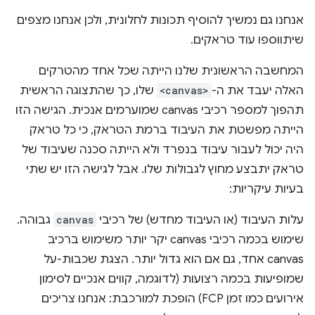
אנחנו גם נמשיך להוסיף תכונות לחלונית, ולכן אנחנו מצפים
שיתווספו עוד טראקים.
המחשבה הראשונית שלנו הייתה שכל אחד מהטרקים
האלה יעבד את ה-
<canvas>
שלו, כך שהתצוגה הראשית
תהפוך למספר רכיבי canvas שמוערמים אנכית. הגישה הזו
הייתה מפשטת את העיבוד ברמת הטראק, כי כל טראק
היה יכול לעבור עיבוד בנפרד ולא הייתה סכנה שעיבוד של
טראק יתבצע מחוץ לגבולות שלו. אבל לגישה הזו יש שתי
בעיות עיקריות:
עלות העיבוד (או העיבוד מחדש) של רכיבי
canvas
גבוהה.
שימוש בכמה רכיבי canvas יקר יותר משימוש ברכיב
canvas אחד, גם אם הוא גדול יותר. הצגת שכבות-על
שמופיעות בכמה רצועות (לדוגמה, קווים אנכיים לסימון
אירועים כמו זמן FCP) הופכת למורכבת: אנחנו צריכים