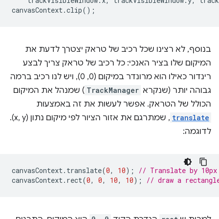
trackVisibleWindow
.
x
,
trackVisibleWindow
.
y
,
track
canvasContext
.
clip
();
בנוסף, לא רצינו שכל רכיב של טראק יצטרך לדעת את
המיקום שלו בציר האנכי: כל רכיב של טראק צריך לבצע
רינדור כאילו הוא מרונדר במיקום (0, 0), ויש לנו רכיב ברמה
גבוהה יותר (שנקרא
TrackManager
) שמנהל את המיקום
הכולל של הטראק. אפשר לעשות את זה באמצעות
translate
, שמתרגם את אזור הציור לפי מיקום נתון (x, y).
לדוגמה:
canvasContext
.
translate
(
0
,
10
);
// Translate by 10px
canvasContext
.
rect
(
0
,
0
,
10
,
10
);
// draw a rectangl