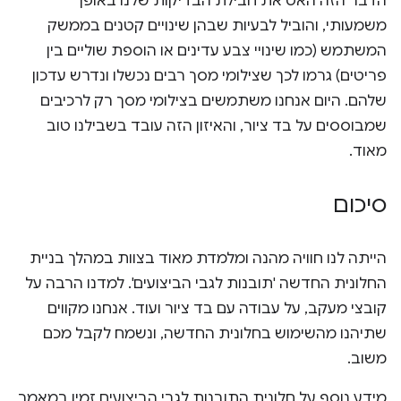
הדבר הזה האט את חבילת הבדיקות שלנו באופן
משמעותי, והוביל לבעיות שבהן שינויים קטנים בממשק
המשתמש (כמו שינויי צבע עדינים או הוספת שוליים בין
פריטים) גרמו לכך שצילומי מסך רבים נכשלו ונדרש עדכון
שלהם. היום אנחנו משתמשים בצילומי מסך רק לרכיבים
שמבוססים על בד ציור, והאיזון הזה עובד בשבילנו טוב
מאוד.
סיכום
הייתה לנו חוויה מהנה ומלמדת מאוד בצוות במהלך בניית
החלונית החדשה 'תובנות לגבי הביצועים'. למדנו הרבה על
קובצי מעקב, על עבודה עם בד ציור ועוד. אנחנו מקווים
שתיהנו מהשימוש בחלונית החדשה, ונשמח לקבל מכם
משוב.
מידע נוסף על חלונית התובנות לגבי הביצועים זמין במאמר