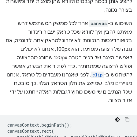
להציג אותן בכמה קנבסים ולוודא שהן מוצגות יחד ומיושרות
בצורה נכונה.
השימוש ב-
canvas
אחד לכל ממשק המשתמש דרש
מאיתנו להבין איך לוודא שכל טראק יעבור רינדור
בקואורדינטות הנכונות ולא יחרוג לטראק אחר. לדוגמה, אם
גובה של רצועה מסוימת הוא 100px, אנחנו לא יכולים
לאפשר הצגה של רכיב בגובה 120px שחורג מהרצועה
ופולש לרצועה שמתחתיה. כדי לפתור את הבעיה, אפשר
להשתמש ב-
clip
. לפני שאנחנו מעבדים כל טראק, אנחנו
מציירים מלבן שמייצג את חלון הטראק הגלוי. כך מובטח
שכל הנתיבים שיימשכו מחוץ לגבולות האלה ייחתכו על ידי
אזור הציור.
canvasContext
.
beginPath
();
canvasContext
.
rect
(