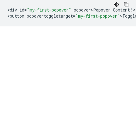
<
div
id
=
"my-first-popover"
popover>Popover
Content
!
<
<
button
popovertoggletarget
=
"my-first-popover"
>
Toggl