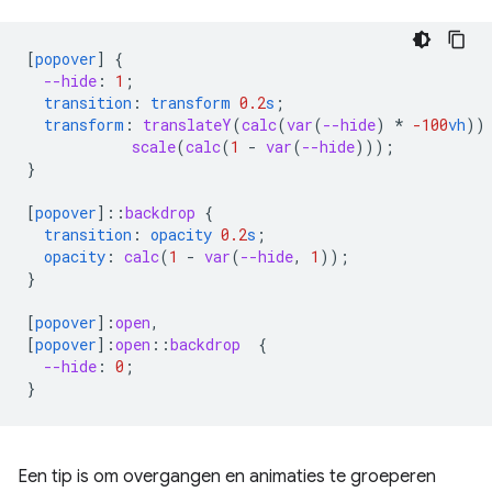
[
popover
]
{
--hide
:
1
;
transition
:
transform
0.2
s
;
transform
:
translateY
(
calc
(
var
(
--hide
)
*
-100
vh
))
scale
(
calc
(
1
-
var
(
--hide
)));
}
[
popover
]
::
backdrop
{
transition
:
opacity
0.2
s
;
opacity
:
calc
(
1
-
var
(
--hide
,
1
));
}
[
popover
]
:
open
,
[
popover
]
:
open
::
backdrop
{
--hide
:
0
;
}
Een tip is om overgangen en animaties te groeperen