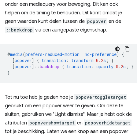
onder een mediaquery voor beweging. Dit kan ook
helpen om de timing te behouden. Dit komt omdat je
geen waarden kunt delen tussen de
popover
en de
::backdrop
via een aangepaste eigenschap.
@
media
(
prefers-reduced-motion
:
no-preference
)
{
[
popover
]
{
transition
:
transform
0.2
s
;
}
[
popover
]
::
backdrop
{
transition
:
opacity
0.2
s
;
}
}
Tot nu toe heb je gezien hoe je
popovertoggletarget
gebruikt om een ​​popover weer te geven. Om deze te
sluiten, gebruiken we "Light dismiss". Maar je hebt ook de
attributen
popovershowtarget
en
popoverhidetarget
tot je beschikking. Laten we een knop aan een popover