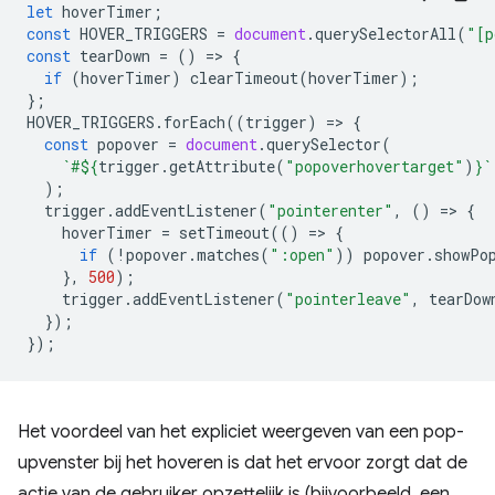
let
hoverTimer
;
const
HOVER_TRIGGERS
=
document
.
querySelectorAll
(
"[p
const
tearDown
=
()
=
>
{
if
(
hoverTimer
)
clearTimeout
(
hoverTimer
);
};
HOVER_TRIGGERS
.
forEach
((
trigger
)
=
>
{
const
popover
=
document
.
querySelector
(
`#
${
trigger
.
getAttribute
(
"popoverhovertarget"
)
}
`
);
trigger
.
addEventListener
(
"pointerenter"
,
()
=
>
{
hoverTimer
=
setTimeout
(()
=
>
{
if
(
!
popover
.
matches
(
":open"
))
popover
.
showPo
},
500
);
trigger
.
addEventListener
(
"pointerleave"
,
tearDow
});
});
Het voordeel van het expliciet weergeven van een pop-
upvenster bij het hoveren is dat het ervoor zorgt dat de
actie van de gebruiker opzettelijk is (bijvoorbeeld, een