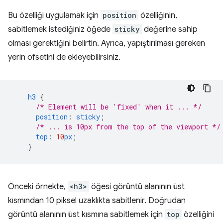
Bu özelliği uygulamak için
position
özelliğinin,
sabitlemek istediğiniz öğede
sticky
değerine sahip
olması gerektiğini belirtin. Ayrıca, yapıştırılması gereken
yerin ofsetini de ekleyebilirsiniz.
h3
{
/* Element will be 'fixed' when it ... */
position
:
sticky
;
/* ... is 10px from the top of the viewport */
top
:
10
px
;
}
Önceki örnekte,
<h3>
öğesi görüntü alanının üst
kısmından 10 piksel uzaklıkta sabitlenir. Doğrudan
görüntü alanının üst kısmına sabitlemek için
top
özelliğini