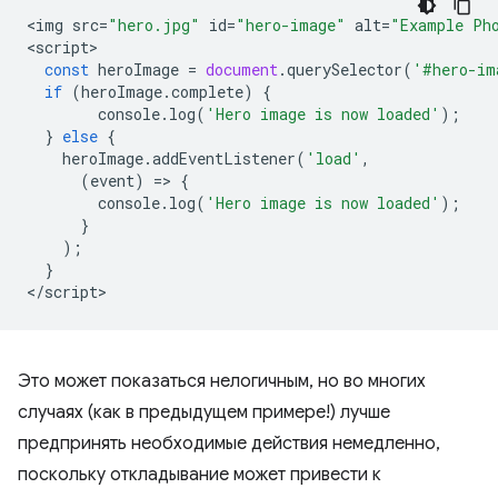
<
img
src
=
"hero.jpg"
id
=
"hero-image"
alt
=
"Example Ph
<
script
const
heroImage
=
document
.
querySelector
(
'#hero-im
if
(
heroImage
.
complete
)
{
console
.
log
(
'Hero image is now loaded'
);
}
else
{
heroImage
.
addEventListener
(
'load'
,
(
event
)
=
>
{
console
.
log
(
'Hero image is now loaded'
);
}
);
}
<
/script
Это может показаться нелогичным, но во многих
случаях (как в предыдущем примере!) лучше
предпринять необходимые действия немедленно,
поскольку откладывание может привести к