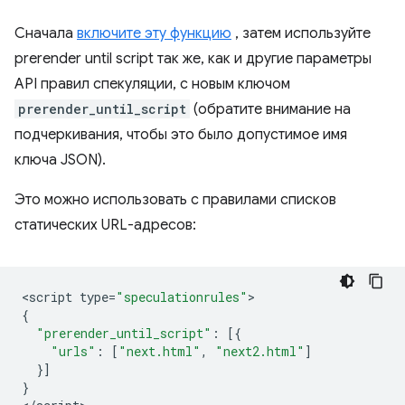
Сначала
включите эту функцию
, затем используйте
prerender until script
так же, как и другие параметры
API правил спекуляции, с новым ключом
prerender_until_script
(обратите внимание на
подчеркивания, чтобы это было допустимое имя
ключа JSON).
Это можно использовать с правилами списков
статических URL-адресов:
<
script
type
=
"speculationrules"
{
"prerender_until_script"
:
[{
"urls"
:
[
"next.html"
,
"next2.html"
]
}]
}