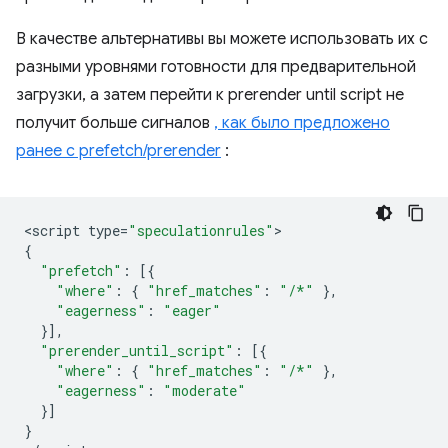
В качестве альтернативы вы можете использовать их с
разными уровнями готовности для предварительной
загрузки, а затем перейти к
prerender until script
не
получит больше сигналов
, как было предложено
ранее с prefetch/prerender
:
<
script
type
=
"speculationrules"
{
"prefetch"
:
[{
"where"
:
{
"href_matches"
:
"/*"
},
"eagerness"
:
"eager"
}],
"prerender_until_script"
:
[{
"where"
:
{
"href_matches"
:
"/*"
},
"eagerness"
:
"moderate"
}]
}