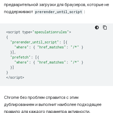
предварительной загрузки для браузеров, которые не
поддерживают
prerender_until_script
:
<
script
type
=
"speculationrules"
{
"prerender_until_script"
:
[{
"where"
:
{
"href_matches"
:
"/*"
}
}],
"prefetch"
:
[{
"where"
:
{
"href_matches"
:
"/*"
}
}]
}
<
/script
Chrome без проблем справится с этим
дублированием и выполнит наиболее подходящее
правило для каждого параметра активности.