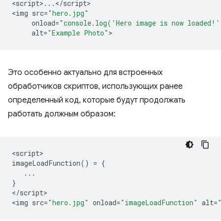
<
script
>
...
<
/
script
>

<
img
src
=
"hero.jpg"
onload
=
"console.log('Hero image is now loaded!'
alt
=
"Example Photo"
Это особенно актуально для встроенных
обработчиков скриптов, использующих ранее
определенный код, которые будут продолжать
работать должным образом:
<
script
imageLoadFunction
()
=
{
...
}
<
/script
>

<
img
src
=
"hero.jpg"
onload
=
"imageLoadFunction"
alt
=