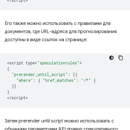
<
/script
Его также можно использовать с правилами для
документов, где URL-адреса для прогнозирования
доступны в виде ссылок на странице:
<
script
type
=
"speculationrules"
{
"prerender_until_script"
:
[{
"where"
:
{
"href_matches"
:
"/*"
}
}]
}
<
/script
Затем
prerender until script
можно использовать с
обычными параметрами API правил спекулятивного