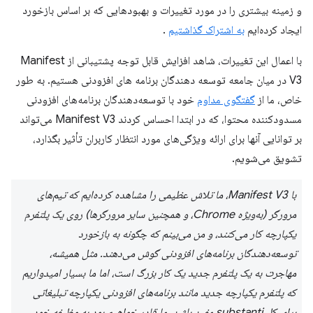
و زمینه بیشتری را در مورد تغییرات و بهبودهایی که بر اساس بازخورد
ایجاد کرده‌ایم
به اشتراک گذاشتیم
.
با اعمال این تغییرات، شاهد افزایش قابل توجه پشتیبانی از Manifest
V3 در میان جامعه توسعه دهندگان برنامه های افزودنی هستیم. به طور
خاص، ما از
گفتگوی مداوم
خود با توسعه‌دهندگان برنامه‌های افزودنی
مسدودکننده محتوا، که در ابتدا احساس کردند Manifest V3 می‌تواند
بر توانایی آنها برای ارائه ویژگی‌های مورد انتظار کاربران تأثیر بگذارد،
تشویق می‌شویم.
با Manifest V3، ما تلاش عظیمی را مشاهده کرده‌ایم که تیم‌های
مرورگر (به‌ویژه Chrome، و همچنین سایر مرورگرها) روی یک پلتفرم
یکپارچه کار می‌کنند، و من می‌بینم که چگونه به بازخورد
توسعه‌دهندگان برنامه‌های افزودنی گوش می‌دهند. مثل همیشه،
مهاجرت به یک پلتفرم جدید یک کار بزرگ است، اما ما بسیار امیدواریم
که پلتفرم یکپارچه جدید مانند برنامه‌های افزودنی یکپارچه تبلیغاتی
برای کل substanti مفید باشد. ما قادر خواهیم بود به وظیفه خود