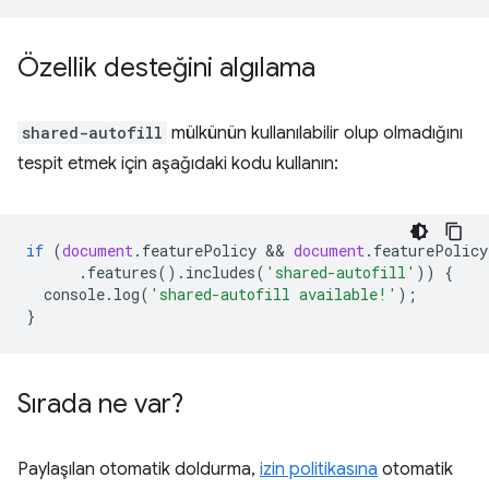
Özellik desteğini algılama
shared-autofill
mülkünün kullanılabilir olup olmadığını
tespit etmek için aşağıdaki kodu kullanın:
if
(
document
.
featurePolicy
 && 
document
.
featurePolicy
.
features
().
includes
(
'shared-autofill'
))
{
console
.
log
(
'shared-autofill available!'
);
}
Sırada ne var?
Paylaşılan otomatik doldurma,
izin politikasına
otomatik