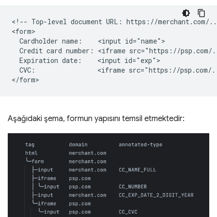
<!-- Top-level document URL: https://merchant.com/...
<form>

  Cardholder name:    <input id="name">

  Credit card number: <iframe src="https://psp.com/.
  Expiration date:    <input id="exp">

  CVC:                <iframe src="https://psp.com/.
Aşağıdaki şema, formun yapısını temsil etmektedir: