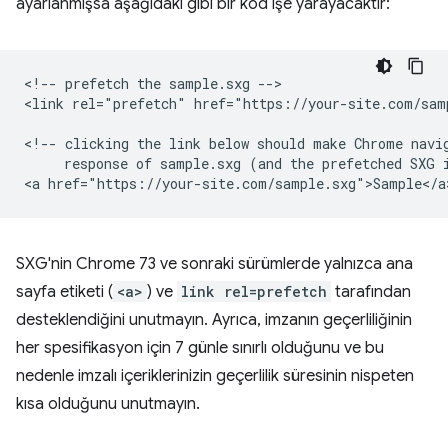
ayarlanmışsa aşağıdaki gibi bir kod işe yarayacaktır:
<!-- prefetch the sample.sxg -->

<link rel="prefetch" href="https://your-site.com/samp
<!-- clicking the link below should make Chrome navig
     response of sample.sxg (and the prefetched SXG i
SXG'nin Chrome 73 ve sonraki sürümlerde yalnızca ana
sayfa etiketi (
<a>
) ve
link rel=prefetch
tarafından
desteklendiğini unutmayın. Ayrıca, imzanın geçerliliğinin
her spesifikasyon için 7 günle sınırlı olduğunu ve bu
nedenle imzalı içeriklerinizin geçerlilik süresinin nispeten
kısa olduğunu unutmayın.