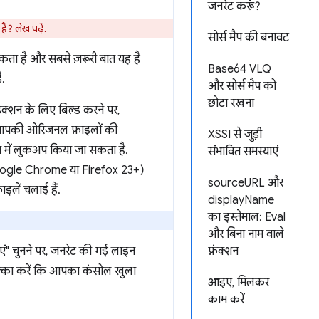
जनरेट करूं?
 हैं?
लेख पढ़ें.
सोर्स मैप की बनावट
ता है और सबसे ज़रूरी बात यह है
Base64 VLQ
ै.
और सोर्स मैप को
छोटा रखना
डक्शन के लिए बिल्ड करने पर,
में आपकी ओरिजनल फ़ाइलों की
XSSI से जुड़ी
ैप में लुकअप किया जा सकता है.
संभावित समस्याएं
 Google Chrome या Firefox 23+)
sourceURL और
इलें चलाई हैं.
displayName
का इस्तेमाल: Eval
और बिना नाम वाले
ाएं" चुनने पर, जनरेट की गई लाइन
फ़ंक्शन
पक्का करें कि आपका कंसोल खुला
आइए, मिलकर
काम करें