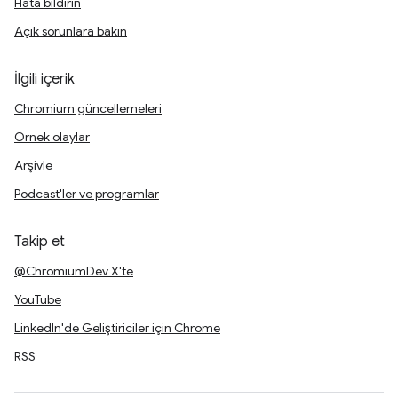
Hata bildirin
Açık sorunlara bakın
İlgili içerik
Chromium güncellemeleri
Örnek olaylar
Arşivle
Podcast'ler ve programlar
Takip et
@ChromiumDev X'te
YouTube
LinkedIn'de Geliştiriciler için Chrome
RSS