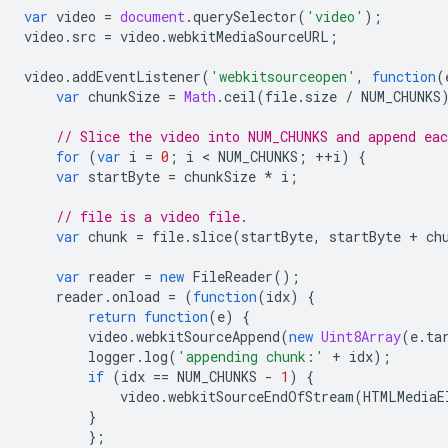
var
video
=
document
.
querySelector
(
'video'
);
video
.
src
=
video
.
webkitMediaSourceURL
;
video
.
addEventListener
(
'webkitsourceopen'
,
function
(
var
chunkSize
=
Math
.
ceil
(
file
.
size
/
NUM_CHUNKS
// Slice the video into NUM_CHUNKS and append ea
for
(
var
i
=
0
;
i
 < 
NUM_CHUNKS
;
++
i
)
{
var
startByte
=
chunkSize
*
i
;
// file is a video file.
var
chunk
=
file
.
slice
(
startByte
,
startByte
+
ch
var
reader
=
new
FileReader
();
reader
.
onload
=
(
function
(
idx
)
{
return
function
(
e
)
{
video
.
webkitSourceAppend
(
new
Uint8Array
(
e
.
ta
logger
.
log
(
'appending chunk:'
+
idx
);
if
(
idx
==
NUM_CHUNKS
-
1
)
{
video
.
webkitSourceEndOfStream
(
HTMLMediaE
}
};