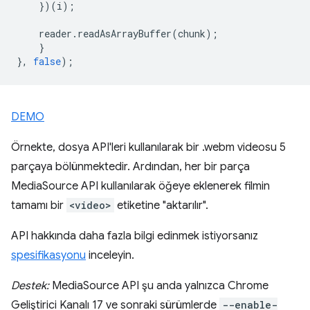
})(
i
);
reader
.
readAsArrayBuffer
(
chunk
);
}
},
false
);
DEMO
Örnekte, dosya API'leri kullanılarak bir .webm videosu 5
parçaya bölünmektedir. Ardından, her bir parça
MediaSource API kullanılarak öğeye eklenerek filmin
tamamı bir
<video>
etiketine "aktarılır".
API hakkında daha fazla bilgi edinmek istiyorsanız
spesifikasyonu
inceleyin.
Destek:
MediaSource API şu anda yalnızca Chrome
Geliştirici Kanalı 17 ve sonraki sürümlerde
--enable-