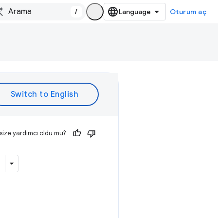
/
Oturum aç
size yardımcı oldu mu?