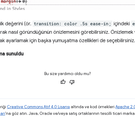
k değerini (ör.
transition: color .5s ease-in;
içindeki
e
rak nasıl göründüğünün önizlemesini görebilirsiniz. Önizlemek
ak ayarlamak için başka yumuşatma özellikleri de seçebilirsiniz
ma sunuldu
Bu size yardımcı oldu mu?
riği
Creative Commons Atıf 4.0 Lisansı
altında ve kod örnekleri
Apache 2.0
arı
'na göz atın. Java, Oracle ve/veya satış ortaklarının tescilli ticari markas