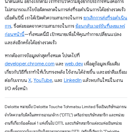
น่าตื่นเต้น อย่างไรก็ตาม เราทราบว่าความยุ่งยากประการหนึ่งคือการ
ไม่สามารถแก้ไขข้อผิดพลาดในการส่งที่รอดำเนินการได้อย่างรวดเร็ว
เมื่อต้นปีนี้ เราได้เปิดตัวความสามารถในการ
ยกเลิกการส่งที่รอดำเนิน
การ
, ซึ่งต่อยอดจากความสามารถในการ
ย้อนกลับเวอร์ชันที่เผยแพร่
ก่อนหน้านี้
—ทั้งหมดนี้มี เป้าหมายเพื่อให้คุณทำการเปลี่ยนแปลง
และส่งอีกครั้งได้อย่างรวดเร็ว
หากต้องการข้อมูลล่าสุดทั้งหมด โปรดไปที่
developer.chrome.com
และ
web.dev
เพื่อดูข้อมูลเพิ่มเติม
เกี่ยวกับวิธีที่เราทำให้เว็บทรงพลัง ใช้งานได้ง่ายขึ้น และอย่าลืมเชื่อม
ต่อกับเราบน
X
,
YouTube
, และ
LinkedIn
แล้วพบกันใหม่ในงาน
I/O ครั้งหน้า
Deloitte หมายถึง Deloitte Touche Tohmatsu Limited ซึ่งเป็นบริษัทเอกชน
จำกัดความรับผิดในสหราชอาณาจักร ("DTTL") เครือข่ายบริษัทสมาชิก และหน่วย
งานที่เกี่ยวข้องตั้งแต่ 1 แห่งขึ้นไป DTTL และบริษัทสมาชิกแต่ละแห่งเป็นหน่วย
งานที่แยกจากกันและเป็นอิสระตามกฎหมาย DTTL (หรือที่เรียกว่า "Deloitte