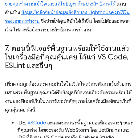
ช่วยคุณทำความเข้าใจและแก้ไขปัญหาด้านประสิทธิภาพได้
แถบ
ด้านข้าง
ข้อมูลเชิงลึกจะนำข้อมูลเชิงลึกของ Lighthouse มาไว้ใน
ร่องรอยการทำงาน
ซึ่งช่วยให้คุณดีบั๊กได้เร็วขึ้น โดยไม่ต้องออกจาก
เวิร์กโฟลว์หรือขัดขวางประสิทธิภาพการทำงาน
7
.
ตอนนี้ฟีเจอร์พื้นฐานพร้อมให้ใช้งานแล้ว
ในเครื่องมือที่คุณคุ้นเคย ได้แก่ VS Code
,
ESLint และอื่นๆ
เพิ่มความถูกต้องและความมั่นใจในเวิร์กโฟลว์การพัฒนาเว็บด้วยการ
ผสานรวมพื้นฐาน คุณจะได้รับข้อมูลที่ชัดเจนเกี่ยวกับความพร้อมใช้
งานของฟีเจอร์เว็บในเบราว์เซอร์หลักๆ ภายในเครื่องมือพัฒนาเว็บที่
คุณคุ้นเคย ดังนี้
IDE:
VSCode
จะแสดงสถานะพื้นฐานของฟีเจอร์ต่างๆ ขณะ
ที่คุณสร้าง โดยจะรองรับ WebStorm โดย JetBrains และ
IDE ที่อิงตาม VS Code รวมถึง Firebase Studio,