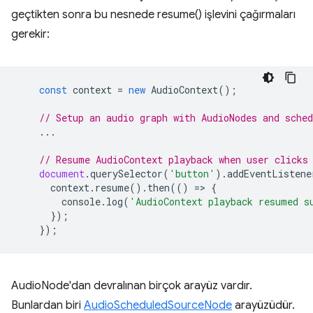
geçtikten sonra bu nesnede resume() işlevini çağırmaları
gerekir:
const
context
=
new
AudioContext
();
// Setup an audio graph with AudioNodes and sched
...
// Resume AudioContext playback when user clicks
document
.
querySelector
(
'button'
).
addEventListene
context
.
resume
().
then
(()
=
>
{
console
.
log
(
'AudioContext playback resumed s
});
});
AudioNode'dan devralınan birçok arayüz vardır.
Bunlardan biri
AudioScheduledSourceNode
arayüzüdür.