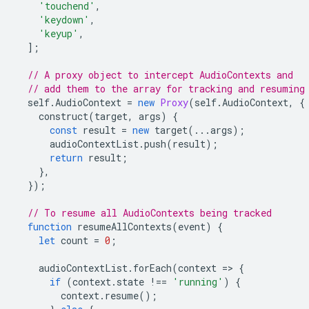
'touchend'
,
'keydown'
,
'keyup'
,
];
// A proxy object to intercept AudioContexts and
// add them to the array for tracking and resuming
self
.
AudioContext
=
new
Proxy
(
self
.
AudioContext
,
{
construct
(
target
,
args
)
{
const
result
=
new
target
(...
args
);
audioContextList
.
push
(
result
);
return
result
;
},
});
// To resume all AudioContexts being tracked
function
resumeAllContexts
(
event
)
{
let
count
=
0
;
audioContextList
.
forEach
(
context
=
>
{
if
(
context
.
state
!==
'running'
)
{
context
.
resume
();