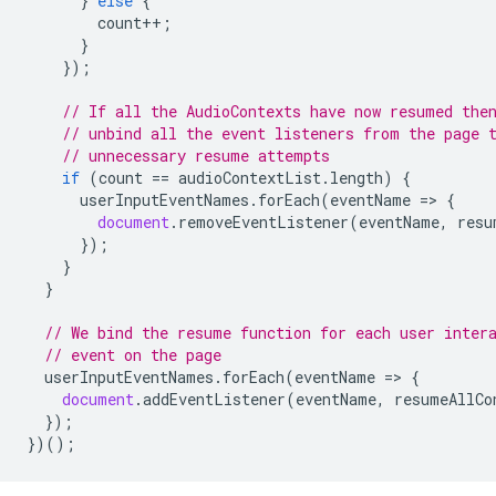
}
else
{
count
++
;
}
});
// If all the AudioContexts have now resumed the
// unbind all the event listeners from the page 
// unnecessary resume attempts
if
(
count
==
audioContextList
.
length
)
{
userInputEventNames
.
forEach
(
eventName
=
>
{
document
.
removeEventListener
(
eventName
,
resu
});
}
}
// We bind the resume function for each user inter
// event on the page
userInputEventNames
.
forEach
(
eventName
=
>
{
document
.
addEventListener
(
eventName
,
resumeAllCo
});
})();