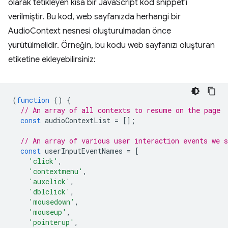
olarak tetikleyen kısa bir JavaScript kod snippet'i
verilmiştir. Bu kod, web sayfanızda herhangi bir
AudioContext nesnesi oluşturulmadan önce
yürütülmelidir. Örneğin, bu kodu web sayfanızı oluşturan
etiketine ekleyebilirsiniz:
(
function
()
{
// An array of all contexts to resume on the page
const
audioContextList
=
[];
// An array of various user interaction events we s
const
userInputEventNames
=
[
'click'
,
'contextmenu'
,
'auxclick'
,
'dblclick'
,
'mousedown'
,
'mouseup'
,
'pointerup'
,