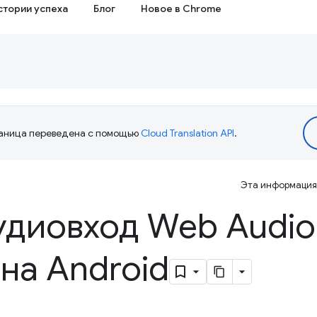
стории успеха
Блог
Новое в Chrome
аница переведена с помощью
Cloud Translation API
.
Эта информация 
удиовход Web Audio
 на Android