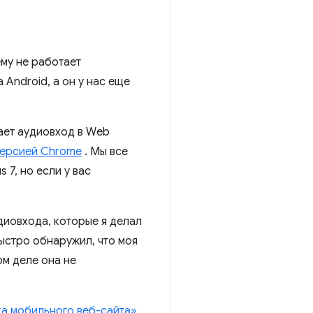
му не работает
 Android, а он у нас еще
вает аудиовход в Web
версией Chrome
. Мы все
 7, но если у вас
диовхода, которые я делал
ыстро обнаружил, что моя
ом деле она не
а мобильного веб-сайта»,