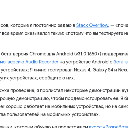
сов, которые я постоянно задаю в
Stack Overflow,
— «поче
т все время оказывался таким: «потому что вы тестируете на
о бета-версия Chrome для Android (v31.0.1650+) поддержи
мо-версию Audio Recorder
на устройстве Android с
бета-
устройствах; Я лично тестировал Nexus 4, Galaxy S4 и Nexus
угих устройствах, сообщите о них.
ержка проверена, я пролистал некоторые демонстрации ау
орошую демонстрацию, чтобы продемонстрировать ее. Я б
er хорошо работает на мобильных устройствах, но на сам
ва пользователей на мобильных устройствах.
навыки, которым обучаю на предстоящем
курсе «Разработк