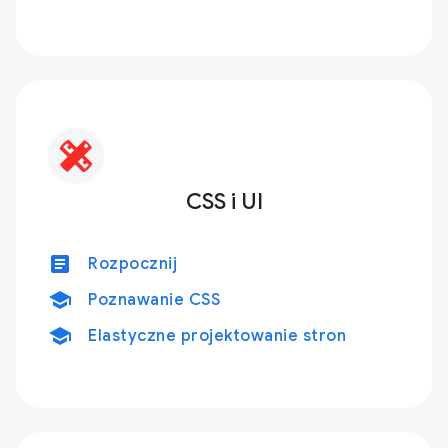
CSS i UI
article
Rozpocznij
school
Poznawanie CSS
school
Elastyczne projektowanie stron