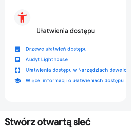
Ułatwienia dostępu
article
Drzewo ułatwień dostępu
article
Audyt Lighthouse
pages
Ułatwienia dostępu w Narzędziach dewelop
school
Więcej informacji o ułatwieniach dostępu
Stwórz otwartą sieć