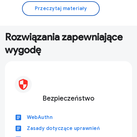
Przeczytaj materiały
Rozwiązania zapewniające
wygodę
Bezpieczeństwo
article
WebAuthn
article
Zasady dotyczące uprawnień