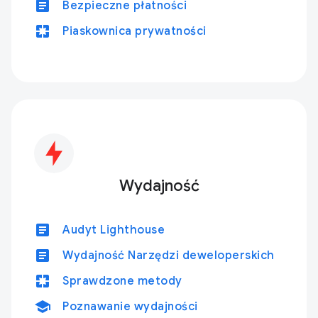
article
Bezpieczne płatności
pages
Piaskownica prywatności
Wydajność
article
Audyt Lighthouse
article
Wydajność Narzędzi deweloperskich
pages
Sprawdzone metody
school
Poznawanie wydajności