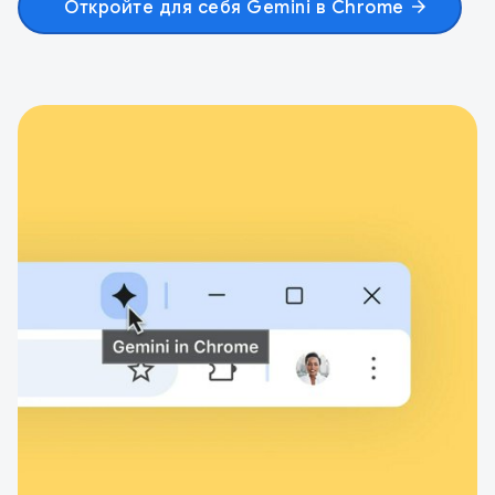
Откройте для себя Gemini в Chrome
arrow_forward