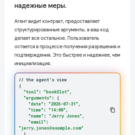
надежные меры.
Агент видит контракт, предоставляет
структурированные аргументы, а ваш код
делает все остальное. Пользователь
остается в процессе получения разрешения и
подтверждения. Это быстрее и надежнее, чем
инициализация.
//
the
agent
'
s
{
"tool"
:
"bookSlot"
"arguments"
:
{
"date"
:
"2026-07-31"
"time"
:
"14:00"
"name"
:
"Jerry Jones"
"email"
:
"jerry.jones@example.com"
}