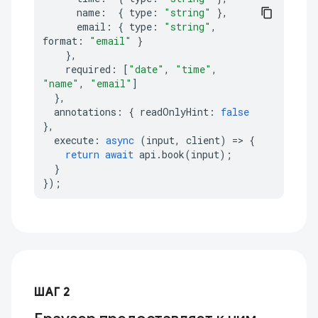
name
:
{
type
:
"string"
},
email
:
{
type
:
"string"
,
format
:
"email"
}
},
required
:
[
"date"
,
"time"
,
"name"
,
"email"
]
},
annotations
:
{
readOnlyHint
:
false
},
execute
:
async
(
input
,
client
)
=>
{
return
await
api
.
book
(
input
);
}
});
ШАГ 2