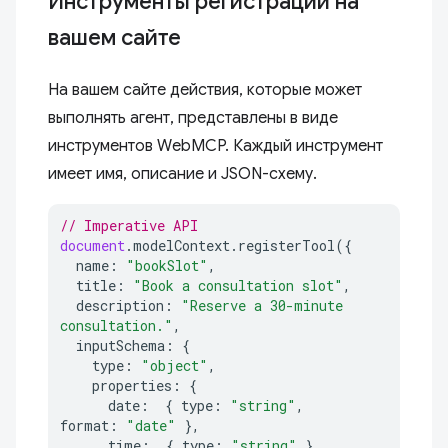
Инструменты регистрации на
вашем сайте
На вашем сайте действия, которые может
выполнять агент, представлены в виде
инструментов WebMCP. Каждый инструмент
имеет имя, описание и JSON-схему.
// Imperative API
document
.
modelContext
.
registerTool
({
name
:
"bookSlot"
,
title
:
"Book a consultation slot"
,
description
:
"Reserve a 30-minute 
consultation."
,
inputSchema
:
{
type
:
"object"
,
properties
:
{
date
:
{
type
:
"string"
,
format
:
"date"
},
time
:
{
type
:
"string"
},