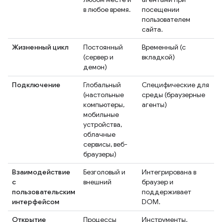
в любое время.
посещении
пользователем
сайта.
Жизненный цикл
Постоянный
Временный (с
(сервер и
вкладкой)
демон)
Подключение
Глобальный
Специфические для
(настольные
среды (браузерные
компьютеры,
агенты)
мобильные
устройства,
облачные
сервисы, веб-
браузеры)
Взаимодействие
Безголовый и
Интегрирована в
с
внешний
браузер и
пользовательским
поддерживает
интерфейсом
DOM.
Открытие
Процессы
Инструменты,