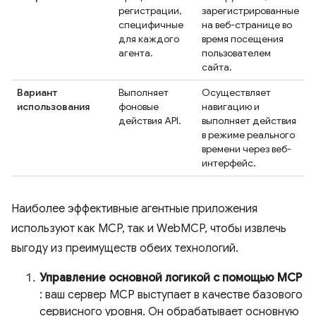
регистрации,
зарегистрированные
специфичные
на веб-странице во
для каждого
время посещения
агента.
пользователем
сайта.
Вариант
Выполняет
Осуществляет
использования
фоновые
навигацию и
действия API.
выполняет действия
в режиме реального
времени через веб-
интерфейс.
Наиболее эффективные агентные приложения
используют как MCP, так и WebMCP, чтобы извлечь
выгоду из преимуществ обеих технологий.
Управление основной логикой с помощью MCP
: ваш сервер MCP выступает в качестве базового
сервисного уровня. Он обрабатывает основную