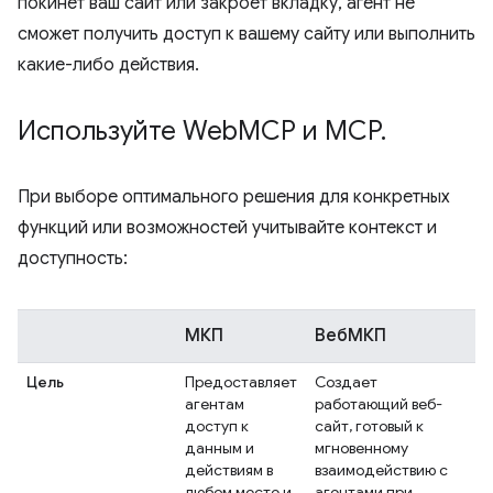
покинет ваш сайт или закроет вкладку, агент не
сможет получить доступ к вашему сайту или выполнить
какие-либо действия.
Используйте Web
MCP и MCP
.
При выборе оптимального решения для конкретных
функций или возможностей учитывайте контекст и
доступность:
МКП
ВебМКП
Цель
Предоставляет
Создает
агентам
работающий веб-
доступ к
сайт, готовый к
данным и
мгновенному
действиям в
взаимодействию с
любом месте и
агентами при