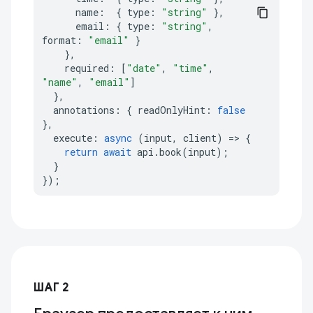
name
:
{
type
:
"string"
},
email
:
{
type
:
"string"
,
format
:
"email"
}
},
required
:
[
"date"
,
"time"
,
"name"
,
"email"
]
},
annotations
:
{
readOnlyHint
:
false
},
execute
:
async
(
input
,
client
)
=>
{
return
await
api
.
book
(
input
);
}
});
ШАГ 2