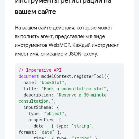
Инструменты регистрации на
вашем сайте
На вашем сайте действия, которые может
выполнять агент, представлены в виде
инструментов WebMCP. Каждый инструмент
имеет имя, описание и JSON-схему.
// Imperative API
document
.
modelContext
.
registerTool
({
name
:
"bookSlot"
,
title
:
"Book a consultation slot"
,
description
:
"Reserve a 30-minute 
consultation."
,
inputSchema
:
{
type
:
"object"
,
properties
:
{
date
:
{
type
:
"string"
,
format
:
"date"
},
time
:
{
type
:
"string"
},