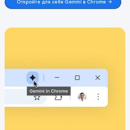
Откройте для себя Gemini в Chrome
arrow_forward