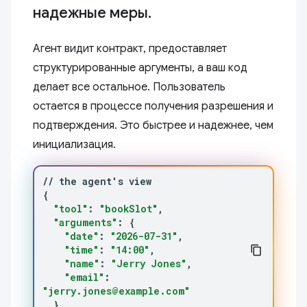
надежные меры.
Агент видит контракт, предоставляет
структурированные аргументы, а ваш код
делает все остальное. Пользователь
остается в процессе получения разрешения и
подтверждения. Это быстрее и надежнее, чем
инициализация.
//
the
agent
'
s
{
"tool"
:
"bookSlot"
"arguments"
:
{
"date"
:
"2026-07-31"
"time"
:
"14:00"
"name"
:
"Jerry Jones"
"email"
:
"jerry.jones@example.com"
}