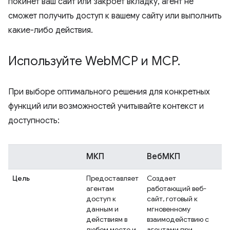
покинет ваш сайт или закроет вкладку, агент не
сможет получить доступ к вашему сайту или выполнить
какие-либо действия.
Используйте Web
MCP и MCP
.
При выборе оптимального решения для конкретных
функций или возможностей учитывайте контекст и
доступность:
МКП
ВебМКП
Цель
Предоставляет
Создает
агентам
работающий веб-
доступ к
сайт, готовый к
данным и
мгновенному
действиям в
взаимодействию с
любом месте и
агентами при