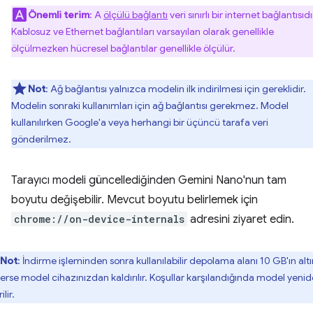
Önemli terim
: A
ölçülü bağlantı
veri sınırlı bir internet bağlantısıdı
Kablosuz ve Ethernet bağlantıları varsayılan olarak genellikle
ölçülmezken hücresel bağlantılar genellikle ölçülür.
Not
: Ağ bağlantısı yalnızca modelin ilk indirilmesi için gereklidir.
Modelin sonraki kullanımları için ağ bağlantısı gerekmez. Model
kullanılırken Google'a veya herhangi bir üçüncü tarafa veri
gönderilmez.
Tarayıcı modeli güncellediğinden Gemini Nano'nun tam
boyutu değişebilir. Mevcut boyutu belirlemek için
chrome://on-device-internals
adresini ziyaret edin.
Not
: İndirme işleminden sonra kullanılabilir depolama alanı 10 GB'ın alt
erse model cihazınızdan kaldırılır. Koşullar karşılandığında model yeni
ilir.