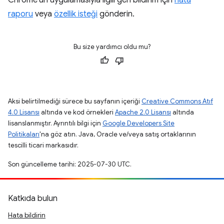
Chrome'un uygulamasıyla ilgili geri bildirim için
hata
raporu
veya
özellik isteği
gönderin.
Bu size yardımcı oldu mu?
Aksi belirtilmediği sürece bu sayfanın içeriği
Creative Commons Atıf
4.0 Lisansı
altında ve kod örnekleri
Apache 2.0 Lisansı
altında
lisanslanmıştır. Ayrıntılı bilgi için
Google Developers Site
Politikaları
'na göz atın. Java, Oracle ve/veya satış ortaklarının
tescilli ticari markasıdır.
Son güncelleme tarihi: 2025-07-30 UTC.
Katkıda bulun
Hata bildirin