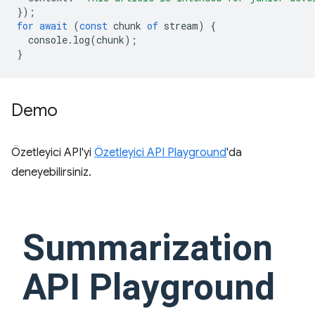
});
for
await
(
const
chunk
of
stream
)
{
console
.
log
(
chunk
);
}
Demo
Özetleyici API'yi
Özetleyici API Playground
'da
deneyebilirsiniz.