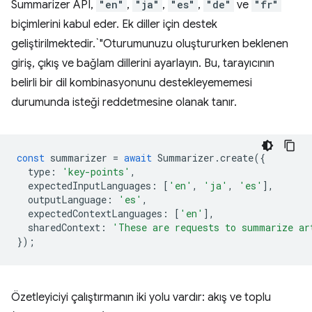
Summarizer API,
"en"
,
"ja"
,
"es"
,
"de"
ve
"fr"
biçimlerini kabul eder. Ek diller için destek
geliştirilmektedir.`"Oturumunuzu oluştururken beklenen
giriş, çıkış ve bağlam dillerini ayarlayın. Bu, tarayıcının
belirli bir dil kombinasyonunu destekleyememesi
durumunda isteği reddetmesine olanak tanır.
const
summarizer
=
await
Summarizer
.
create
({
type
:
'key-points'
,
expectedInputLanguages
:
[
'en'
,
'ja'
,
'es'
],
outputLanguage
:
'es'
,
expectedContextLanguages
:
[
'en'
],
sharedContext
:
'These are requests to summarize ar
});
Özetleyiciyi çalıştırmanın iki yolu vardır: akış ve toplu