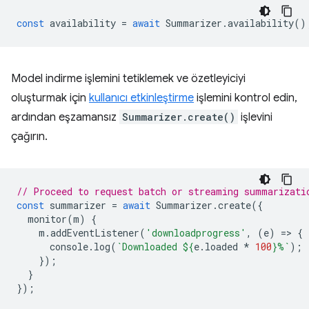
const
availability
=
await
Summarizer
.
availability
()
Model indirme işlemini tetiklemek ve özetleyiciyi
oluşturmak için
kullanıcı etkinleştirme
işlemini kontrol edin,
ardından eşzamansız
Summarizer.create()
işlevini
çağırın.
// Proceed to request batch or streaming summarizati
const
summarizer
=
await
Summarizer
.
create
({
monitor
(
m
)
{
m
.
addEventListener
(
'downloadprogress'
,
(
e
)
=
>
{
console
.
log
(
`Downloaded 
${
e
.
loaded
*
100
}
%`
);
});
}
});