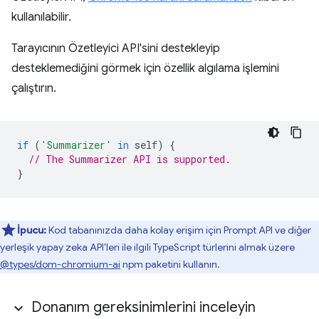
kullanılabilir.
Tarayıcının Özetleyici API'sini destekleyip
desteklemediğini görmek için özellik algılama işlemini
çalıştırın.
if
(
'Summarizer'
in
self
)
{
// The Summarizer API is supported.
}
İpucu:
Kod tabanınızda daha kolay erişim için Prompt API ve diğer
yerleşik yapay zeka API'leri ile ilgili TypeScript türlerini almak üzere
@types/dom-chromium-ai
npm paketini kullanın.
Donanım gereksinimlerini inceleyin