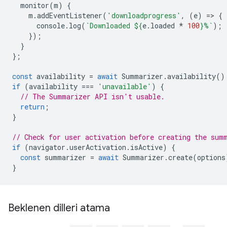
monitor
(
m
)
{
m
.
addEventListener
(
'downloadprogress'
,
(
e
)
=
>
{
console
.
log
(
`Downloaded 
${
e
.
loaded
*
100
}
%`
);
});
}
};
const
availability
=
await
Summarizer
.
availability
()
if
(
availability
===
'unavailable'
)
{
// The Summarizer API isn't usable.
return
;
}
// Check for user activation before creating the sum
if
(
navigator
.
userActivation
.
isActive
)
{
const
summarizer
=
await
Summarizer
.
create
(
options
}
Beklenen dilleri atama