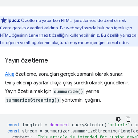
İpucu:
Özetleme yaparken HTML işaretlemesi de dahil olmak
üzere gereksiz verileri kaldırın. Bir web sayfasında bulunan içerik için
HTML öğesinin
özelliğini kullanabilirsiniz. Bu özellik yalnızca
innerText
bir öğenin ve alt öğelerinin oluşturulmuş metin içeriğini temsil eder.
Yayın özetleme
Akış
özetleme, sonuçları gerçek zamanlı olarak sunar.
Giriş eklenip ayarlandıkça çıkış sürekli olarak güncellenir.
Yayın özeti almak için
summarize()
yerine
summarizeStreaming()
yöntemini çağırın.
const
longText
=
document
.
querySelector
(
'article'
).
i
const
stream
=
summarizer
.
summarizeStreaming
(
longTex
context
:
'This article is intended for junior deve