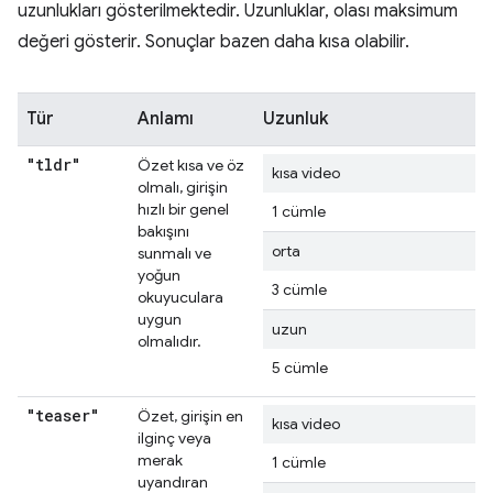
uzunlukları gösterilmektedir. Uzunluklar, olası maksimum
değeri gösterir. Sonuçlar bazen daha kısa olabilir.
Tür
Anlamı
Uzunluk
"tldr"
Özet kısa ve öz
kısa video
olmalı, girişin
hızlı bir genel
1 cümle
bakışını
orta
sunmalı ve
yoğun
3 cümle
okuyuculara
uygun
uzun
olmalıdır.
5 cümle
"teaser"
Özet, girişin en
kısa video
ilginç veya
merak
1 cümle
uyandıran