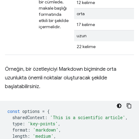
bir cümlede,
12 kelime
makale başlığı
orta
formatında
etkili bir şekilde
17 kelime
içermelidir.
uzun
22 kelime
Örneğin, bir özetleyiciyi Markdown biçiminde orta
uzunlukta önemli noktalar oluşturacak şekilde
başlatabilirsiniz.
const
options
=
{
sharedContext
:
'This is a scientific article'
,
type
:
'key-points'
,
format
:
'markdown'
,
length
:
'medium'
,