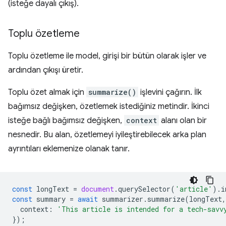
(isteğe dayalı çıkış).
Toplu özetleme
Toplu özetleme ile model, girişi bir bütün olarak işler ve
ardından çıkışı üretir.
Toplu özet almak için
summarize()
işlevini çağırın. İlk
bağımsız değişken, özetlemek istediğiniz metindir. İkinci
isteğe bağlı bağımsız değişken,
context
alanı olan bir
nesnedir. Bu alan, özetlemeyi iyileştirebilecek arka plan
ayrıntıları eklemenize olanak tanır.
const
longText
=
document
.
querySelector
(
'article'
).
i
const
summary
=
await
summarizer
.
summarize
(
longText
,
context
:
'This article is intended for a tech-savv
});