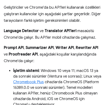
Geliştiriciler ve Chrome'da bu API'leri kullanarak özellikleri
çalıştıran kullanıcılar için aşağıdaki şartlar geçerlidir. Diğer
tarayıcıların farklı işletim gereksinimleri olabilir.
Language Detector
ve
Translator API'leri
masaüstü
Chrome'da çalışır. Bu API'ler mobil cihazlarda çalışmaz.
Prompt API
,
Summarizer API
,
Writer API
,
Rewriter API
ve
Proofreader API
, aşağıdaki koşullar karşılandığında
Chrome'da çalışır:
İşletim sistemi
: Windows 10 veya 11; macOS 13 ya
da sonraki sürümler (Ventura ve sonrası); Linux veya
Chromebook Plus
cihazlarda ChromeOS (Platform
16389.0.0 ve sonraki sürümler). Temel modelleri
kullanan API'ler, henüz Chromebook Plus olmayan
cihazlarda Android, iOS ve ChromeOS için
Chrome'u desteklemiyor.