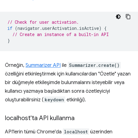
// Check for user activation.
if
(
navigator
.
userActivation
.
isActive
)
{
// Create an instance of a built-in API
}
Örneğin,
Summarizer API
ile
Summarizer.create()
özelliğini etkinleştirmek için kullanıcılardan "Özetle" yazan
bir düğmeyle etkileşimde bulunmalarını isteyebilir veya
kullanıcı yazmaya başladıktan sonra özetleyiciyi
oluşturabilirsiniz (
keydown
etkinliği).
localhost'ta API kullanma
API'lerin tümü Chrome'da
localhost
üzerinden