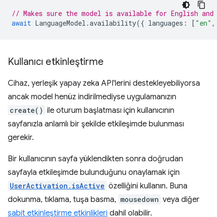
// Makes sure the model is available for English and
await
LanguageModel
.
availability
({
languages
:
[
"en"
,
Kullanıcı etkinleştirme
Cihaz, yerleşik yapay zeka API'lerini destekleyebiliyorsa
ancak model henüz indirilmediyse uygulamanızın
create()
ile oturum başlatması için kullanıcının
sayfanızla anlamlı bir şekilde etkileşimde bulunması
gerekir.
Bir kullanıcının sayfa yüklendikten sonra doğrudan
sayfayla etkileşimde bulunduğunu onaylamak için
UserActivation.isActive
özelliğini kullanın. Buna
dokunma, tıklama, tuşa basma,
mousedown
veya diğer
sabit etkinleştirme etkinlikleri
dahil olabilir.