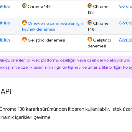
itHub
Görün
Chrome 148
Chrome
138
itHub
Görün
Örnekleme parametreleri için
Chrome
kaynak denemesi
148
itHub
Görün
Geliştirici denemesi
Geliştirici
denemesi
layıcı
, önerilen bir web platformu özelliğini veya özellikler koleksiyonun
yaklaşım ve özellik tasarımıyla ilgili tartışmayı ve umarız fikir birliğini kolay
 API
 Chrome 138 kararlı sürümünden itibaren kullanılabilir. İstek üzer
inamik içerikleri çevirme