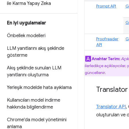
ile Karma Yapay Zeka
Prompt API
G
G
En iyi uygulamalar
Önbellek modelleri
Proofreader
G
API
LLM yanıtlarını akış şeklinde
gösterme
Anahtar Terim:
Açık
ilerledikçe açıklayıcılar, 
Akış şeklinde sunulan LLM
güncellenir.
yanıtlarını oluşturma
Yerleşik modelde hata ayıklama
Translator
Kullanıcıları model indirme
Translator API
,
hakkında bilgilendirme
oluşturulan ve d
Chrome'da model yönetimini
anlama