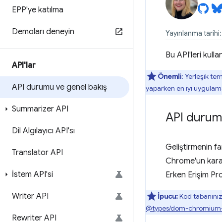
EPP'ye katılma
Demoları deneyin
Yayınlanma tarihi
Bu API'leri kul
API'lar
Önemli
: Yerleşik te
API durumu ve genel bakış
yaparken en iyi uygulama
Summarizer API
API duru
Dil Algılayıcı API'sı
Geliştirmenin fa
Translator API
Chrome'un karar
İstem API'si
Erken Erişim Prog
Writer API
İpucu:
Kod tabanınızd
@types/dom-chromium-
Rewriter API