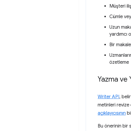
Müşteri il
Cümle ve
Uzun makal
yardımcı o
Bir makale
Uzmanların
özetleme
Yazma ve Y
Writer API
, bel
metinleri revize
açıklayıcısının
bi
Bu önerinin bir