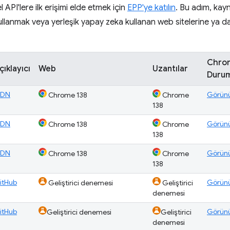
 API'lere ilk erişimi elde etmek için
EPP'ye katılın
. Bu adım, kay
 kullanmak veya yerleşik yapay zeka kullanan web sitelerine ya da
Chro
çıklayıcı
Web
Uzantılar
Duru
DN
Görün
Chrome 138
Chrome
138
DN
Görün
Chrome 138
Chrome
138
DN
Görün
Chrome 138
Chrome
138
itHub
Görün
Geliştirici denemesi
Geliştirici
denemesi
itHub
Görün
Geliştirici denemesi
Geliştirici
denemesi