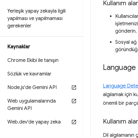
Kullanım alan
Yerleşik yapay zekayla ilgili
Kullanıcıla
yapılması ve yapılmaması
işletmeniz
gerekenler
gönderin.
Sosyal ağ 
Kaynaklar
göründüğün
Chrome Ekibi ile tanışın
Language 
Sözlük ve kavramlar
Language Dete
Node
.
js'de Gemini API
algılamak için ku
Web uygulamalarında
önemli bir parça
Gemini API
Kullanım alan
Web
.
dev'de yapay zeka
Dil algılamanın ç