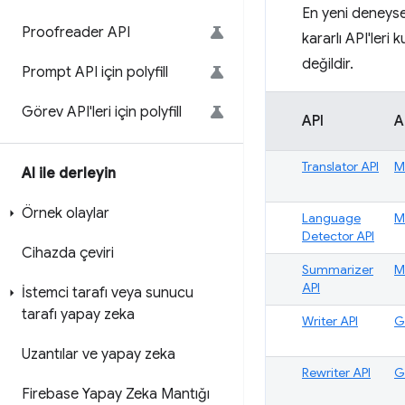
En yeni deneysel
Proofreader API
kararlı API'leri
değildir.
Prompt API için polyfill
Görev API'leri için polyfill
API
A
Translator API
M
AI ile derleyin
Örnek olaylar
Language
M
Detector API
Cihazda çeviri
Summarizer
M
API
İstemci tarafı veya sunucu
tarafı yapay zeka
Writer API
G
Uzantılar ve yapay zeka
Rewriter API
G
Firebase Yapay Zeka Mantığı