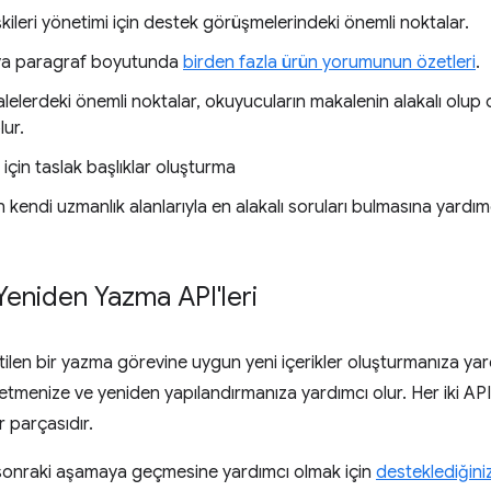
işkileri yönetimi için destek görüşmelerindeki önemli noktalar.
ya paragraf boyutunda
birden fazla ürün yorumunun özetleri
.
elerdeki önemli noktalar, okuyucuların makalenin alakalı olup o
lur.
 için taslak başlıklar oluşturma
 kendi uzmanlık alanlarıyla en alakalı soruları bulmasına yardım
eniden Yazma API'leri
irtilen bir yazma görevine uygun yeni içerikler oluşturmanıza ya
 etmenize ve yeniden yapılandırmanıza yardımcı olur. Her iki AP
r parçasıdır.
 sonraki aşamaya geçmesine yardımcı olmak için
desteklediğinizi