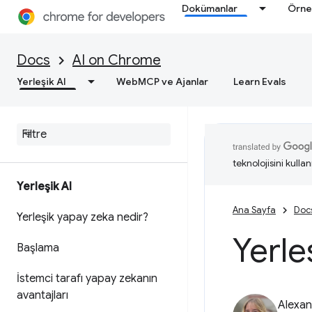
Dokümanlar
Örne
Docs
AI on Chrome
Yerleşik AI
WebMCP ve Ajanlar
Learn Evals
teknolojisini kullan
Yerleşik AI
Ana Sayfa
Doc
Yerleşik yapay zeka nedir?
Yerleş
Başlama
İstemci tarafı yapay zekanın
avantajları
Alexan