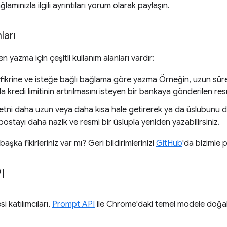
ğlamınızla ilgili ayrıntıları yorum olarak paylaşın.
ları
 yazma için çeşitli kullanım alanları vardır:
fikrine ve isteğe bağlı bağlama göre yazma Örneğin, uzun sür
 kredi limitinin artırılmasını isteyen bir bankaya gönderilen re
ni daha uzun veya daha kısa hale getirerek ya da üslubunu deği
-postayı daha nazik ve resmi bir üslupla yeniden yazabilirsiniz.
i başka fikirleriniz var mı? Geri bildirimlerinizi
GitHub
'da bizimle p
I
 katılımcıları,
Prompt API
ile Chrome'daki temel modele doğal di