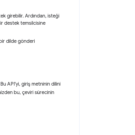
ek girebilir. Ardından, isteği
bir destek temsilcisine
bir dilde gönderi
u API'yi, giriş metninin dilini
inizden bu, çeviri sürecinin