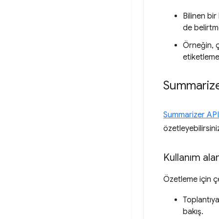
Bilinen bir
de belirt
Örneğin, ç
etiketleme
Summarize
Summarizer API
özetleyebilirsiniz
Kullanım alan
Özetleme için çeş
Toplantıya
bakış.