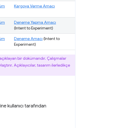
üm
Kargoya Verme Amacı
üm
Deneme Yapma Amacı
(Intent to Experiment)
üm
Deneme Amacı
(Intent to
Experiment)
u açıklayan bir dokümandır. Çalışmalar
laştırır. Açıklayıcılar, tasarım ilerledikçe
ine kullanıcı tarafından