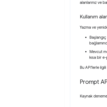
alanlarınız ve ba
Kullanım alan
Yazma ve yeniden
Başlangıç 
bağlamında
Mevcut met
kısa bir e
Bu API'lerle ilgil
Prompt AP
Kaynak denemesi