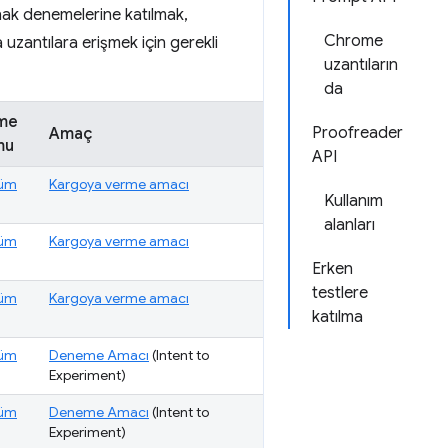
nak denemelerine katılmak,
Chrome
 uzantılara erişmek için gerekli
uzantıların
da
me
Proofreader
Amaç
mu
API
üm
Kargoya verme amacı
Kullanım
alanları
üm
Kargoya verme amacı
Erken
testlere
üm
Kargoya verme amacı
katılma
üm
Deneme Amacı
(Intent to
Experiment)
üm
Deneme Amacı
(Intent to
Experiment)