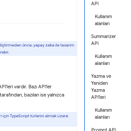
API
Kullanım
alanları
Summarizer
API
geliştirmeden önce, yapay zeka ile tasarım
rekir.
Kullanım
alanları
Yazma ve
Yeniden
I'leri vardır. Bazı API'ler
Yazma
 tarafından, bazıları ise yalnızca
API'leri
Kullanım
 için TypeScript türlerini almak üzere
alanları
Prompt API