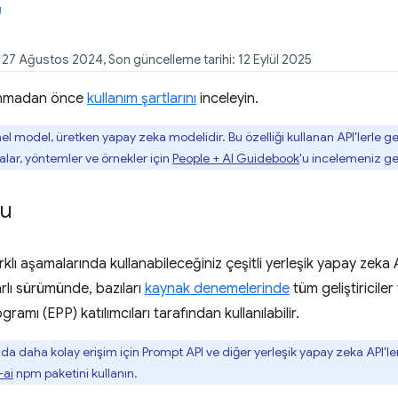
: 27 Ağustos 2024, Son güncelleme tarihi: 12 Eylül 2025
lanmadan önce
kullanım şartlarını
inceleyin.
mel model, üretken yapay zeka modelidir. Bu özelliği kullanan API'lerle 
lar, yöntemler ve örnekler için
People + AI Guidebook
'u incelemeniz ge
mu
rklı aşamalarında kullanabileceğiniz çeşitli yerleşik yapay zeka AP
lı sürümünde, bazıları
kaynak denemelerinde
tüm geliştiriciler
ramı (EPP) katılımcıları tarafından kullanılabilir.
a daha kolay erişim için Prompt API ve diğer yerleşik yapay zeka API'leri
ai
npm paketini kullanın.