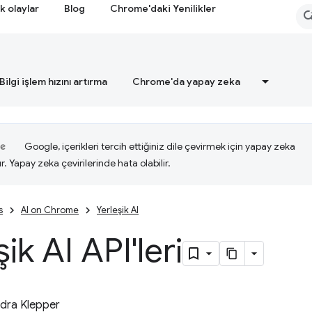
k olaylar
Blog
Chrome'daki Yenilikler
Bilgi işlem hızını artırma
Chrome'da yapay zeka
Google, içerikleri tercih ettiğiniz dile çevirmek için yapay zeka
ır. Yapay zeka çevirilerinde hata olabilir.
s
AI on Chrome
Yerleşik AI
ik AI API'leri
dra Klepper