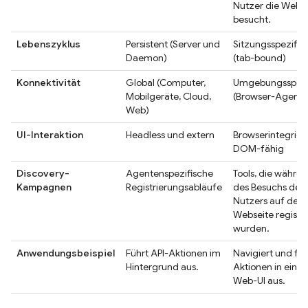
Nutzer die Websi
besucht.
Lebenszyklus
Persistent (Server und
Sitzungsspezifis
Daemon)
(tab-bound)
Konnektivität
Global (Computer,
Umgebungsspezi
Mobilgeräte, Cloud,
(Browser-Agents
Web)
UI-Interaktion
Headless und extern
Browserintegrier
DOM-fähig
Discovery-
Agentenspezifische
Tools, die währe
Kampagnen
Registrierungsabläufe
des Besuchs des
Nutzers auf der
Webseite registri
wurden.
Anwendungsbeispiel
Führt API-Aktionen im
Navigiert und füh
Hintergrund aus.
Aktionen in einer
Web-UI aus.