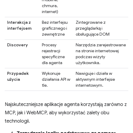
chmura,
internet)
Interakcja z
Bez interfejsu
Zintegrowane z
interfejsem
graficznego i
przeglądarką i
zewnętrzne
obsługujące DOM
Discovery
Procesy
Narzędzia zarejestrowane
rejestracji
na stronie internetowej
specyficzne
podczas wizyty
dla agenta
użytkownika.
Przypadek
Wykonuje
Nawiguje i działa w
użycia
działania API w
aktywnym interfejsie
tle.
internetowym.
Najskuteczniejsze aplikacje agenta korzystają zarówno z
MCP, jak i WebMCP, aby wykorzystać zalety obu
technologii.