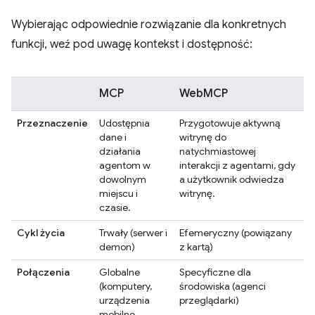
Wybierając odpowiednie rozwiązanie dla konkretnych
funkcji, weź pod uwagę kontekst i dostępność:
MCP
WebMCP
Przeznaczenie
Udostępnia
Przygotowuje aktywną
dane i
witrynę do
działania
natychmiastowej
agentom w
interakcji z agentami, gdy
dowolnym
a użytkownik odwiedza
miejscu i
witrynę.
czasie.
Cykl życia
Trwały (serwer i
Efemeryczny (powiązany
demon)
z kartą)
Połączenia
Globalne
Specyficzne dla
(komputery,
środowiska (agenci
urządzenia
przeglądarki)
mobilne,